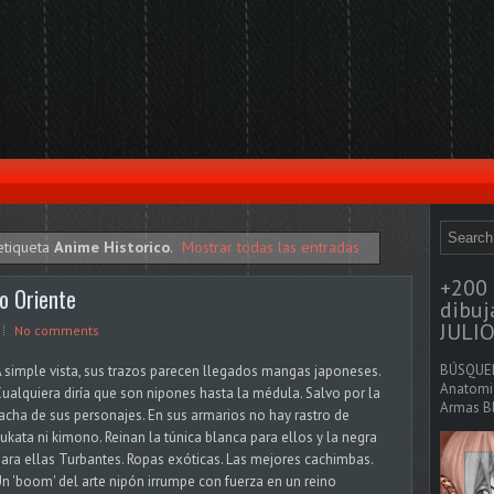
etiqueta
Anime Historico
.
Mostrar todas las entradas
+200 
o Oriente
dibu
JULIO
No comments
BÚSQUED
 simple vista, sus trazos parecen llegados mangas japoneses.
Anatomia
ualquiera diría que son nipones hasta la médula. Salvo por la
Armas Bl
acha de sus personajes. En sus armarios no hay rastro de
ukata ni kimono. Reinan la túnica blanca para ellos y la negra
ara ellas Turbantes. Ropas exóticas. Las mejores cachimbas.
n 'boom' del arte nipón irrumpe con fuerza en un reino