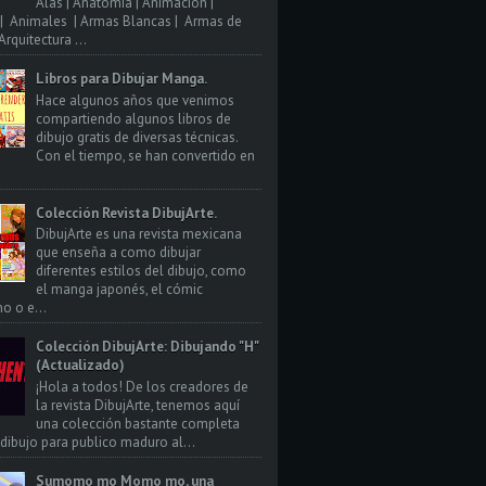
Alas | Anatomia | Animacion |
| Animales | Armas Blancas | Armas de
rquitectura ...
Libros para Dibujar Manga.
Hace algunos años que venimos
compartiendo algunos libros de
dibujo gratis de diversas técnicas.
Con el tiempo, se han convertido en
Colección Revista DibujArte.
DibujArte es una revista mexicana
que enseña a como dibujar
diferentes estilos del dibujo, como
el manga japonés, el cómic
o o e...
Colección DibujArte: Dibujando "H"
(Actualizado)
¡Hola a todos! De los creadores de
la revista DibujArte, tenemos aquí
una colección bastante completa
 dibujo para publico maduro al...
Sumomo mo Momo mo, una