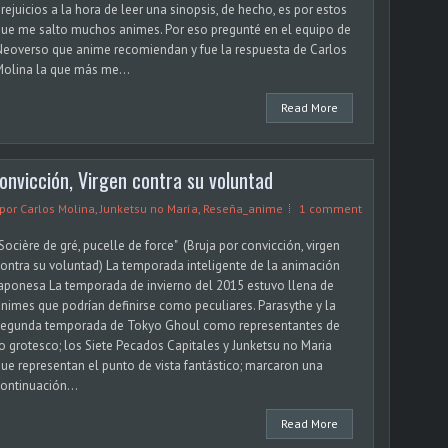
rejuicios a la hora de leer una sinopsis, de hecho, es por estos
ue me salto muchos animes. Por eso pregunté en el equipo de
eoverso que anime recomiendan y fue la respuesta de Carlos
olina la que más me...
Read More
onvicción, Virgen contra su voluntad
 por Carlos Molina
,
Junketsu no María
,
Reseña_anime
1 comment
Socière de gré, pucelle de force" (Bruja por convicción, virgen
ontra su voluntad) La temporada inteligente de la animación
aponesa La temporada de invierno del 2015 estuvo llena de
nimes que podrían definirse como peculiares. Parasythe y la
segunda temporada de Tokyo Ghoul como representantes de
o grotesco; los Siete Pecados Capitales y Junketsu no Maria
ue representan el punto de vista fantástico; marcaron una
ontinuación...
Read More