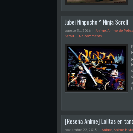
Jubei Ninpucho ^ Ninja Scroll
agosto 31, 2016
Anime
,
Anime de Pele
Scroll
No comments
E
N
j
E
d
d
a
l
[Reseña Anime] Lolitas en tan
noviembre 22, 2015
Anime
,
Anime Histo