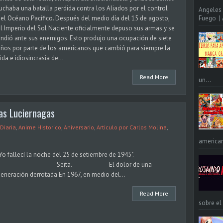
uchaba una batalla perdida contra los Aliados por el control
Angeles 
el Océano Pacífico. Después del medio día del 15 de agosto,
Fuego | A
l Imperio del Sol Naciente oficialmente depuso sus armas y se
indió ante sus enemigos. Esto produjo una ocupación de siete
ños por parte de los americanos que cambió para siempre la
ida e idiosincrasia de...
Read More
un...
as Luciernagas
Diaria
,
Anime Historico
,
Aniversario
,
Articulo por Carlos Molina
,
american
"Yo fallecí la noche del 25 de setiembre de 1945".
Seita. El dolor de una
eneración derrotada En 1967, en medio del...
Read More
sobre el