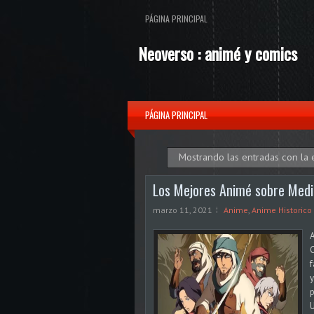
PÁGINA PRINCIPAL
Neoverso : animé y comics
PÁGINA PRINCIPAL
Mostrando las entradas con la 
Los Mejores Animé sobre Medi
marzo 11, 2021
Anime
,
Anime Historico
A
C
f
y
p
U