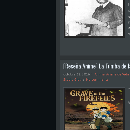
l
d
e
r
a
v
[Reseña Anime] La Tumba de l
octubre 31, 2016
Anime
,
Anime de Vida 
Studio Gibli
No comments
g