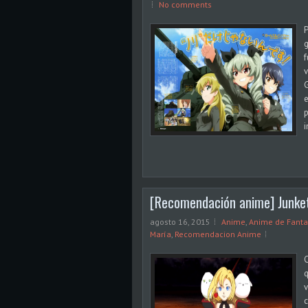
No comments
P
g
f
v
G
e
p
i
[Recomendación anime] Junke
agosto 16, 2015
Anime
,
Anime de Fanta
María
,
Recomendacion Anime
q
v