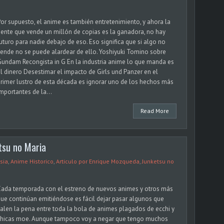
or supuesto, el anime es también entretenimiento, y ahora la
ente que vende un millón de copias es la ganadora, no hay
uturo para nadie debajo de eso. Eso significa que si algo no
ende no se puede alardear de ello. Yoshiyuki Tomino sobre
undam Recongista in G En la industria anime lo que manda es
l dinero Desestimar el impacto de Girls und Panzer en el
rimer lustro de esta década es ignorar uno de los hechos más
mportantes de la...
Read More
tsu no Maria
sia
,
Anime Historico
,
Articulo por Enrique Mozqueda
,
Junketsu no
Cada temporada con el estreno de nuevos animes y otros más
ue continúan emitiéndose es fácil dejar pasar algunos que
alen la pena entre toda la bola de animes plagados de ecchi y
chicas moe. Aunque tampoco voy a negar que tengo muchos