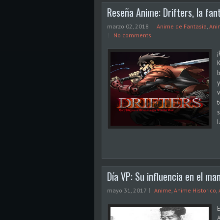
Reseña Anime: Drifters, la fan
marzo 02, 2018
Anime de Fantasia
,
Ani
No comments
¡
K
b
y
v
t
s
l
Día VP: Su influencia en el ma
mayo 31, 2017
Anime
,
Anime Historico
,
E
A