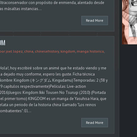
ltraconservador con propósito de enmienda, alentado desde
as másaltas instancias...
Read More
DOM
 por joel lopez
,
china
,
chinesehistory
,
kingdom
,
manga historico
,
Hola!, hoy escribiré sobre un animé que he estado viendo y me
a dejado muy conforme, espero les guste. Ficha técnica
Nombre: Kingdom (キングダム Kingudamu)Temporadas: 2 (38 y
9 capítulos respectivamente)Películas: Live-action
2016)Juegos: Kingdom Ikki Tousen No Tsurugi (2010) (Portada
del primer tomo) KINGDOM es un manga de Yasuhisa Hara, que
elata un periodo de la historia china llamado "Los reinos
ombatientes": El...
Read More