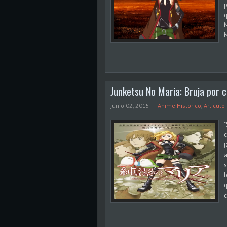
p
q
N
M
Junketsu No Maria: Bruja por c
junio 02, 2015
Anime Historico
,
Articulo
"
c
j
a
l
q
c