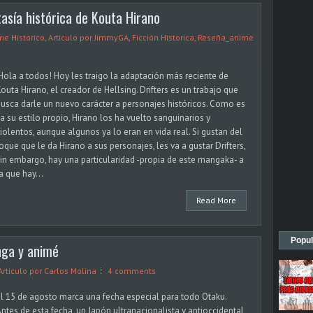
tasía histórica de Kouta Hirano
me Historico
,
Articulo por JimmyGA
,
Ficción Historica
,
Reseña_anime
Hola a todos! Hoy les traigo la adaptación más reciente de
outa Hirano, el creador de Hellsing. Drifters es un trabajo que
usca darle un nuevo carácter a personajes históricos. Como es
a su estilo propio, Hirano los ha vuelto sanguinarios y
iolentos, aunque algunos ya lo eran en vida real. Si gustan del
oque que le da Hirano a sus personajes, les va a gustar Drifters,
in embargo, hay una particularidad -propia de este mangaka- a
a que hay...
Read More
Popul
nga y animé
Articulo por Carlos Molina
4 comments
l 15 de agosto marca una fecha especial para todo Otaku.
ntes de esta fecha, un Japón ultranacionalista y antioccidental