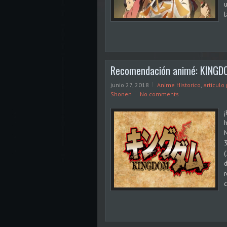
u
l
Recomendación animé: KING
junio 27, 2018
Anime Historico
,
articulo
Shonen
No comments
¡
h
3
(
r
c