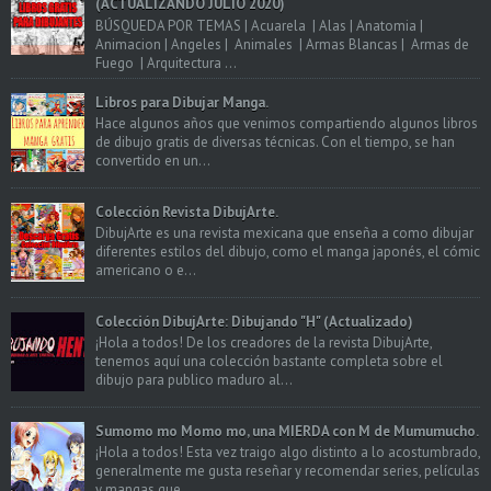
(ACTUALIZANDO JULIO 2020)
BÚSQUEDA POR TEMAS | Acuarela | Alas | Anatomia |
Animacion | Angeles | Animales | Armas Blancas | Armas de
Fuego | Arquitectura ...
Libros para Dibujar Manga.
Hace algunos años que venimos compartiendo algunos libros
de dibujo gratis de diversas técnicas. Con el tiempo, se han
convertido en un...
Colección Revista DibujArte.
DibujArte es una revista mexicana que enseña a como dibujar
diferentes estilos del dibujo, como el manga japonés, el cómic
americano o e...
Colección DibujArte: Dibujando "H" (Actualizado)
¡Hola a todos! De los creadores de la revista DibujArte,
tenemos aquí una colección bastante completa sobre el
dibujo para publico maduro al...
Sumomo mo Momo mo, una MIERDA con M de Mumumucho.
¡Hola a todos! Esta vez traigo algo distinto a lo acostumbrado,
generalmente me gusta reseñar y recomendar series, películas
y mangas que ...