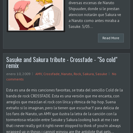
diversas escenas de Naruto
Shipuuden, donde si le prestan
atencion notarán que Sakura ve
a Naruto como antes miraba a
Sasuke. 5/05...
Read More
Sasuke and Sakura tribute - Crossfade - "So cold"
remix
enero 10, 2009
AMV
,
Crossfade
,
Naruto
,
Rock
,
Sakura
,
Sasuke
No
comments
Esta es una de mis canciones favoritas, se trata del sencillo Cold de la
banda de rock CROSSFADE. Esta es una versión que me encanta, con
arreglos que mezclan el rock con lírica y rítmica de hip hop. Suena
extraño si lo imaginan, pero la tienen que escuchar.Y para delicia de
los fans de Naruto, un AMV que ilustra la letra de la canción con la
tormentosa relación entre Sasuke y Sakura.looking back at me i see
that i never really got it righti never stopped to think of youi'm always
wrapped up in things i cannot winyou are the antidote that gets...