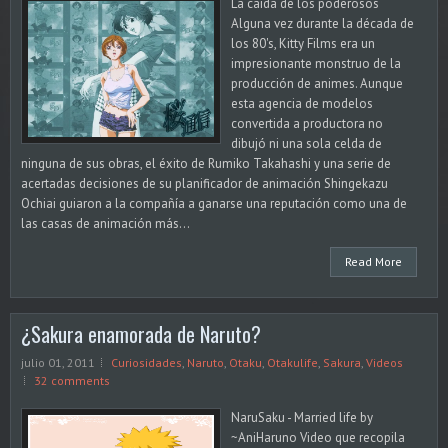
La caída de los poderosos
Alguna vez durante la década de
los 80's, Kitty Films era un
impresionante monstruo de la
producción de animes. Aunque
esta agencia de modelos
convertida a productora no
dibujó ni una sola celda de
ninguna de sus obras, el éxito de Rumiko Takahashi y una serie de
acertadas decisiones de su planificador de animación Shingekazu
Ochiai guiaron a la compañía a ganarse una reputación como una de
las casas de animación más...
Read More
¿Sakura enamorada de Naruto?
julio 01, 2011
Curiosidades
,
Naruto
,
Otaku
,
Otakulife
,
Sakura
,
Videos
32 comments
NaruSaku - Married life by
~AniHaruno Video que recopila