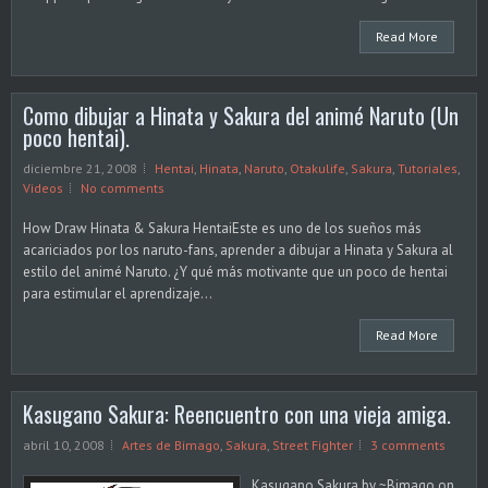
Read More
Como dibujar a Hinata y Sakura del animé Naruto (Un
poco hentai).
diciembre 21, 2008
Hentai
,
Hinata
,
Naruto
,
Otakulife
,
Sakura
,
Tutoriales
,
Videos
No comments
How Draw Hinata & Sakura HentaiEste es uno de los sueños más
acariciados por los naruto-fans, aprender a dibujar a Hinata y Sakura al
estilo del animé Naruto. ¿Y qué más motivante que un poco de hentai
para estimular el aprendizaje...
Read More
Kasugano Sakura: Reencuentro con una vieja amiga.
abril 10, 2008
Artes de Bimago
,
Sakura
,
Street Fighter
3 comments
Kasugano Sakura by ~Bimago on