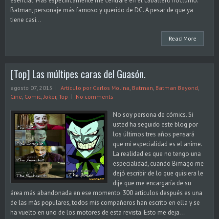
esencial. Más específicamente me centraré en el caballero nocturno:
Batman, personaje más famoso y querido de DC. A pesar de que ya
tiene casi...
Read More
[Top] Las múltipes caras del Guasón.
agosto 07, 2015
Articulo por Carlos Molina
,
Batman
,
Batman Beyond
,
Cine
,
Comic
,
Joker
,
Top
No comments
No soy persona de cómics. Si
usted ha seguido este blog por
los últimos tres años pensará
que mi especialidad es el anime.
La realidad es que no tengo una
especialidad, cuando Bimago me
dejó escribir de lo que quisiera le
dije que me encargaría de su
área más abandonada en ese momento. 300 artículos después es una
de las más populares, todos mis compañeros han escrito en ella y se
ha vuelto en uno de los motores de esta revista. Esto me deja...