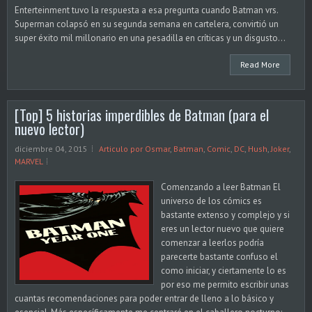
Enterteinment tuvo la respuesta a esa pregunta cuando Batman vrs.
Superman colapsó en su segunda semana en cartelera, convirtió un
super éxito mil millonario en una pesadilla en críticas y un disgusto...
Read More
[Top] 5 historias imperdibles de Batman (para el
nuevo lector)
diciembre 04, 2015
Articulo por Osmar
,
Batman
,
Comic
,
DC
,
Hush
,
Joker
,
MARVEL
Comenzando a leer Batman El
universo de los cómics es
bastante extenso y complejo y si
eres un lector nuevo que quiere
comenzar a leerlos podría
parecerte bastante confuso el
como iniciar, y ciertamente lo es
por eso me permito escribir unas
cuantas recomendaciones para poder entrar de lleno a lo básico y