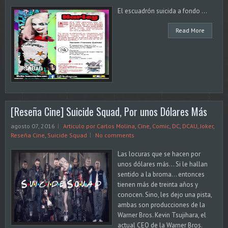
El escuadrón suicida a fondo ...
Read More
[Reseña Cine] Suicide Squad, Por unos Dólares Más
agosto 07, 2016
Articulo por Carlos Molina
,
Cine
,
Comic
,
DC
,
DCAU
,
Joker
,
Reseña Cine
,
Suicide Squad
No comments
Las locuras que se hacen por
unos dólares más... Si le hallan
sentido a la broma... entonces
tienen más de treinta años y
conocen. Sino, les dejo una pista,
ambas son producciones de la
Warner Bros. Kevin Tsujihara, el
actual CEO de la Warner Bros.