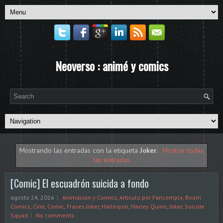
Neoverso : animé y comics
Mostrando las entradas con la etiqueta
Joker
.
Mostrar todas
las entradas
[Comic] El escuadrón suicida a fondo
agosto 24, 2016
Animacion y Comics
,
Articulo por Fancomplx
,
Boom
Comics
,
Cine
,
Comic
,
Frases Joker
,
Harlequin
,
Harley Quinn
,
Joker
,
Suicide
Squad
No comments