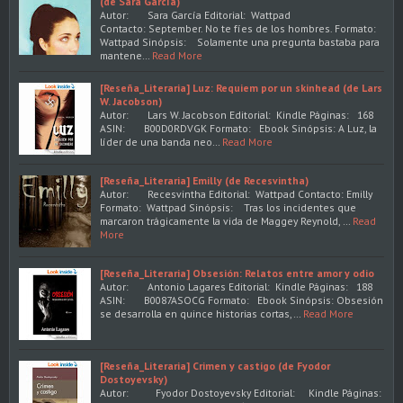
(de Sara García)
Autor: Sara García Editorial: Wattpad
Contacto: September. No te fíes de los hombres. Formato:
Wattpad Sinópsis: Solamente una pregunta bastaba para
mantene…
Read More
[Reseña_Literaria] Luz: Requiem por un skinhead (de Lars
W. Jacobson)
Autor: Lars W. Jacobson Editorial: Kindle Páginas: 168
ASIN: B00D0RDVGK Formato: Ebook Sinópsis: A Luz, la
líder de una banda neo…
Read More
[Reseña_Literaria] Emilly (de Recesvintha)
Autor: Recesvintha Editorial: Wattpad Contacto: Emilly
Formato: Wattpad Sinópsis: Tras los incidentes que
marcaron trágicamente la vida de Maggey Reynold, …
Read
More
[Reseña_Literaria] Obsesión: Relatos entre amor y odio
Autor: Antonio Lagares Editorial: Kindle Páginas: 188
ASIN: B0087ASOCG Formato: Ebook Sinópsis: Obsesión
se desarrolla en quince historias cortas,…
Read More
[Reseña_Literaria] Crimen y castigo (de Fyodor
Dostoyevsky)
Autor: Fyodor Dostoyevsky Editorial: Kindle Páginas: