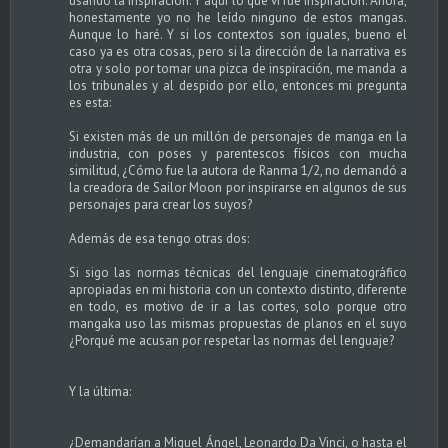
usando la inspiración. Y aquí lo que vi fue inspiración. Ahora,
honestamente yo no he leído ninguno de estos mangas.
Aunque lo haré. Y si los contextos son iguales, bueno el
caso ya es otra cosas, pero si la dirección de la narrativa es
otra y solo por tomar una pizca de inspiración, me manda a
los tribunales y al despido por ello, entonces mi pregunta
es esta:
Si existen más de un millón de personajes de manga en la
industria, con poses y parentescos físicos con mucha
similitud, ¿Cómo fue la autora de Ranma 1/2, no demandó a
la creadora de Sailor Moon por inspirarse en algunos de sus
personajes para crear los suyos?
Además de esa tengo otras dos:
Si sigo las normas técnicas del lenguaje cinematográfico
apropiadas en mi historia con un contexto distinto, diferente
en todo, es motivo de ir a las cortes, solo porque otro
mangaka uso las mismas propuestas de planos en el suyo
¿Porqué me acusan por respetar las normas del lenguaje?
Y la última:
¿Demandarían a Miguel Ángel, Leonardo Da Vinci, o hasta el