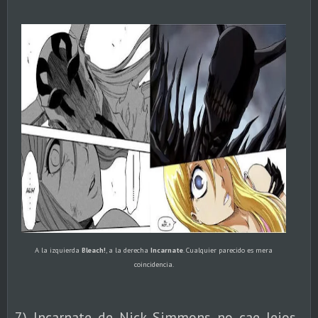
A la izquierda
Bleach!
, a la derecha
Incarnate
. Cualquier parecido es mera
coincidencia.
7) Incarnate de Nick Simmons no cae lejos