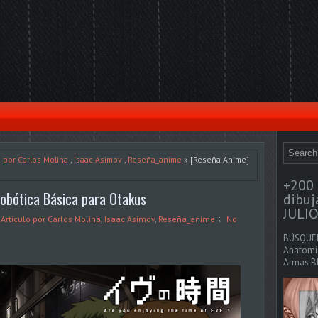
o por Carlos Molina
,
Isaac Asimov
,
Reseña_anime
» [Reseña Anime]
+200 
obótica Básica para Otakus
dibu
JULIO
,
Articulo por Carlos Molina
,
Isaac Asimov
,
Reseña_anime
No
BÚSQUED
Anatomia
Armas Bl