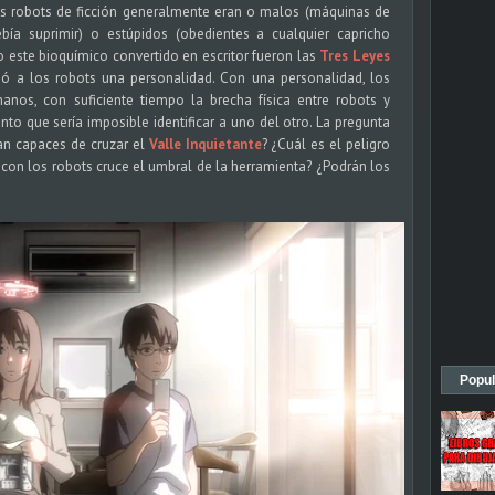
os robots de ficción generalmente eran o malos (máquinas de
ía suprimir) o estúpidos (obedientes a cualquier capricho
o este bioquímico convertido en escritor fueron las
Tres Leyes
ndó a los robots una personalidad. Con una personalidad, los
anos, con suficiente tiempo la brecha física entre robots y
nto que sería imposible identificar a uno del otro. La pregunta
an capaces de cruzar el
Valle Inquietante
? ¿Cuál es el peligro
con los robots cruce el umbral de la herramienta? ¿Podrán los
Popul