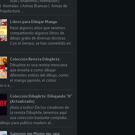
Alas | Anatomia | Animacion |
| Animales | Armas Blancas | Armas de
rquitectura ...
Libros para Dibujar Manga.
Hace algunos años que venimos
compartiendo algunos libros de
dibujo gratis de diversas técnicas.
Con el tiempo, se han convertido en
Colección Revista DibujArte.
DibujArte es una revista mexicana
que enseña a como dibujar
diferentes estilos del dibujo, como
el manga japonés, el cómic
o o e...
Colección DibujArte: Dibujando "H"
(Actualizado)
¡Hola a todos! De los creadores de
la revista DibujArte, tenemos aquí
una colección bastante completa
 dibujo para publico maduro al...
Sumomo mo Momo mo, una