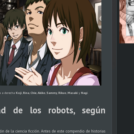
da a derecha
Koji
,
Rina
,
Chie
,
Akiko
,
Sammy
,
Rikuo
,
Masaki
y
Nagi
.
d de los robots, según
ón de la ciencia ficción. Antes de este compendio de historias