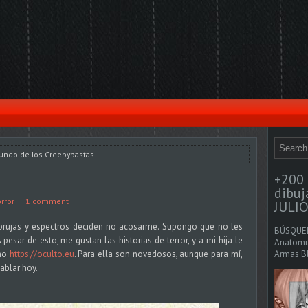
undo de los Creepypastas.
+200 
dibu
rror
1 comment
JULIO
brujas y espectros deciden no acosarme. Supongo que no les
BÚSQUED
pesar de esto, me gustan las historias de terror, y a mi hija le
Anatomia
omo
https://oculto.eu
. Para ella son novedosos, aunque para mí,
Armas Bl
ablar hoy.