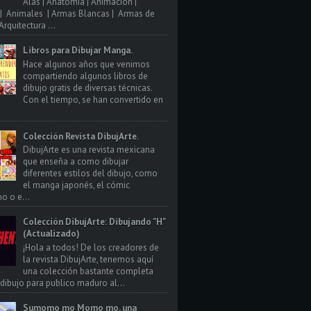
Alas | Anatomia | Animacion |
| Animales | Armas Blancas | Armas de
rquitectura ...
Libros para Dibujar Manga.
Hace algunos años que venimos
compartiendo algunos libros de
dibujo gratis de diversas técnicas.
Con el tiempo, se han convertido en
Colección Revista DibujArte.
DibujArte es una revista mexicana
que enseña a como dibujar
diferentes estilos del dibujo, como
el manga japonés, el cómic
o o e...
Colección DibujArte: Dibujando "H"
(Actualizado)
¡Hola a todos! De los creadores de
la revista DibujArte, tenemos aquí
una colección bastante completa
 dibujo para publico maduro al...
Sumomo mo Momo mo, una