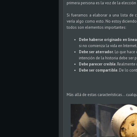
primera persona es la voz de la elección
Si fueramos a elaborar a una lista de 
vería algo como esto. No estoy diciendo 
todos son elementos importantes:
Debe haberse originado en línea
si no comienza la vida en Internet
Debe ser aterrador.
Lo que hace q
intención de la historia debe ser p
Debe parecer creíble.
Realmente n
Debe ser compartible
. De lo cont
Más allá de estas características... cualq