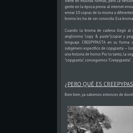
Viene en muchas formas, pero la versión
gente en la época previa al internet envi
enviar 10 copias de la misma a diferentes
broma les ha de ser conocida. Esa broma 
Cuando la broma de cadena llegó al 
anglisismo "copy & paste"(copiar y peg
lenguaje. CREEPYPASTA en su forma or
subgénero específico de copypasta — lo
una historia de horror. Por lo tanto, la s
"copypasta", conseguimos "Creepypasta".
¿PERO QUÉ ES CREEPYPA
Bien bien, ya sabemos entonces de donde