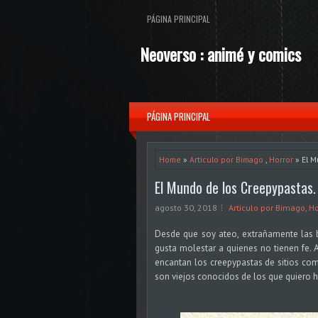
PÁGINA PRINCIPAL
Neoverso : animé y comics
PÁGINA PRINCIPAL
Home
»
Articulo por Bimago
,
Horror
» El M
El Mundo de los Creepypastas.
agosto 30, 2018
Articulo por Bimago
,
Ho
Desde que soy ateo, extrañamente las 
gusta molestar a quienes no tienen fe. A 
encantan los creepypastas de sitios c
son viejos conocidos de los que quiero h