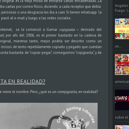
 original es la vieja moda de enviarse cartas encadenadas. La
Angeles 
aba cartas por correo físico, diciendo a cada receptor que debía
Fuego | A
 personas o una desgracia les iba a caer. Si tienen whatsapp la
pasó al e-mail y luego a las redes sociales.
internet, se le comenzó a llamar
copypasta
— derivado del
ar) por ahi del 2006, es el primer bastardo en la cadena de
iginal, mientras tanto, mejor podría ser descrito como un
un...
s trozos de texto repetidamente copiado y pegado que cuentan
egunda bastarda: de "copiar-pegar", conseguimos "copypasta", y de
STA EN REALIDAD?
american
 viene el nombre. Pero, ¿qué es un creepypasta, en realidad?
sobre el