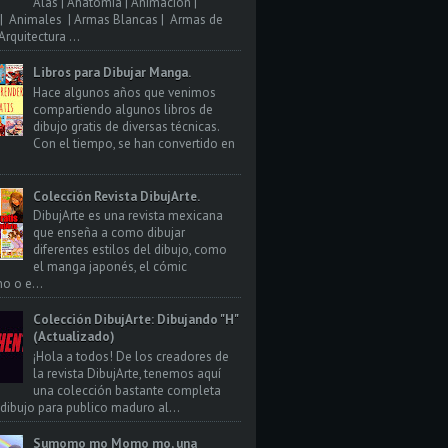
Alas | Anatomia | Animacion |
| Animales | Armas Blancas | Armas de
rquitectura ...
Libros para Dibujar Manga.
Hace algunos años que venimos
compartiendo algunos libros de
dibujo gratis de diversas técnicas.
Con el tiempo, se han convertido en
Colección Revista DibujArte.
DibujArte es una revista mexicana
que enseña a como dibujar
diferentes estilos del dibujo, como
el manga japonés, el cómic
o o e...
Colección DibujArte: Dibujando "H"
(Actualizado)
¡Hola a todos! De los creadores de
la revista DibujArte, tenemos aquí
una colección bastante completa
 dibujo para publico maduro al...
Sumomo mo Momo mo, una