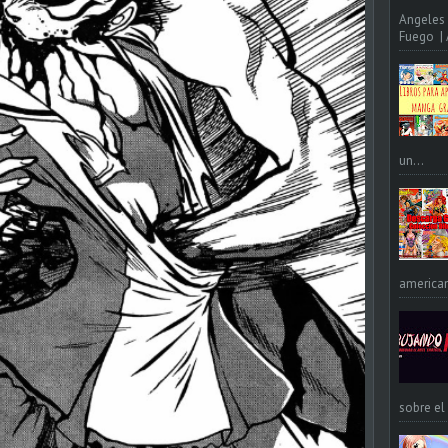
Angeles 
Fuego | A
un...
american
sobre el