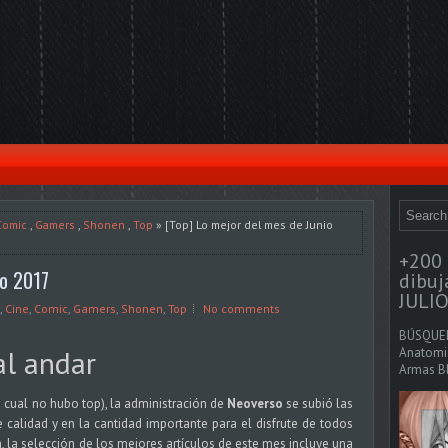
Comic
,
Gamers
,
Shonen
,
Top
» [Top] Lo mejor del mes de Junio
+200 
io 2017
dibu
JULIO
,
Cine
,
Comic
,
Gamers
,
Shonen
,
Top
No comments
BÚSQUED
al andar
Anatomia
Armas Bl
 cual no hubo top), la administración de
Neoverso
se subió las
 calidad y en la cantidad importante para el disfrute de todos
, la selección de los mejores artículos de este mes incluye una