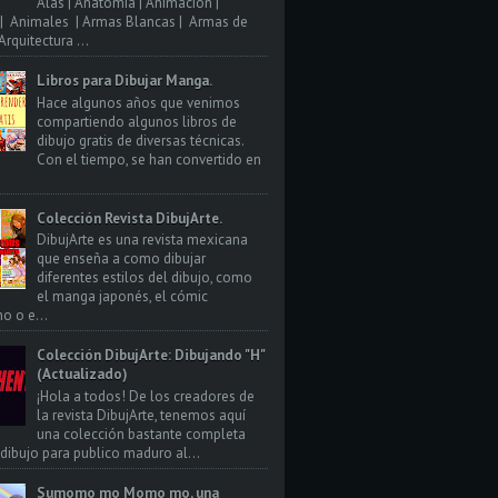
Alas | Anatomia | Animacion |
| Animales | Armas Blancas | Armas de
rquitectura ...
Libros para Dibujar Manga.
Hace algunos años que venimos
compartiendo algunos libros de
dibujo gratis de diversas técnicas.
Con el tiempo, se han convertido en
Colección Revista DibujArte.
DibujArte es una revista mexicana
que enseña a como dibujar
diferentes estilos del dibujo, como
el manga japonés, el cómic
o o e...
Colección DibujArte: Dibujando "H"
(Actualizado)
¡Hola a todos! De los creadores de
la revista DibujArte, tenemos aquí
una colección bastante completa
 dibujo para publico maduro al...
Sumomo mo Momo mo, una