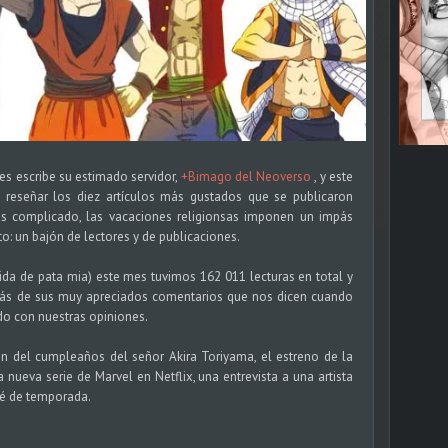
s escribe su estimado servidor,
+Bimago del Neoverso
, y este
eseñar los diez artículos más gustados que se publicaron
es complicado, las vacaciones religionsas imponen un impás
to: un bajón de lectores y de publicaciones.
ida de pata mia) este mes tuvimos 162 011 lecturas en total y
emás de sus muy apreciados comentarios que nos dicen cuando
o con nuestras opiniones.
n del cumpleaños del señor Akira Toriyama, el estreno de la
 nueva serie de Marvel en Netflix, una entrevista a una artista
mé de temporada.