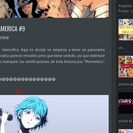
Angeles 
Fuego | A
AMERICA #9
rine
un...
se intensifica. Aquí es donde se empieza a tener un panorama
dría parecer revuelto pero que tiene sentido, asi que intentare
o manejare las ramificaciones de esta historia por "Momentos".
🔴🔴🔴🔴🔴🔴🔴🔴🔴🔴🔴🔴🔴🔴
american
#9
sobre el