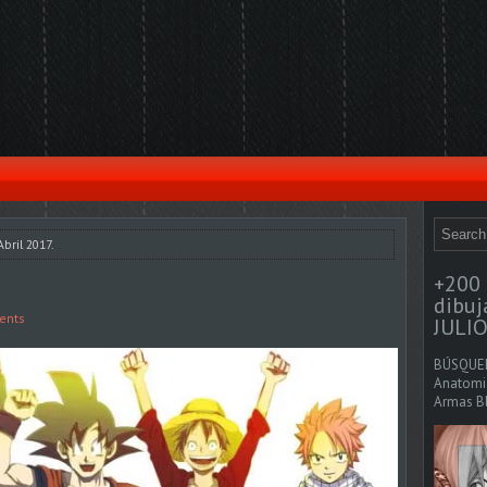
bril 2017.
+200 
dibu
ents
JULIO
BÚSQUED
Anatomia
Armas Bl