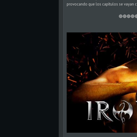
provocando que los capítulos se vayan 
🔴🔴🔴🔴