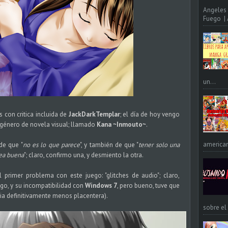
Angeles 
Fuego | A
un...
s con critica incluida de
JackDarkTemplar
; el día de hoy vengo
 género de novela visual; llamado
Kana ~Inmouto~
.
american
de que "
no es lo que parece
", y también de que "
tener solo una
sea buena
"; claro, confirmo una, y desmiento la otra.
primer problema con este juego: "glitches de audio"; claro,
go, y su incompatibilidad con
Windows 7
, pero bueno, tuve que
cia definitivamente menos placentera).
sobre el