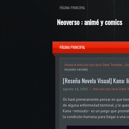
PÁGINA PRINCIPAL
Neoverso : animé y comics
PÁGINA PRINCIPAL
Home
»
Articulo por Jack Dark Templar
,
Ga
incesto vende)
[Reseña Novela Visual] Kana: li
agosto 16, 2015
Articulo por Jack Dark 
Os haré primeramente pensar en que tiene
de alguna enfermedad terminal, y le que
Kana ~inmouto~ es un juego que promete h
la condición humana; para llegar a una co