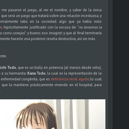
me pasaron el juego, al ver el nombre, y saber de la única
 que será un juego que tratará sobre una relación incestuosa, y
ormalmente tabú en la sociedad; algo que ya había visto
er
, hipócritamente justificado con la excusa de: "
no tenemos la
lo como conejos
"; y bueno; eso imaginé; y que al final terminaría
emente hacerle una posterior reseña destructiva, así sin más.
ente.
ichi Todo
, que es un bully en potencia (al menos desde niño),
e a su hermanita:
Kana Todo
, la cual es la representación de la
a enfermedad congénita, que es
deficiencia renal aguda
; lo cual
o que la mantiene prácticamente viviendo en el hospital, para
.