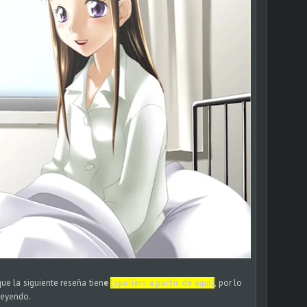
ue la siguiente reseña tien
e
[spoilers a partir de aquí]
, por lo
 leyendo.