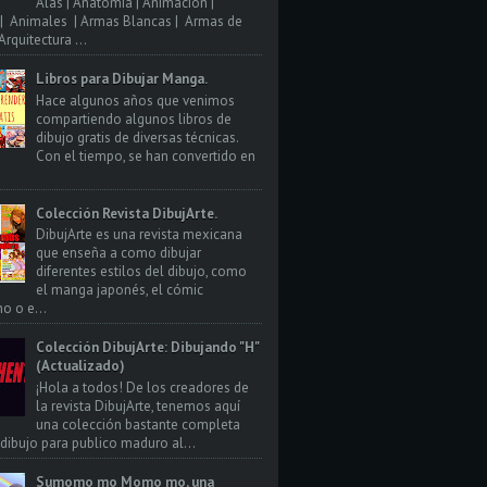
Alas | Anatomia | Animacion |
| Animales | Armas Blancas | Armas de
rquitectura ...
Libros para Dibujar Manga.
Hace algunos años que venimos
compartiendo algunos libros de
dibujo gratis de diversas técnicas.
Con el tiempo, se han convertido en
Colección Revista DibujArte.
DibujArte es una revista mexicana
que enseña a como dibujar
diferentes estilos del dibujo, como
el manga japonés, el cómic
o o e...
Colección DibujArte: Dibujando "H"
(Actualizado)
¡Hola a todos! De los creadores de
la revista DibujArte, tenemos aquí
una colección bastante completa
 dibujo para publico maduro al...
Sumomo mo Momo mo, una