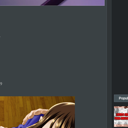
r
99
Popul