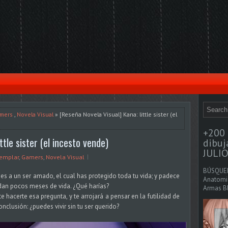
mers
,
Novela Visual
» [Reseña Novela Visual] Kana: little sister (el
+200 
ttle sister (el incesto vende)
dibu
JULIO
Templar
,
Gamers
,
Novela Visual
BÚSQUED
s a un ser amado, el cual has protegido toda tu vida; y padece
Anatomia
dan pocos meses de vida. ¿Qué harías?
Armas Bl
acerte esa pregunta, y te arrojará a pensar en la futilidad de
nclusión: ¿puedes vivir sin tu ser querido?