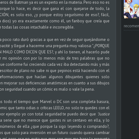
eros de Batman ya es un experto en la materia. Pero eso no es
orque lo hace, es decir que gana el con quejarse de todo, la
IÓN, es solo eso, ¿y porque estoy segurísimo de eso?, fácil,
a dios) yo era exactamente como él, un fanboy que creía que
recomend
 todas las cosas intachable e incorregible.
a poco rato duró gracias a que en vez de seguir quejándome o
apacité y llegué a hacerme una pregunta muy valiosa: "¿PORQUE
MALO COMO DICEN QUE ES?, y ahí lo tienen, al hacerlo pude
ar mi opinión con por lo menos más de tres palabras que no
que conforme fui creciendo cada vez iba detectando más y más
 escritor de plano no sabe ni que pepinos está haciendo con el
deformaciones que hacían algunos dibujantes quienes solo
en mejorar sus deficiencias anatómicas en cuanto a sus dibujos
 con seguridad cuando un cómic es malo o vale la pena.
ensas todo el tiempo que Marvel o DC son una completa basura,
mic que tanto odias o críticas LEELO, no solo te quedes con el
 por ejemplo yo con total seguridad te puedo decir que
"Justice
 serie que no merece que gastes ni un centavo en ella, y lo
 números de ella ¿que porque la sigo leyendo o comprando?,
os que solo para inversión en un futuro cuando quiera cambiar
a mí, pero eso no quita que mes con mes me haga la pregunta