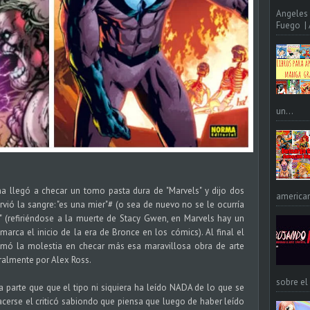
Angeles 
Fuego | A
un...
a llegó a checar un tomo pasta dura de "Marvels" y dijo dos
american
vió la sangre: "es una mier"# (o sea de nuevo no se le ocurría
re" (refiriéndose a la muerte de Stacy Gwen, en Marvels hay un
a el inicio de la era de Bronce en los cómics). Al final el
tomó la molestia en checar más esa maravillosa obra de arte
tralmente por Alex Ross.
sobre el
 parte que que el tipo ni siquiera ha leído NADA de lo que se
cerse el criticó sabiondo que piensa que luego de haber leído