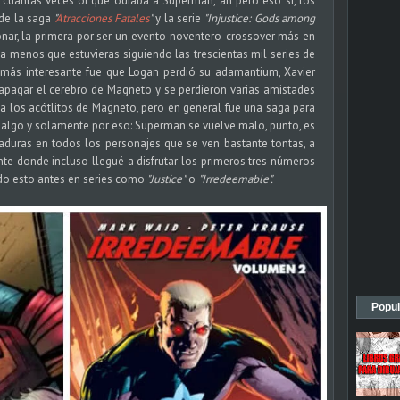
cuantas veces oí que odiaba a Superman, ah pero eso sí, los
de la saga
"
Atracciones Fatales
"
y la serie
"Injustice: Gods among
ionar, la primera por ser un evento noventero-crossover más en
a menos que estuvieras siguiendo las trescientas mil series de
más interesante fue que Logan perdió su adamantium, Xavier
 apagar el cerebro de Magneto y se perdieron varias amistades
 a los acótlitos de Magneto, pero en general fue una saga para
or algo y solamente por eso: Superman se vuelve malo, punto, es
aduras en todos los personajes que se ven bastante tontas, a
nte donde incluso llegué a disfrutar los primeros tres números
ído esto antes en series como
"Justice"
o
"Irredeemable".
Popul