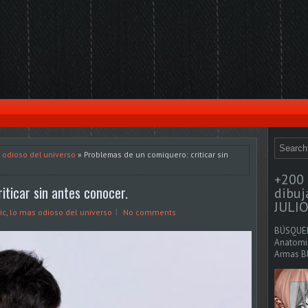
 odioso del universo
» Problemas de un comiquero: criticar sin
+200 
iticar sin antes conocer.
dibu
JULIO
ic
,
lo mas odioso del universo
No comments
BÚSQUED
Anatomia
Armas Bl