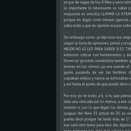
un par de sagas de los X Men y unos núm
lo importante lo interesante es saber p
respuesta es sencilla: LLAMAR LA ATENC
porque en algún corto tiempo (gracias 
sabía todo y que mi opinión era por sobre
Sin embargo como ya dije tuve esa etap
seguir la bola de opiniones pensé y rec
MEJOR NO LO LEO PARA SABER SI ES TAN 
entonces criticar con fundamentos y d
lleven un grosería, sumándole también 
errores en los cómics, ya sea cuando el
guión, pasando de ver las terribles 
copiaban estilos y nunca se esforzaban 
y así hasta el punto de que puedo decir
Por eso yo te invito a ti, si tu que pi
dale una checada por lo menos, a ese có
exterior o con lo que digan los demás,
League"
del New 52 actual de DC es una
puedo decir porque he leído más de 17
ese será otro tema para otro día, digam
esos números por algo más valioso par