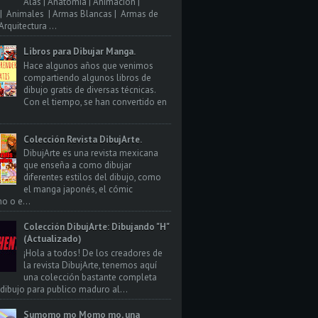
Alas | Anatomia | Animacion |
| Animales | Armas Blancas | Armas de
rquitectura ...
Libros para Dibujar Manga.
Hace algunos años que venimos
compartiendo algunos libros de
dibujo gratis de diversas técnicas.
Con el tiempo, se han convertido en
Colección Revista DibujArte.
DibujArte es una revista mexicana
que enseña a como dibujar
diferentes estilos del dibujo, como
el manga japonés, el cómic
o o e...
Colección DibujArte: Dibujando "H"
(Actualizado)
¡Hola a todos! De los creadores de
la revista DibujArte, tenemos aquí
una colección bastante completa
 dibujo para publico maduro al...
Sumomo mo Momo mo, una