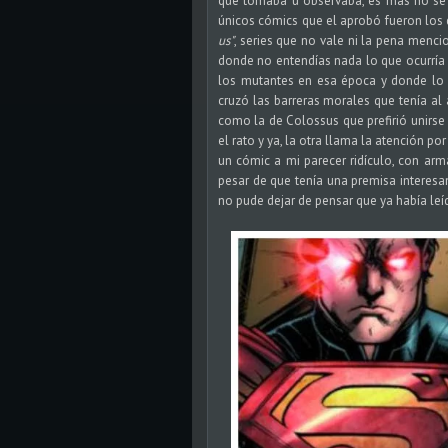
que tomaba u observaba, es más no se 
únicos cómics que el aprobó fueron los 
us"
, series que no vale ni la pena menc
donde no entendías nada lo que ocurría 
los mutantes en esa época y donde lo 
cruzó las barreras morales que tenía al
como la de Colossus que prefirió unirse
el rato y ya, la otra llama la atención p
un cómic a mi parecer ridículo, con arm
pesar de que tenía una premisa interesa
no pude dejar de pensar que ya había le