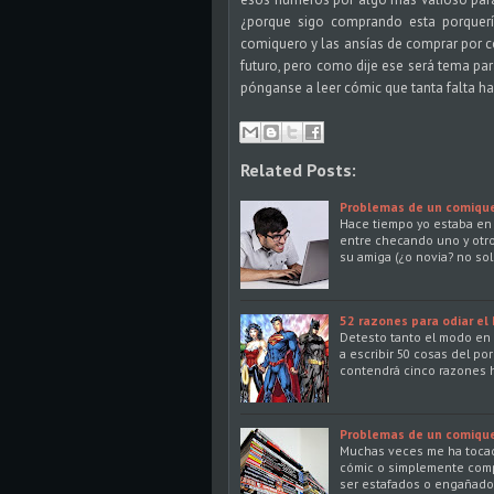
¿porque sigo comprando esta porquerí
comiquero y las ansías de comprar por c
futuro, pero como dije ese será tema par
pónganse a leer cómic que tanta falta h
Related Posts:
Problemas de un comiquer
Hace tiempo yo estaba en 
entre checando uno y otr
su amiga (¿o novia? no so
52 razones para odiar el
Detesto tanto el modo en 
a escribir 50 cosas del po
contendrá cinco razones h
Problemas de un comique
Muchas veces me ha toca
cómic o simplemente comp
ser estafados o engañados