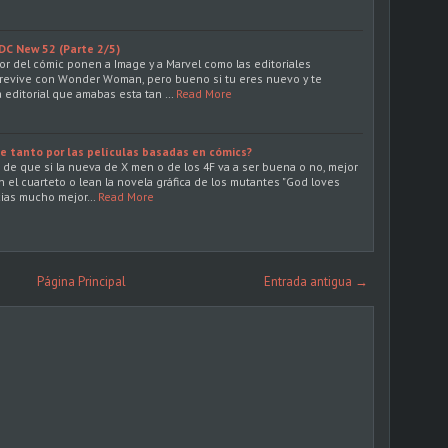
 DC New 52 (Parte 2/5)
ejor del cómic ponen a Image y a Marvel como las editoriales
evive con Wonder Woman, pero bueno si tu eres nuevo y te
 editorial que amabas esta tan …
Read More
e tanto por las películas basadas en cómics?
de que si la nueva de X men o de los 4F va a ser buena o no, mejor
 el cuarteto o lean la novela gráfica de los mutantes "God loves
ncias mucho mejor…
Read More
Página Principal
Entrada antigua →