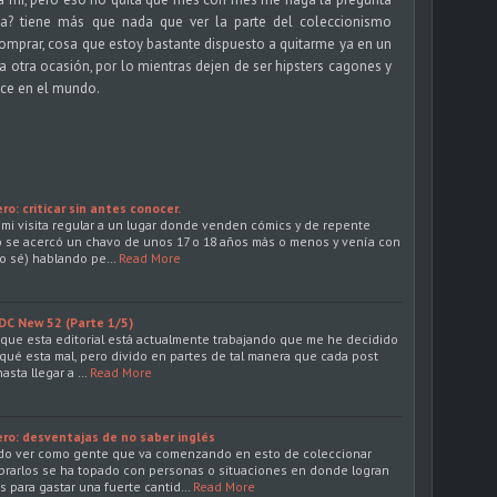
a? tiene más que nada que ver la parte del coleccionismo
omprar, cosa que estoy bastante dispuesto a quitarme ya en un
a otra ocasión, por lo mientras dejen de ser hipsters cagones y
ace en el mundo.
o: criticar sin antes conocer.
mi visita regular a un lugar donde venden cómics y de repente
o se acercó un chavo de unos 17 o 18 años más o menos y venía con
lo sé) hablando pe…
Read More
 DC New 52 (Parte 1/5)
que esta editorial está actualmente trabajando que me he decidido
rqué esta mal, pero divido en partes de tal manera que cada post
asta llegar a …
Read More
ro: desventajas de no saber inglés
do ver como gente que va comenzando en esto de coleccionar
rarlos se ha topado con personas o situaciones en donde logran
 para gastar una fuerte cantid…
Read More