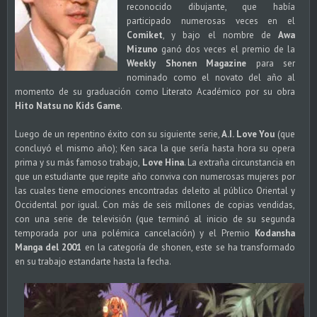
reconocido dibujante, que había
participado numerosas veces en el
Comiket
, y bajo el nombre de
Awa
Mizuno
ganó dos veces el premio de la
Weekly Shonen Magazine
para ser
nominado como el novato del año al
momento de su graduación como Literato Académico por su obra
Hito Natsu no Kids Game
.
Luego de un repentino éxito con su siguiente serie,
A.I. Love You
(que
concluyó el mismo año); Ken saca la que sería hasta hora su opera
prima y su más famoso trabajo,
Love Hina
. La extraña circunstancia en
que un estudiante que repite año conviva con numerosas mujeres por
las cuales tiene emociones encontradas deleito al público Oriental y
Occidental por igual. Con más de seis millones de copias vendidas,
con una serie de televisión (que terminó al inicio de su segunda
temporada por una polémica cancelación) y el Premio
Kodansha
Manga del 2001
en la categoría de shonen, este se ha transformado
en su trabajo estandarte hasta la fecha.