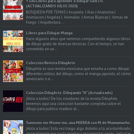
+200 Libros para aprender a dibujar GRATIS
(ACTUALIZANDO JULIO 2020)
BÚSQUEDA POR TEMAS | Acuarela | Alas | Anatomia |
Animacion | Angeles | Animales | Armas Blancas | Armas de
Fuego | Arquitectura ...
Libros para Dibujar Manga.
Hace algunos años que venimos compartiendo algunos libros
de dibujo gratis de diversas técnicas. Con el tiempo, se han
convertido en un...
Colección Revista DibujArte.
DibujArte es una revista mexicana que enseña a como dibujar
diferentes estilos del dibujo, como el manga japonés, el cómic
americano o e...
Colección DibujArte: Dibujando "H" (Actualizado)
¡Hola a todos! De los creadores de la revista DibujArte,
tenemos aquí una colección bastante completa sobre el
dibujo para publico maduro al...
Sumomo mo Momo mo, una MIERDA con M de Mumumucho.
¡Hola a todos! Esta vez traigo algo distinto a lo acostumbrado,
generalmente me gusta reseñar y recomendar series, películas