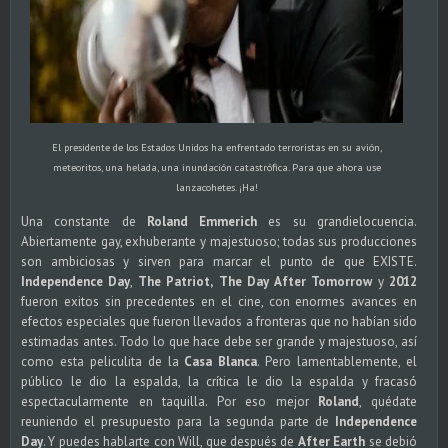
El presidente de los Estados Unidos ha enfrentado terroristas en su avión,
meteoritos, una helada, una inundación catastrófica. Para que ahora use
lanzacohetes. ¡Ha!
Una constante de
Roland Emmerich
es su grandielocuencia.
Abiertamente gay, exhuberante y majestuoso; todas sus producciones
son ambiciosas y sirven para marcar el punto de que EXISTE.
Independence Day
,
The Patriot,
The Day After Tomorrow
y
2012
fueron exitos sin precedentes en el cine, con enormes avances en
efectos especiales que fueron llevados a fronteras que no habían sido
estimadas antes. Todo lo que hace debe ser grande y majestuoso, así
como esta peliculita de la
Casa Blanca
. Pero lamentablemente, el
público le dio la espalda, la crítica le dio la espalda y fracasó
espectacularmente en taquilla. Por eso mejor
Roland
, quédate
reuniendo el presupuesto para la segunda parte de
Independence
Day
. Y puedes hablarte con Will, que después de
After Earth
se debió