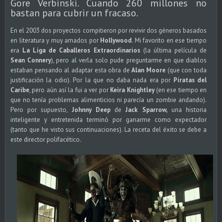
Gore Verbinski. Cuando 260 millones no
bastan para cubrir un fracaso.
En el 2003 dos proyectos compitieron por revivir dos géneros basados
en literatura y muy amados por
Hollywood
. Mi favorito en ese tiempo
era
La Liga de Caballeros Extraordinarios
(la última película de
Sean Connery
), pero al verla solo pude preguntarme en que diablos
estaban pensando al adaptar esta obra de
Alan Moore
(que con toda
justificación la odio). Por la que no daba nada era por
Piratas del
Caribe
, pero aún así la fui a ver por
Keira Knightley
(en ese tiempo en
que no tenía problemas alimenticios ni parecía un zombie andando).
Pero por supuesto,
Johnny Deep
de
Jack Sparrow,
una historia
inteligente y entretenida terminó por ganarme como expectador
(tanto que he visto sus continuaciones). La receta del éxito se debe a
este director polifacético.