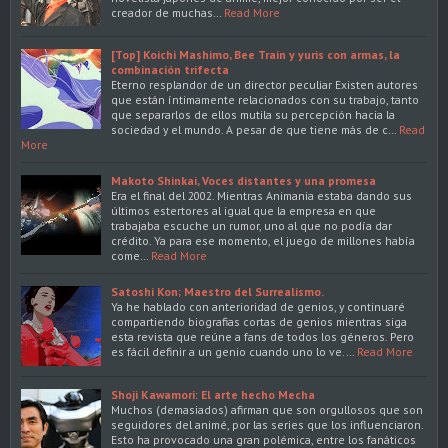
creador de muchas…
Read More
[Top] Koichi Mashimo, Bee Train y yuris con armas, la
combinación trifecta
Eterno resplandor de un director peculiar Existen autores
que están íntimamente relacionados con su trabajo, tanto
que separarlos de ellos mutila su percepción hacia la
sociedad y el mundo. A pesar de que tiene más de c…
Read
More
Makoto Shinkai, Voces distantes y una promesa
Era el final del 2002. Mientras Animania estaba dando sus
últimos estertores al igual que la empresa en que
trabajaba escuche un rumor, uno al que no podía dar
crédito. Ya para ese momento, el juego de millones había
come…
Read More
Satoshi Kon; Maestro del Surrealismo.
Ya he hablado con anterioridad de genios, y continuaré
compartiendo biografias cortas de genios mientras siga
esta revista que reúne a fans de todos los géneros. Pero
es fácil definir a un genio cuando uno lo ve.…
Read More
Shoji Kawamori: El arte hecho Mecha
Muchos (demasiados) afirman que son orgullosos que son
seguidores del animé, por las series que los influenciaron.
Esto ha provocado una gran polémica, entre los fanáticos