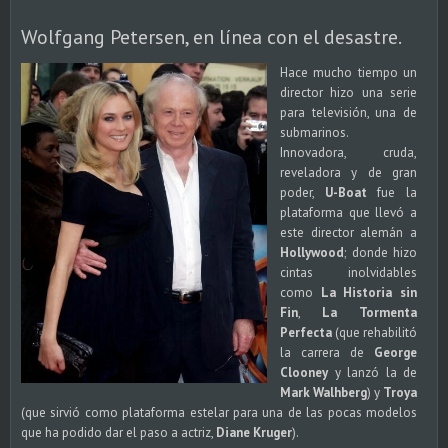
Wolfgang Petersen, en línea con el desastre.
Hace mucho tiempo un
director hizo una serie
para televisión, una de
submarinos.
Innovadora, cruda,
reveladora y de gran
poder,
U-Boat
fue la
plataforma que llevó a
este director alemán a
Hollywood
; donde hizo
cintas inolvidables
como
La Historia sin
Fin
,
La Tormenta
Perfecta
(que rehabilitó
la carrera de
George
Clooney
y lanzó la de
Mark Walhberg
) y
Troya
(que sirvió como plataforma estelar para una de las pocas modelos
que ha podido dar el paso a actriz,
Diane Kruger
).