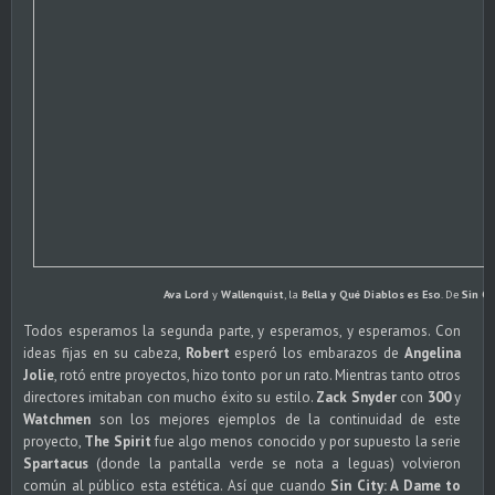
Ava Lord
y
Wallenquist
, la
Bella y Qué Diablos es Eso
.
De
Sin Ci
Todos esperamos la segunda parte, y esperamos, y esperamos. Con
ideas fijas en su cabeza,
Robert
esperó los embarazos de
Angelina
Jolie
, rotó entre proyectos, hizo tonto por un rato. Mientras tanto otros
directores imitaban con mucho éxito su estilo.
Zack Snyder
con
300
y
Watchmen
son los mejores ejemplos de la continuidad de este
proyecto,
The Spirit
fue algo menos conocido y por supuesto la serie
Spartacus
(donde la pantalla verde se nota a leguas) volvieron
común al público esta estética. Así que cuando
Sin City: A Dame to