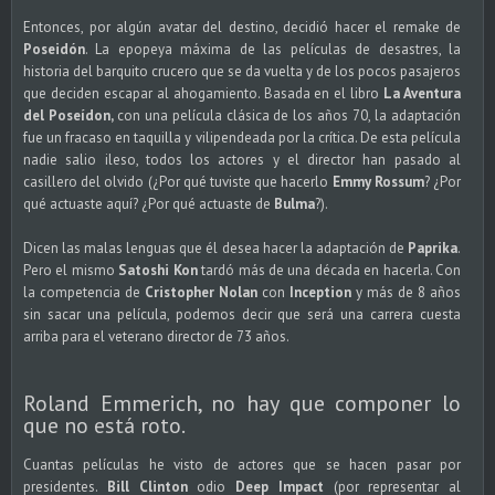
Entonces, por algún avatar del destino, decidió hacer el remake de
Poseidón
. La epopeya máxima de las películas de desastres, la
historia del barquito crucero que se da vuelta y de los pocos pasajeros
que deciden escapar al ahogamiento. Basada en el libro
La Aventura
del Poseídon,
con una película clásica de los años 70, la adaptación
fue un fracaso en taquilla y vilipendeada por la crítica. De esta película
nadie salio ileso, todos los actores y el director han pasado al
casillero del olvido (¿Por qué tuviste que hacerlo
Emmy Rossum
? ¿Por
qué actuaste aquí? ¿Por qué actuaste de
Bulma
?).
Dicen las malas lenguas que él desea hacer la adaptación de
Paprika
.
Pero el mismo
Satoshi Kon
tardó más de una década en hacerla. Con
la competencia de
Cristopher Nolan
con
Inception
y más de 8 años
sin sacar una película, podemos decir que será una carrera cuesta
arriba para el veterano director de 73 años.
Roland Emmerich, no hay que componer lo
que no está roto.
Cuantas películas he visto de actores que se hacen pasar por
presidentes.
Bill Clinton
odio
Deep Impact
(por representar al