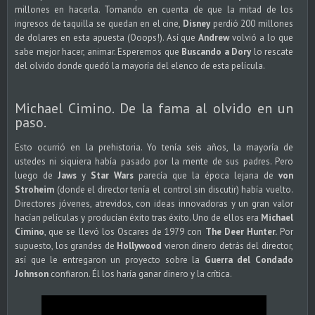
millones en hacerla. Tomando en cuenta de que la mitad de los
ingresos de taquilla se quedan en el cine,
Disney
perdió 200 millones
de dolares en esta apuesta (Ooops!). Así que
Andrew
volvió a lo que
sabe mejor hacer, animar. Esperemos que
Buscando a Dory
lo rescate
del olvido donde quedó la mayoría del elenco de esta película.
Michael Cimino. De la fama al olvido en un
paso.
Esto ocurrió en la prehistoria. Yo tenía seis años, la mayoría de
ustedes ni siquiera había pasado por la mente de sus padres. Pero
luego de
Jaws
y
Star Wars
parecía que la época lejana de
von
Stroheim
(donde el director tenía el control sin discutir) había vuelto.
Directores jóvenes, atrevidos, con ideas innovadoras y un gran valor
hacían películas y producían éxito tras éxito. Uno de ellos era
Michael
Cimino
, que se llevó los Oscares de 1979 con
The Deer Hunter.
Por
supuesto, los grandes de
Hollywood
vieron dinero detrás del director,
así que le entregaron un proyecto sobre la
Guerra del Condado
Johnson
confiaron. Él los haría ganar dinero y la crítica.