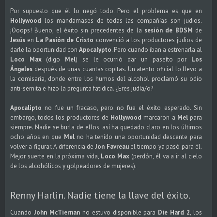
Por supuesto que él lo negó todo. Pero el problema es que en
Hollywood
los mandamases de todas las compañías son judios.
¡Ooops! Bueno, el éxito sin precedentes de la
sesión de BDSM
de
Jesús
en
La Pasión de Cristo
convenció a los productores judios de
darle la oportunidad con
Apocalypto
. Pero cuando iban a estrenarla al
Loco Max
(digo
Mel
) se le ocurrió dar un paseíto por
Los
Ángeles
después de unas cuantas copitas. Un atento oficial lo llevo a
la comisaria, donde entre los humos del alcohol proclamó su odio
anti-semita e hizo la pregunta fatídica. ¿Eres judía/o?
Apocalipto
no fue un fracaso, pero no fue el éxito esperado. Sin
embargo, todos los productores de
Hollywood
marcaron a
Mel
para
siempre. Nadie se burla de ellos, así ha quedado claro en los últimos
ocho años en que
Mel
no ha tenido una oportunidad descente para
volver a figurar. A diferencia de
Jon Favreau
el tiempo ya pasó para él.
Mejor suerte en la próxima vida,
Loco Max
(perdón, él va a ir al cielo
de los alcohólicos y golpeadores de mujeres).
Renny Harlin. Nadie tiene la llave del éxito.
Cuando
John McTiernan
no estuvo disponible para
Die Hard 2
, los