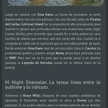
Luego de casarse con
Gina Davis,
su forma de proclamar su amor
imperecedero fue con una película. Casi una década antes de
Piratas
del Caribe,
Cuttroat Island
fue la respuesta de alto presupuesto para
reavivar el género que ya llevaba tiempo una muerte bien lenta. ¡Sigh!
Cuesta decirlo, pero recuerdo que cuando fui a verla padecí un caso
horrible de diarrea que me hizo salir dos veces del cine. Cuando la vi
completa en cable me di cuenta de que no me había perdido de nada.
Desde entonces
Gina Davis
dejó de ser una actriz clase A,
Carolco
(la
productora) quebró y nuestro amigo
Renny
ahora hace películas para
la
WWF
. Pero eso no es lo peor que le puede pasar a un director
(aunque la
Leyenda de Hércules
puede ser su último clavo en la
tumba).
M. Night Shamalan. La tenue línea entre lo
sublime y lo ridículo.
Volvemos a
Bruce Willis
. Después de unos cuantos problemas de
apuestas, el fortachón actor vendió su alma a
Disney
por diez
películas. Él no podía saberlo, pero la extraña petición de un director