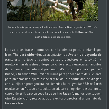
Lo peor de esta película es que fue filmada en
Costa Rica
. La gente del
ICT
creía
que iba a ser el punto de partida de una venida masiva de
Hollywood
. Ahora
Costa Rica
es asociada con esto.
La estela del fracaso comenzó con la primera película infantil que
hizo,
The Last Airbender
. La adaptación de
Avatar: La Leyenda de
Aang
; esta no tuvo el control de sus productores en televisión y
resultó en un desastroso desperdició de efectos especiales, ángulos
de cámara y un reparto mal preparado. ¿Pero como podría empeorar?
Bueno, si tu amigo
Will Smith
te llama para poner dinero de su cuenta
para preparar una opera espacial y te da la oportunidad de dirigirla
con su hijo de protagonista, no deberías fallar, ¿verdad?
After Earth
resultó ser un fracaso en taquilla, en crítica y en opinión; desacelero la
carrera de
Will
, paró en seco la de su hijo
Jaden
(a menos que saquen
otro
Karate Kid
) y relegó al otrora exitoso director al anonimato de
las seis cifras.