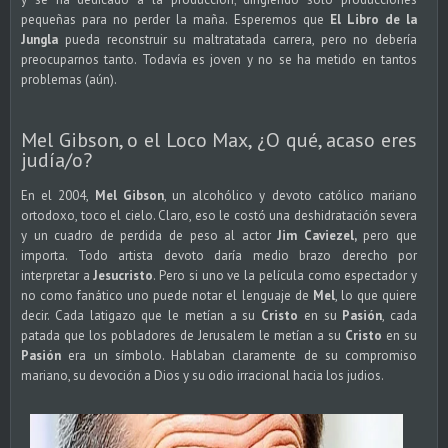
pequeñas para no perder la maña. Esperemos que
El Libro de la
Jungla
pueda reconstruir su maltratatada carrera, pero no debería
preocuparnos tanto. Todavía es joven y no se ha metido en tantos
problemas (aún).
Mel Gibson, o el Loco Max, ¿O qué, acaso eres
judía/o?
En el 2004,
Mel Gibson
, un alcohólico y devoto católico mariano
ortodoxo, toco el cielo. Claro, eso le costó una deshidratación severa
y un cuadro de perdida de peso al actor
Jim Caviezel,
pero que
importa. Todo artista devoto daría medio brazo derecho por
interpretar a
Jesucristo
. Pero si uno ve la película como espectador y
no como fanático uno puede notar el lenguaje de
Mel
, lo que quiere
decir. Cada latigazo que le metían a su
Cristo
en su
Pasión
, cada
patada que los pobladores de Jerusalem le metían a su
Cristo
en su
Pasión
era un símbolo. Hablaban claramente de su compromiso
mariano, su devoción a Dios y su odio irracional hacia los judios.