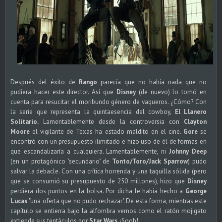
Después del éxito de
Rango
parecía que no había nada que no
pudiera hacer este director. Así que
Disney
(de nuevo) lo tomó en
cuenta para resucitar el moribundo género de vaqueros. ¿Cómo? Con
la serie que representa la quintaesencia del cowboy,
El Llanero
Solitario.
Lamentablemente desde la controversia con
Clayton
Moore
el vigilante de Texas ha estado maldito en el cine.
Gore
se
encontró con un presupuesto ilimitado e hizo uso de él de formas en
que escandalizaría a cualquiera. Lamentablemente, ni
Johnny Deep
(en un protagónico "secundario" de
Tonto/Toro/Jack Sparrow
) pudo
salvar la debacle. Con una crítica horrenda y una taquilla sólida (pero
que se consumió su presupuesto de 250 millones), hizo que
Disney
perdiera dos puntos en la bolsa. Por dicha le había hecho a
George
Lucas
"una oferta que no pudo rechazar". De esta forma, mientras este
capítulo se entierra bajo la alfombra vemos como el ratón mojigato
extiende sus tentáculos por
Star Wars
. ¡Soob!