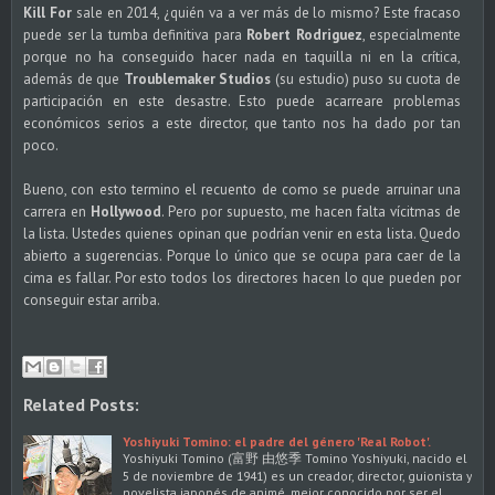
Kill For
sale en 2014, ¿quién va a ver más de lo mismo? Este fracaso
puede ser la tumba definitiva para
Robert Rodriguez
, especialmente
porque no ha conseguido hacer nada en taquilla ni en la crítica,
además de que
Troublemaker Studios
(su estudio) puso su cuota de
participación en este desastre. Esto puede acarreare problemas
económicos serios a este director, que tanto nos ha dado por tan
poco.
Bueno, con esto termino el recuento de como se puede arruinar una
carrera en
Hollywood
. Pero por supuesto, me hacen falta vícitmas de
la lista. Ustedes quienes opinan que podrían venir en esta lista. Quedo
abierto a sugerencias. Porque lo único que se ocupa para caer de la
cima es fallar. Por esto todos los directores hacen lo que pueden por
conseguir estar arriba.
Related Posts:
Yoshiyuki Tomino: el padre del género 'Real Robot'.
Yoshiyuki Tomino (富野 由悠季 Tomino Yoshiyuki, nacido el
5 de noviembre de 1941) es un creador, director, guionista y
novelista japonés de animé, mejor conocido por ser el