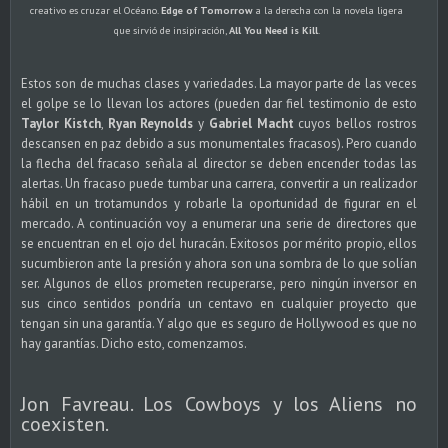
creativo es cruzar el Océano.
Edge of Tomorrow
a la derecha con la novela ligera
que sirvió de insipiración,
All You Need is Kill
.
Estos son de muchas clases y variedades. La mayor parte de las veces
el golpe se lo llevan los actores (pueden dar fiel testimonio de esto
Taylor Kistch
,
Ryan Reynolds
y
Gabriel Macht
cuyos bellos rostros
descansen en paz debido a sus monumentales fracasos). Pero cuando
la flecha del fracaso señala al director se deben encender todas las
alertas. Un fracaso puede tumbar una carrera, convertir a un realizador
hábil en un trotamundos y robarle la oportunidad de figurar en el
mercado. A continuación voy a enumerar una serie de directores que
se encuentran en el ojo del huracán. Exitosos por mérito propio, ellos
sucumbieron ante la presión y ahora son una sombra de lo que solían
ser. Algunos de ellos prometen recuperarse, pero ningún inversor en
sus cinco sentidos pondría un centavo en cualquier proyecto que
tengan sin una garantía. Y algo que es seguro de Hollywood es que no
hay garantías. Dicho esto, comenzamos.
Jon Favreau. Los Cowboys y los Aliens no
coexisten.