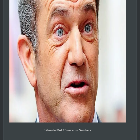
Cálmate
Mel
. Cómete un
Snickers
.