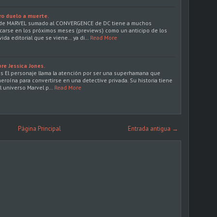
o duelo a muerte.
 de MARVEL sumado al CONVERGENCE de DC tiene a muchos
carse en los próximos meses (previews) como un anticipo de los
ida editorial que se viene… ya di…
Read More
re Jessica Jones.
s El personaje llama la atención por ser una superhamana que
eroína para convertirse en una detective privada. Su historia tiene
 universo Marvel p…
Read More
Página Principal
Entrada antigua →