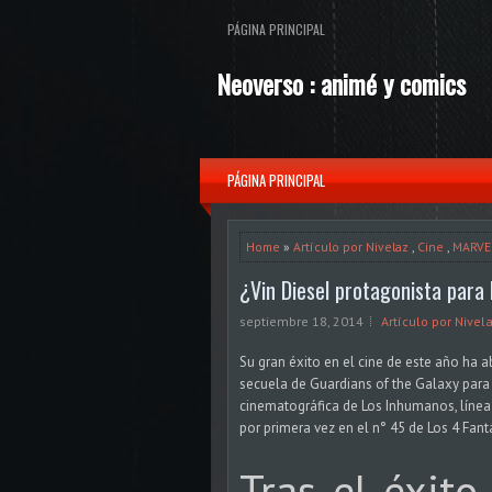
PÁGINA PRINCIPAL
Neoverso : animé y comics
PÁGINA PRINCIPAL
Home
»
Artículo por Nivelaz
,
Cine
,
MARVE
¿Vin Diesel protagonista par
septiembre 18, 2014
Artículo por Nivel
Su gran éxito en el cine de este año ha a
secuela de Guardians of the Galaxy para 
cinematográfica de Los Inhumanos, línea 
por primera vez en el n° 45 de Los 4 Fant
Tras el éxit