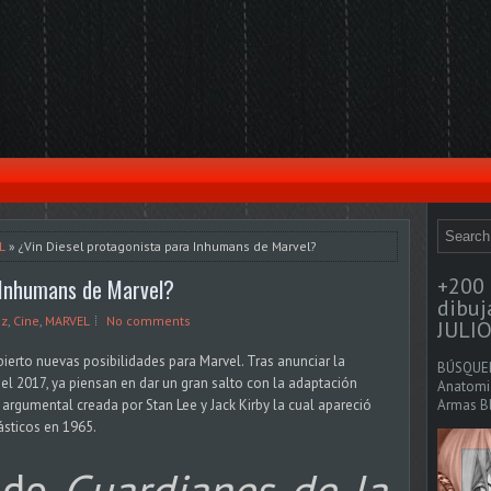
L
» ¿Vin Diesel protagonista para Inhumans de Marvel?
+200 
a Inhumans de Marvel?
dibu
az
,
Cine
,
MARVEL
No comments
JULIO
bierto nuevas posibilidades para Marvel. Tras anunciar la
BÚSQUED
el 2017, ya piensan en dar un gran salto con la adaptación
Anatomia
argumental creada por Stan Lee y Jack Kirby la cual apareció
Armas Bl
ásticos en 1965.
o de
Guardianes de la