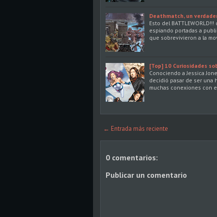
Deathmatch, un verdader
Esto del BATTLEWORLD!!!
espiando portadas a publi
que sobrevivieron a la mov
[Top] 10 Curiosidades sob
Conociendo a Jessica Jone
decidió pasar de ser una h
muchas conexiones con el
← Entrada más reciente
0 comentarios:
Publicar un comentario