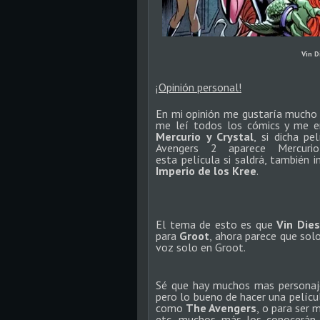
Vin D
¡Opinión personal!
En mi opinión me gustaría mucho q
me leí todos los cómics y me e
Mercurio y Crystal
, si dicha p
Avengers 2
aparece Mercuri
esta película si saldrá, también 
Imperio de los Kree
.
El tema de esto es que
Vin Die
para
Groot
, ahora parece que sol
voz solo en Groot.
Sé que hay muchos mas persona
pero lo bueno de hacer una pelícu
como
The Avengers
, o para ser
etc, muchos más los conocerán 