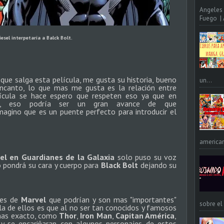
Angeles 
Fuego | A
iesel interpetaría a Balck Bolt.
ue salga esta película, me gusta su historia, bueno
un...
ncanto, lo que mas me gusta es la relación entre
elícula se hace espero que respeten eso ya que en
o, eso podría ser un gran avance de que
imagino que es un puente perfecto para introducir el
american
sel en Guardianes de la Galaxia
solo puso su voz
o pondrá su cara y cuerpo para
Black Bolt
dejando su
jes de
Marvel
que podrían y son mas "importantes"
sobre el
la de ellos es que al no ser tan conocidos y famosos
 mas exacto, como
Thor
,
Iron Man
,
Capitan América
,
y se encariñaran con algunos personajes de estos