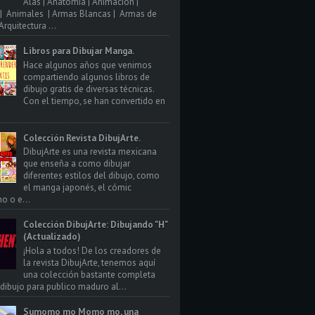
Alas | Anatomia | Animacion |
| Animales | Armas Blancas | Armas de
rquitectura ...
Libros para Dibujar Manga.
Hace algunos años que venimos
compartiendo algunos libros de
dibujo gratis de diversas técnicas.
Con el tiempo, se han convertido en
Colección Revista DibujArte.
DibujArte es una revista mexicana
que enseña a como dibujar
diferentes estilos del dibujo, como
el manga japonés, el cómic
o o e...
Colección DibujArte: Dibujando "H"
(Actualizado)
¡Hola a todos! De los creadores de
la revista DibujArte, tenemos aquí
una colección bastante completa
 dibujo para publico maduro al...
Sumomo mo Momo mo, una