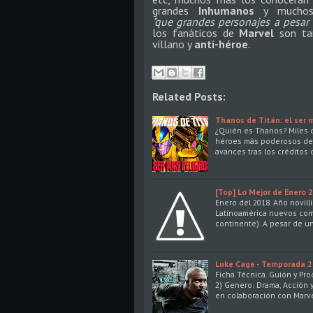
grandes
Inhumanos
y muchos
"que grandes personajes a pesar
los fanáticos de
Marvel
son tan
villano y
anti-héroe
.
Related Posts:
Thanos de Titán: el ser 
¿Quién es Thanos? Miles d
héroes más poderosos de l
avances tras los créditos 
[Top] Lo Mejor de Enero 
Enero del 2018. Año novill
Latinoamérica nuevos comi
continente). A pesar de u
Luke Cage - Temporada 2 
Ficha Técnica. Guión y Pro
2) Genero: Drama, Acción 
en colaboración con Marv