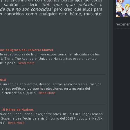
 saldrán a decir
"ohh que gran película"
o
 de que no son conocidos"
pero creo que ellos para
 conocidos como cualquier otro héroe, mutante,
recomend
más peligroso del universo Marvel.
e espectadores de la primera exposición cinematográfica de los
a Tierra, The Avengers (Universo Marvel), tras esperar por los
de la pelíc…
Read More
2018
is, un año de encuentros, desencuentros, reinicios y en el caso de
enzos políticos (porque hay elecciones en la mayoría del
n diciembre flojo (que n…
Read More
: El Héroe de Harlem.
ducción: Cheo Hodari Coker, entre otros. Título: Luke Cage (season
y Superheroes Fecha de emisión: Junio del 2018 Productora: Netflix
el C…
Read More