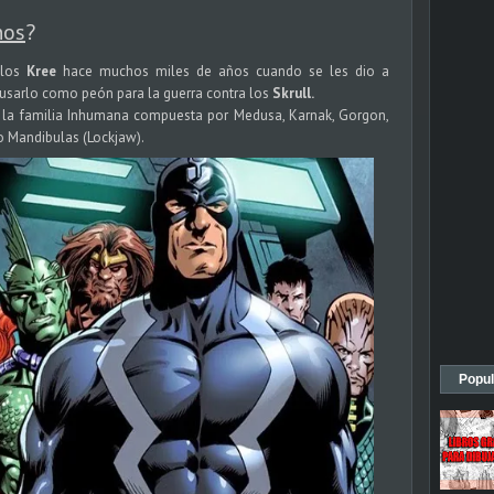
nos
?
 los
Kree
hace muchos miles de años cuando se les dio a
usarlo como peón para la guerra contra los
Skrull.
e la familia Inhumana compuesta por Medusa, Karnak, Gorgon,
ro Mandibulas (Lockjaw).
Popul