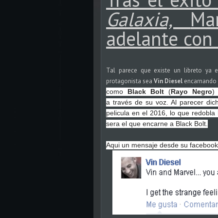
Galaxia,
Ma
adelante con
Tal parece que existe un libreto ya e
protagonista sea
Vin Diesel
encarnando 
como
Black Bolt
(
Rayo Negro
)
a través de su voz. Al parecer di
pelicula en el 2016, lo que redobl
sera el que encarne a Black Bolt.
Aqui un mensaje desde su faceboo