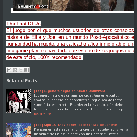
The Last Of Us
El juego por el que muchos usuarios de otras consolas 
historia de Ellie y Joel en un mundo Posd-Apocaliptico en
humanidad ha muerto, una calidad gráfica inmejorable, una 
fino game play, no hay duda que es uno de los juegos mejor 
de este oficio, 100% recomendado.
Related Posts:
[Top] El género negro en Kindle Unlimited.
El género negro es un amante cruel Para un escritor,
abordar el género de detectives aunque sea de forma
superficial es un reto. Establecer la investigación debe
funcionar tanto en la mente del lector como la de los per…
Read More
[Top] Kijin 10! Diez series "excéntricas" del anime
Piensen en este escenario. Encienden el televisor y ven a
un anime de un estudiante con un uniforme. Entre su