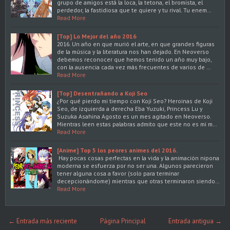
grupo de amigos está la loca, la tetona, el bromista, el
perdedor, la fastidiosa que te quiere y tu rival. Tu enem…
Read More
[Top] Lo Mejor del año 2016
2016. Un año en que murió el arte, en que grandes figuras
de la música y la literatura nos han dejado. En Neoverso
debemos reconocer que hemos tenido un año muy bajo,
con la ausencia cada vez más frecuentes de varios de …
Read More
[Top] Desentrañando a Koji Seo
¿Por qué pierdo mi tiempo con Koji Seo? Heroinas de Koji
Seo, de izquierda a derecha Eba Yuzuki, Princess Lu y
Suzuka Asahina Agosto es un mes agitado en Neoverso.
Mientras leen estas palabras admito que este no es mi m…
Read More
[Anime] Top 5 los peores animes del 2016.
Hay pocas cosas perfectas en la vida y la animación nipona
moderna se esfuerza por no ser una. Algunos parecieron
tener alguna cosa a favor (solo para terminar
decepcionándome) mientras que otras terminaron siendo…
Read More
← Entrada más reciente
Página Principal
Entrada antigua →