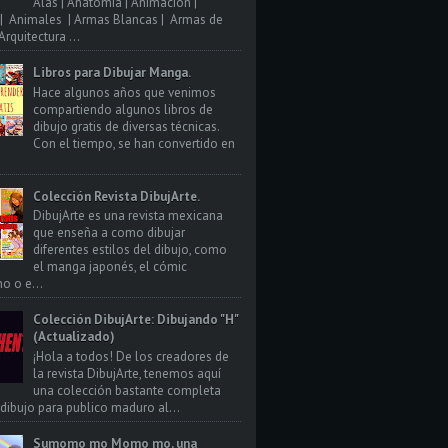
Alas | Anatomia | Animacion |
| Animales | Armas Blancas | Armas de
rquitectura ...
Libros para Dibujar Manga.
Hace algunos años que venimos
compartiendo algunos libros de
dibujo gratis de diversas técnicas.
Con el tiempo, se han convertido en
Colección Revista DibujArte.
DibujArte es una revista mexicana
que enseña a como dibujar
diferentes estilos del dibujo, como
el manga japonés, el cómic
o o e...
Colección DibujArte: Dibujando "H"
(Actualizado)
¡Hola a todos! De los creadores de
la revista DibujArte, tenemos aquí
una colección bastante completa
 dibujo para publico maduro al...
Sumomo mo Momo mo, una