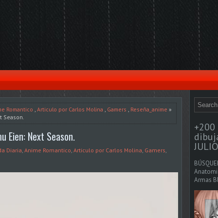
me Romantico
,
Articulo por Carlos Molina
,
Gamers
,
Reseña_anime
»
t Season.
+200 
u Eien: Next Season.
dibu
JULIO
a Diaria
,
Anime Romantico
,
Articulo por Carlos Molina
,
Gamers
,
BÚSQUED
Anatomia
Armas Bl