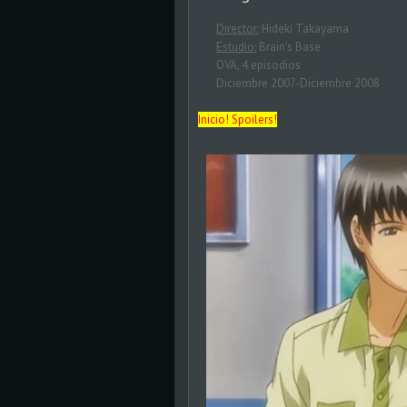
Director:
Hideki Takayama
Estudio:
Brain's Base
OVA, 4 episodios
Diciembre 2007-Diciembre 2008
Inicio! Spoilers!