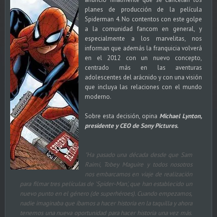
planes de producción de la película
Spiderman 4. No contentos con este golpe
a la comunidad fancom en general, y
especialmente a los marvelitas, nos
informan que además la franquicia volverá
en el 2012 con un nuevo concepto,
centrado más en las aventuras
adolescentes del arácnido y con una visión
que incluya las relaciones con el mundo
moderno.
Sobre esta decisión, opina
Michael Lynton,
presidente y CEO de Sony Pictures.
"Ha pasado una década desde que Sam
Raimi, Tobey Maguire y todos nosotros
nos embarcamos en viaje de realización
para filmar tres películas de 'Spider-Man', que han establecido un
nuevo punto en el género (de superhéroes). Cuando empezamos,
nadie imaginaba que íbamos a hacer historia en la taquilla y ahora
tenemos una nueva oportunidad para hacer historia una vez más.