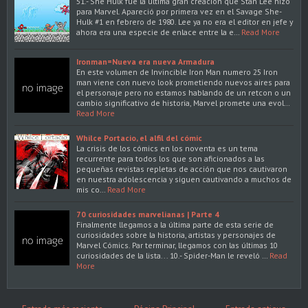
51.- She Hulk fue la última gran creación que Stan Lee hizo
para Marvel. Apareció por primera vez en el Savage She-
Hulk #1 en febrero de 1980. Lee ya no era el editor en jefe y
ahora era una especie de enlace entre la e…
Read More
Ironman=Nueva era nueva Armadura
En este volumen de Invincible Iron Man numero 25 Iron
man viene con nuevo look prometiendo nuevos aires para
el personaje pero no estamos hablando de un retcon o un
cambio significativo de historia, Marvel promete una evol…
Read More
Whilce Portacio, el alfil del cómic
La crisis de los cómics en los noventa es un tema
recurrente para todos los que son aficionados a las
pequeñas revistas repletas de acción que nos cautivaron
en nuestra adolescencia y siguen cautivando a muchos de
mis co…
Read More
70 curiosidades marvelianas | Parte 4
Finalmente llegamos a la última parte de esta serie de
curiosidades sobre la historia, artistas y personajes de
Marvel Cómics. Par terminar, llegamos con las últimas 10
curiosidades de la lista... 10.- Spider-Man le reveló …
Read
More