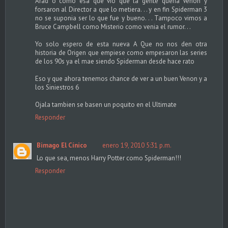
Arad o como esa que vio que la gente queria Venon y
forsaron al Director a que lo metiera. . . y en fin Spiderman 3
no se suponia ser lo que fue y bueno. . . Tampoco vimos a
Bruce Campbell como Misterio como venia el rumor. . .
Yo solo espero de esta nueva A Que no nos den otra
historia de Origen que empiese como empesaron las series
de los 90s ya el mae siendo Spiderman desde hace rato
Eso y que ahora tenemos chance de ver a un buen Venon y a
los Siniestros 6
Ojala tambien se basen un poquito en el Ultimate
Responder
Bimago El Cínico
enero 19, 2010 5:31 p.m.
Lo que sea, menos Harry Potter como Spiderman!!!
Responder