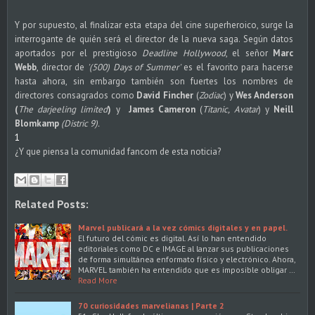
Y por supuesto, al finalizar esta etapa del cine superheroico, surge la
interrogante de quién será el director de la nueva saga. Según datos
aportados por el prestigioso
Deadline Hollywood
, el señor
Marc
Webb
, director de
'(500) Days of Summer'
es el favorito para hacerse
hasta ahora, sin embargo también son fuertes los nombres de
directores consagrados como
David Fincher
(
Zodiac
) y
Wes Anderson
(
The darjeeling limited
)
y
James Cameron
(
Titanic, Avatar
) y
Neill
Blomkamp
(Distric 9).
1
¿Y que piensa la comunidad fancom de esta noticia?
Related Posts:
Marvel publicará a la vez cómics digitales y en papel.
El futuro del cómic es digital. Así lo han entendido
editoriales como DC e IMAGE al lanzar sus publicaciones
de forma simultánea enformato físico y electrónico. Ahora,
MARVEL también ha entendido que es imposible obligar …
Read More
70 curiosidades marvelianas | Parte 2