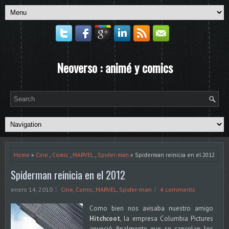
Neoverso : animé y comics
Home
»
Cine
,
Comic
,
MARVEL
,
Spider-man
» Spiderman reinicia en el 2012
Spiderman reinicia en el 2012
enero 14, 2010
Cine
,
Comic
,
MARVEL
,
Spider-man
4 comments
Como bien nos avisaba nuestro amigo
Hitchcoot
, la empresa Columbia Pictures
anunció finalmente que se cancelan los