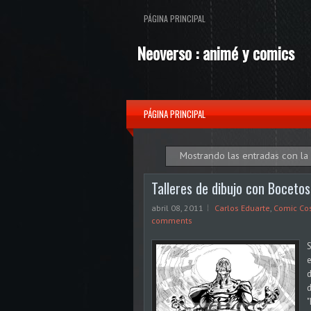
PÁGINA PRINCIPAL
Neoverso : animé y comics
PÁGINA PRINCIPAL
Mostrando las entradas con la
Talleres de dibujo con Boceto
abril 08, 2011
Carlos Eduarte
,
Comic Cos
comments
S
e
d
d
"