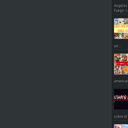
Angeles 
Fuego | A
un...
american
sobre el