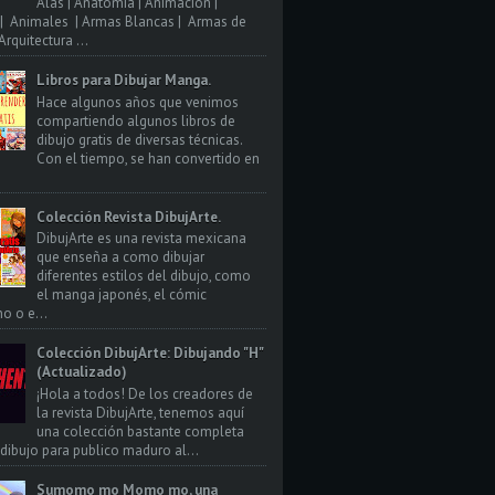
Alas | Anatomia | Animacion |
| Animales | Armas Blancas | Armas de
rquitectura ...
Libros para Dibujar Manga.
Hace algunos años que venimos
compartiendo algunos libros de
dibujo gratis de diversas técnicas.
Con el tiempo, se han convertido en
Colección Revista DibujArte.
DibujArte es una revista mexicana
que enseña a como dibujar
diferentes estilos del dibujo, como
el manga japonés, el cómic
o o e...
Colección DibujArte: Dibujando "H"
(Actualizado)
¡Hola a todos! De los creadores de
la revista DibujArte, tenemos aquí
una colección bastante completa
 dibujo para publico maduro al...
Sumomo mo Momo mo, una