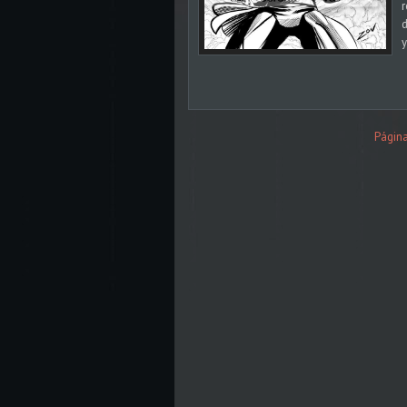
r
d
y
Página