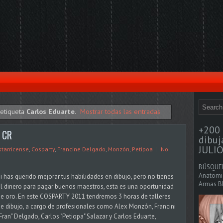
 etiqueta
Carlos Eduarte
.
Mostrar todas las entradas
+200 
s CR
dibu
JULIO
tarricense
,
Cosparty
,
Francine Delgado
,
Monzón
,
Petipoa
No
BÚSQUED
Anatomia
i has querido mejorar tus habilidades en dibujo, pero no tienes
Armas Bl
l dinero para pagar buenos maestros, esta es una oportunidad
e oro. En este COSPARTY 2011 tendremos 3 horas de talleres
e dibujo, a cargo de profesionales como Alex Monzón, Francini
Fran" Delgado, Carlos "Petiopa" Salazar y Carlos Eduarte,