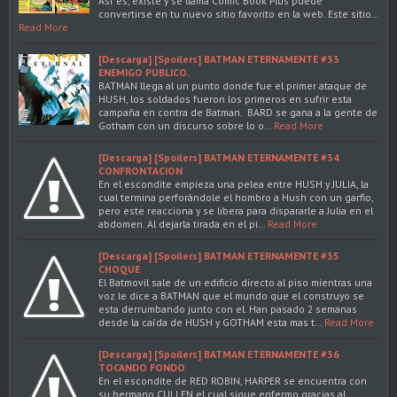
Así es, existe y se llama Comic Book Plus puede
convertirse en tu nuevo sitio favorito en la web. Este sitio…
Read More
[Descarga] [Spoilers] BATMAN ETERNAMENTE #33
ENEMIGO PUBLICO.
BATMAN llega al un punto donde fue el primer ataque de
HUSH, los soldados fueron los primeros en sufrir esta
campaña en contra de Batman. BARD se gana a la gente de
Gotham con un discurso sobre lo o…
Read More
[Descarga] [Spoilers] BATMAN ETERNAMENTE #34
CONFRONTACION
En el escondite empieza una pelea entre HUSH y JULIA, la
cual termina perforándole el hombro a Hush con un garfio,
pero este reacciona y se libera para dispararle a Julia en el
abdomen. Al dejarla tirada en el pi…
Read More
[Descarga] [Spoilers] BATMAN ETERNAMENTE #35
CHOQUE
El Batmovil sale de un edificio directo al piso mientras una
voz le dice a BATMAN que el mundo que el construyo se
esta derrumbando junto con el. Han pasado 2 semanas
desde la caída de HUSH y GOTHAM esta mas t…
Read More
[Descarga] [Spoilers] BATMAN ETERNAMENTE #36
TOCANDO FONDO
En el escondite de RED ROBIN, HARPER se encuentra con
su hermano CULLEN el cual sigue enfermo gracias al