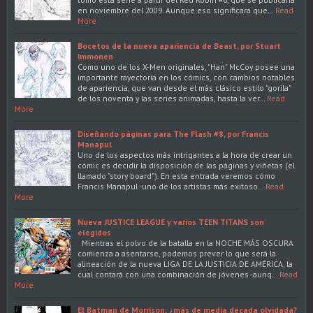
en noviembre del 2009. Aunque eso significara que…
Read
More
Bocetos de la nueva apariencia de Beast, por Stuart
Immonen
Como uno de los X-Men originales, "Han" McCoy posee una
importante rayectoria en los cómics, con cambios notables
de apariencia, que van desde el más clásico estilo "gorila"
de los noventa y las series animadas, hasta la ver…
Read
More
Diseñando páginas para The Flash #8, por Francis
Manapul
Uno de los aspectos más intrigantes a la hora de crear un
cómic es decidir la disposición de las páginas y viñetas (el
llamado "story board"). En esta entrada veremos cómo
Francis Manapul -uno de los artistas más exitoso…
Read
More
Nueva JUSTICE LEAGUE y varios TEEN TITANS son
elegidos
Mientras el polvo de la batalla en la NOCHE MÁS OSCURA
comienza a asentarse, podemos prever lo que será la
alineación de la nueva LIGA DE LA JUSTICIA DE AMÉRICA, la
cual contará con una combinación de jóvenes -aunq…
Read
More
El Batman de Morrison: ¿más de media década olvidada?