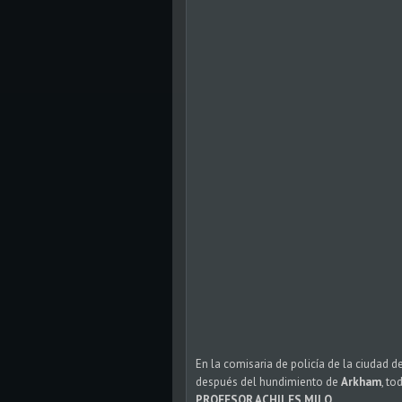
En la comisaria de policía de la ciudad d
después del hundimiento de
Arkham
, t
PROFESOR ACHILES MILO
.