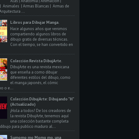
Alas | Anatomia | Animacion |
| Animales | Armas Blancas | Armas de
rquitectura ...
Libros para Dibujar Manga.
Hace algunos años que venimos
compartiendo algunos libros de
dibujo gratis de diversas técnicas.
Con el tiempo, se han convertido en
Colección Revista DibujArte.
DibujArte es una revista mexicana
que enseña a como dibujar
diferentes estilos del dibujo, como
el manga japonés, el cómic
o o e...
Colección DibujArte: Dibujando "H"
(Actualizado)
¡Hola a todos! De los creadores de
la revista DibujArte, tenemos aquí
una colección bastante completa
 dibujo para publico maduro al...
Sumomo mo Momo mo, una