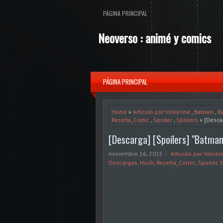
PÁGINA PRINCIPAL
Neoverso : animé y comics
PÁGINA PRINCIPAL
Home
»
Articulo por Volverine
,
Batman
,
B
Reseña_Comic
,
Spoiler
,
Spoilers
» [Desca
[Descarga] [Spoilers] "Batma
noviembre 16, 2015
Articulo por Volver
Descargas
,
Hush
,
Reseña_Comic
,
Spoiler
,
S