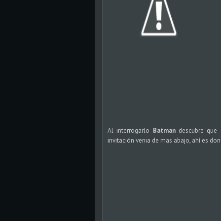
Al interrogarlo
Batman
descubre que
invitación venia de mas abajo, ahí es do