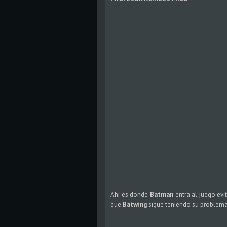
Ahí es donde
Batman
entra al juego evi
que
Batwing
sigue teniendo su problema