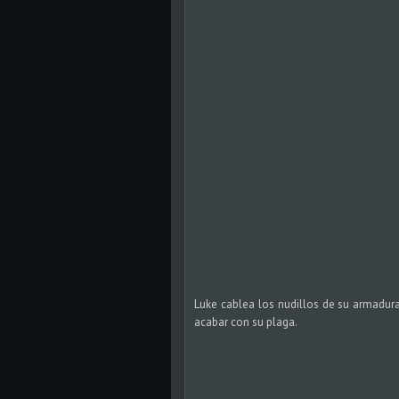
Luke cablea los nudillos de su armadur
acabar con su plaga.