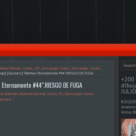
atman Eternal
,
Comic
,
DC
,
Descargar Cómic
,
Descargas
,
Hush
,
rga] [Spoilers] "Batman Eternamente #44".RIESGO DE FUGA
+200 
n Eternamente #44".RIESGO DE FUGA
dibu
JULIO
ine
,
Batman
,
Batman Eternal
,
Comic
,
DC
,
Descargar Cómic
,
poilers
BÚSQUED
Anatomia
Armas Bl