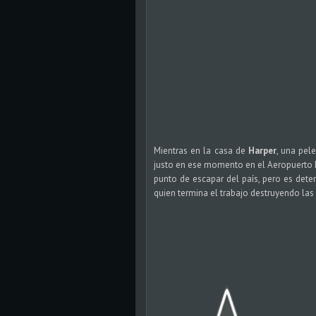
Mientras en la casa de
Harper
, una pel
justo en ese momento en el Aeropuerto 
punto de escapar del país, pero es dete
quien termina el trabajo destruyendo la