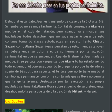
Debido al escándalo,
Jouji
es transferido de clase de la 3-D a la 3-B.
Sin embargo no se rinde fácilmente. Con tal de conseguir a
Akane
se
inscribe en el club de natación, pero cuando va a mostrar sus
habilidades todos descubren que no sabe nadar. A pesar de esto
continúa tomando clases autodidactas en secreto. Tanto
Chizuru
Sazaki
como
Akane Suzumiya
se percatan de esto, mientras la joven
se debate entre su dolor y el de su hermana por la situación
sentimental en que se encuentran. Cuando finalmente
Jouji
nada 25
metros, él se percata con vergüenza que
Akane
lo ha estado viendo
todo el tiempo. Al conversar, cuando le pregunta porque ha dejado su
sueño de béisbol para seguirla, él le dice que no le tiene miedo al
cambio, que permanecer conforme con la vida que se lleva no permite
que la gente avance. Destrozada por la revelación y su propia
inutilidad sentimental,
Akane
llora sobre el pecho de su pretendiente,
desahogando la pena que le dejo la traición de
Mitsuki
y
Haruki
.
Ojo! Spoilers!
Conforme se acerca el