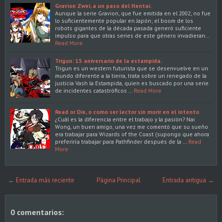
Gravion Zwei, a un paso del Hentai.
Aunque la serie Gravion, que fue emitida en el 2002, no fue
lo suficientemente popular en Japón; el boom de los
robots gigantes de la década pasada generó suficiente
impulso para que otras series de este género invadieran…
Read More
Trigun: 15 aniversario de la estampida.
Trigun es un western futurista que se desenvuelve en un
mundo diferente a la tierra, trata sobre un renegado de la
justicia Vash la Estampida, quien es buscado por una serie
de incidentes catastróficos …
Read More
Read or Die, o como ser lector sin morir en el intento
¿Cuál es la diferencia entre el trabajo y la pasión? Nai
Wong, un buen amigo, una vez me comentó que su sueño
era trabajar para Wizards of the Coast (supongo que ahora
preferiría trabajar para Pathfinder después de la …
Read
More
← Entrada más reciente
Página Principal
Entrada antigua →
0 comentarios: