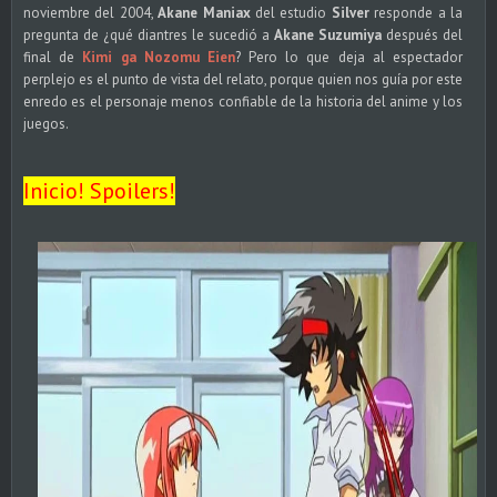
noviembre del 2004,
Akane Maniax
del estudio
Silver
responde a la
pregunta de ¿qué diantres le sucedió a
Akane Suzumiya
después del
final de
Kimi ga Nozomu Eien
? Pero lo que deja al espectador
perplejo es el punto de vista del relato, porque quien nos guía por este
enredo es el personaje menos confiable de la historia del anime y los
juegos.
Inicio! Spoilers!