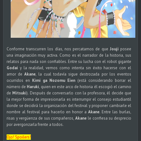
Conforme transcurren los días, nos percatamos de que
Jouji
posee
una imaginación muy activa. Como es el narrador de la historia, sus
relatos para nada son confiables. Entre su lucha con el robot gigante
Godai
y la realidad, vemos como intenta sin éxito hacerse con el
amor de
Akane
, la cual todavía sigue destrozada por los eventos
ocurridos en
Kimi ga Nozomu Eien
(está considerando borrar el
número de
Haruki
, quien en este arco de historia él escogió el camino
de
Mitsuki
). Después de conversarlo con la profesora, él decide que
la mejor forma de impresionarla es interrumpir el consejo estudiantil
donde se decidirá la organización del festival y proponer cambiarle el
nombre al festival para hacerlo en honor a
Akane
. Entre las burlas,
risas y vergüenza de sus compañeros,
Akane
le confiesa su desprecio
por avergonzarla frente a todos.
Ojo! Spoilers!