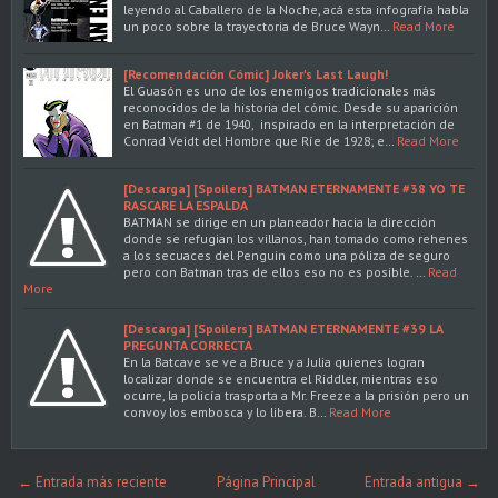
leyendo al Caballero de la Noche, acá esta infografía habla
un poco sobre la trayectoria de Bruce Wayn…
Read More
[Recomendación Cómic] Joker's Last Laugh!
El Guasón es uno de los enemigos tradicionales más
reconocidos de la historia del cómic. Desde su aparición
en Batman #1 de 1940, inspirado en la interpretación de
Conrad Veidt del Hombre que Ríe de 1928; e…
Read More
[Descarga] [Spoilers] BATMAN ETERNAMENTE #38 YO TE
RASCARE LA ESPALDA
BATMAN se dirige en un planeador hacia la dirección
donde se refugian los villanos, han tomado como rehenes
a los secuaces del Penguin como una póliza de seguro
pero con Batman tras de ellos eso no es posible. …
Read
More
[Descarga] [Spoilers] BATMAN ETERNAMENTE #39 LA
PREGUNTA CORRECTA
En la Batcave se ve a Bruce y a Julia quienes logran
localizar donde se encuentra el Riddler, mientras eso
ocurre, la policía trasporta a Mr. Freeze a la prisión pero un
convoy los embosca y lo libera. B…
Read More
← Entrada más reciente
Página Principal
Entrada antigua →