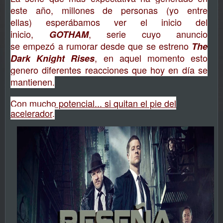
este año, millones de personas (yo entre
ellas) esperábamos ver el inicio del
inicio,
, serie cuyo anuncio
GOTHAM
se empezó a rumorar desde que se estreno
The
, en aquel momento esto
Dark Knight Rises
genero diferentes reacciones que hoy en día se
mantienen.
Con mucho potencial... si quitan el pie del
acelerador
.