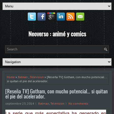
Neoverso : animé y comics
Home
»
Batman
,
Television
» [Reseña TV] Gotham, con mucho potencial...
si quitan el pie del acelerador.
[Reseña TV] Gotham, con mucho potencial... si quitan
el pie del acelerador.
septiembre 23, 2014
Batman
,
Television
No comments
La serie que más expectativa ha generado en