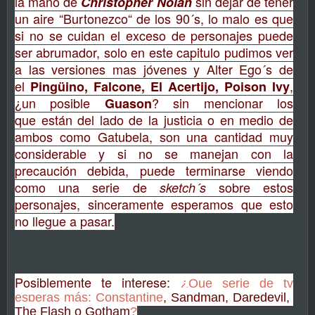
la mano de
sin dejar de tener
Christopher Nolan
un aire “Burtonezco“ de los 90´s, lo malo es que
si no se cuidan el exceso de personajes puede
ser abrumador, solo en este capitulo pudimos ver
a las versiones mas jóvenes y Alter Ego´s de
el
,
Pingüino, Falcone, El Acertijo, Poison Ivy
¿un posible
? sin mencionar los
Guason
que están del lado de la justicia o en medio de
ambos como
Gatubela, son una cantidad muy
considerable y si no se manejan con la
precaución debida, puede terminarse viendo
como una se
rie de
sobre estos
sketch´s
p
ersonajes, sinceramente esperamos que esto
no llegue a pasar.
Posiblemente te interese:
¿Que serie de tv
esperas más: Constantine
, Sandman, Daredevil,
The Flash o Gotham
?