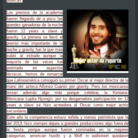
públicas.
Los premios de la academia
fueron llegando de a poco las
grandes ganadoras de la noche
fueron 12 years a slave y
gravity. La primera se llevó el
premio más importante de la
noche y gravity fue la que más
subió al estrado aunque la
mayoría de las veces fue
premiada en aspectos
técnicos, hemos de remarcar
que Latinoamérica consiguió su primer Oscar al mejor director de la
mano del azteca Alfonso Cuarón por gravity. Pero los mexicanos
tenían además algo más porque celebrar, la Keniana-
Mexicana
Lupita Nyong'o, por su desgarradora participación en
12
years a slave se hizo acreedora al Oscar como mejor actriz
secundaria.
Este año la competencia estuvo reñida y menos patriotista que la
del 2013, hizo siempre dejara a grandes producciones algo fuera de
la fiesta, porque aunque fueron nominadas en la mejores
categorías, american hustle y a Wolf in wallstreet quedaron