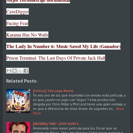
CaveDigger
Facing Fear
Karama Has No Walls
The Lady In Number 6: Music Saved My Life (Ganador)
Prison Terminal: The Last Days Of Private Jack Hall
Related Posts:
[Crítica] The Lego Movie
Yo era uno de los que esperaba con ansias esta película, y
es que ¿quien no jugo con "legos"? esta producción
dirigida por Chris Miller y Phil Lord tiene una gran ventaja, y
es que a diferencia de otras lineas de juguetes es…
Read
More
[RESEÑA] "HER": LOVE HURTS…
Nominada como mejor película para los Oscar que se
vienen en Marzo, “Her” del director Spike Jonze explora a