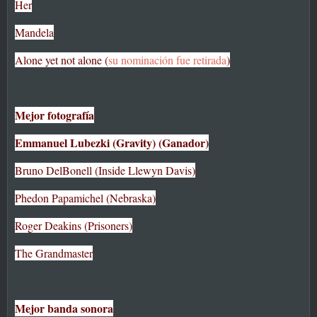
Her
Mandela
Alone yet not alone (
su nominación fue retirada
)
Mejor fotografía
Emmanuel Lubezki (Gravity) (Ganador)
Bruno DelBonell (Inside Llewyn Davis)
Phedon Papamichel (Nebraska)
Roger Deakins (Prisoners)
The Grandmaster
Mejor banda sonora