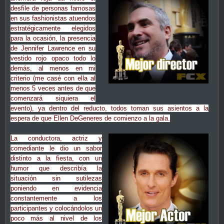
desfile de personas famosas
en sus fashionistas atuendos
estratégicamente elegidos
para la ocasión, la presencia
de Jennifer Lawrence en su
vestido rojo opaco todo lo
demás, al menos en mi
criterio (me casé con ella al
menos 5 veces antes de que
comenzará siquiera el
evento), ya dentro del reducto, todos toman sus asientos a la
espera de que Ellen DeGeneres de comienzo a la gala.
La conductora, actriz y
comediante le dio un sabor
distinto a la fiesta, con un
humor que describía la
situación sin sutilezas
poniendo en evidencia
constantemente a los
participantes y colocándolos un
poco más al nivel de los