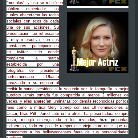
“mortales”, y eso se reflejó en
público espectador, los
cuales abarrotaron las redes
sociales con ecos de cada
una de sus acciones. Su
presentación fue refrescante
y muy interactiva, con sus
constantes participaciones
en twitter, sitio donde
rompieron la marca
establecida por una
fotografía del presidente
norteamericano Obama
abrazando a su esposa al
recibir la banda presidencial la segunda vez, la fotografía la mejor
autofoto jamás tomada fue compartida al menos 2 millones de
veces, y ellas aparecían luminarias por demás reconocidas por los
fans como la mítica Meryl Streep con sus 18 nominaciones al
Oscar, Brad Pitt, Jared Leto entre otros. La presentadora compro
pizza, recogió dinero,
saludo a los invitados, hizo preguntas
indiscretas, todo en pos de romper ese viejo muro en el que no
conocemos a los hollywoodenses fuera de sus personalidades