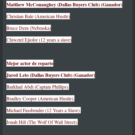
Matthew McConaughey (Dallas Buyers Club) (Ganador)
Christian Bale (American Hustle)
Bruce Dern (Nebraska)
Chiwetel Ejiofor (12 years a slave)
Mejor actor de reparto
Jared Leto (Dallas Buyers Club) (Ganador)
Barkhad Abdi (Captain Phillips).
Bradley Cooper (American Hustle).
Michael Fassbender (12 Years a Slave).
Jonah Hill (The Wolf Of Wall Street).