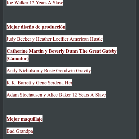
Joe Walker 12 Years A Slave
Mejor diseño de producción
Judy Becker y Heather Loeffler American Hustle
Catherine Martin y Beverly Dunn The Great Gatsby
(Ganador)
Andy Nicholson y Rosie Goodwin Gravity
K.K. Barrett y Gene Serdena Her
Adam Stochausen y Alice Baker 12 Years A Slave
Mejor maquillaje
Bad Grandpa