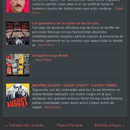
corazón partido como amar a un ser artificial hasta el
tuétano y bueno las limitaciones que esto conlleva. …
Read
More
Los ganadores en la noche de los Oscars.
Con algo de lluvia en alfombra roja da inicio el desfile de
personas famosas en sus fashionistas atuendos
estratégicamente elegidos para la ocasión, la presencia de
Jennifer Lawrence en su vestido rojo opaco todo lo demás,
al…
Read More
Infografía Lego Movie
…
Read More
[RESEÑA] "AUGUST: OSAGE COUNTY": A LOVELY FAMILY …
Siguiendo con las nominadas para los Oscar, tenemos un
drama familiar matizado con humor negro en la que
destacan dos grandes actrices Meryl Streep y Julia Roberts,
ambas nominadas como mejor actriz y mejor actriz de
repart…
Read More
← Entrada más reciente
Página Principal
Entrada antigua →