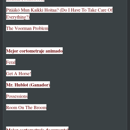
Pitääkö Mun Kaikki Hoitaa? (Do I Have To Take Care Of
Everything?)
The Voorman Problem
Mejor cortometraje animado
Feral
Get A Horse!
Mr. Hublot (Ganador)
Possessions
Room On The Broom
Mejor cortometraje documental