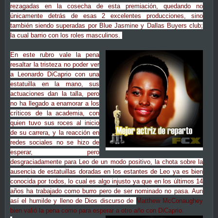
rezagadas en la cosecha de esta premiación, quedando no
únicamente detrás de esas 2 excelentes producciones, sino
también siendo superadas por Blue Jasmine y Dallas Buyers club;
la cual barrio con los roles masculinos.
En este rubro vale la pena
resaltar la tristeza no poder ver
a Leonardo DiCaprio con una
estatuilla en la mano, sus
actuaciones dan la talla, pero
no ha llegado a enamorar a los
críticos de la academia, con
quien tuvo sus roces al inicio
de su carrera, y la reacción en
redes sociales no se hizo de
esperar, pero
desgraciadamente para Leo de un modo positivo, la chota sobre la
ausencia de estatuillas doradas en los estantes de Leo ya es bien
conocida por todos, lo cual es algo injusto ya que en los últimos 14
años ha trabajado como burro pero de ser nominado no pasa. Aun
así el humilde y lleno de Dios discurso de
Matthew McConaughey
bien valió la pena como para esperar a otro año con DiCaprio.