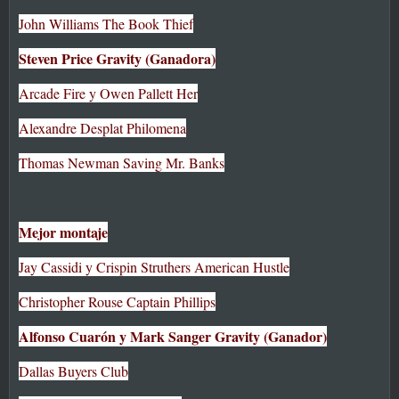
John Williams The Book Thief
Steven Price Gravity (Ganadora)
Arcade Fire y Owen Pallett Her
Alexandre Desplat Philomena
Thomas Newman Saving Mr. Banks
Mejor montaje
Jay Cassidi y Crispin Struthers American Hustle
Christopher Rouse Captain Phillips
Alfonso Cuarón y Mark Sanger Gravity (Ganador)
Dallas Buyers Club