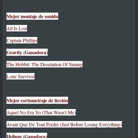
Mejor montaje de sonido
All Is Lost
Captain Phillips
Gravity (Ganadora)
The Hobbit: The Desolation Of Smaug
Lone Survivor
Mejor cortometraje de ficción
Aquel No Era Yo (That Wasn't Me)
Avant Que De Tout Perdre (Just Before Losing Everything)
Helium (Ganadora)