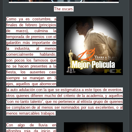
The oscars.
Como ya es costumbre, a
finales de febrero (principios
de marzo), culmina la
temporada de premios con el
galardón más importante de
la industria, al menos
comercialmente hablando,
son pocos los famosos que
no se hacen presentes a la
fiesta, los ausentes casi
siempre se manejan en 3
ejes, aquellos que aborrecen
la auto adulación con la que se estigmatiza a este tipos de eventos,
otros quienes difieren mucho del criterio de la academia, y aquellos
“con no tanto talento”, que no pertenece al elitista grupo de quienes
se complacen de al menos ser nominados por sus excelentes, o al
menos remarcables trabajos.
Con algo de lluvia en
alfombra roja da inicio el