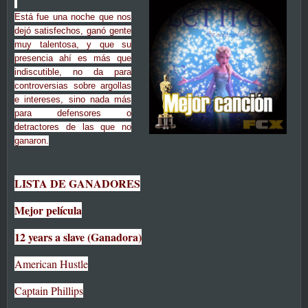
Está fue una noche que nos
dejó satisfechos, ganó gente
muy talentosa, y que su
presencia ahí es más que
indiscutible, no da para
controversias sobre argollas
e intereses, sino nada más
para defensores o
detractores de las que no
ganaron.
LISTA DE GANADORES
Mejor película
12 years a slave (Ganadora)
American Hustle
Captain Phillips