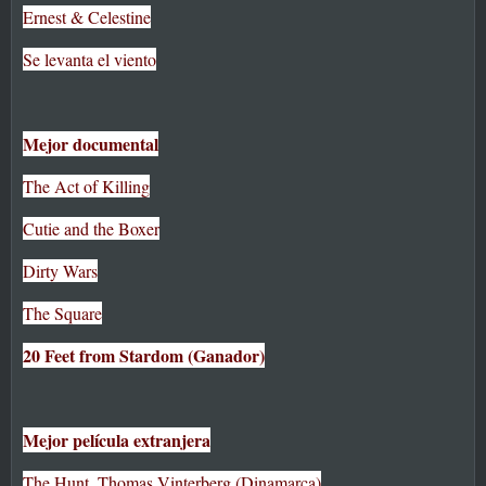
Ernest & Celestine
Se levanta el viento
Mejor documental
The Act of Killing
Cutie and the Boxer
Dirty Wars
The Square
20 Feet from Stardom (Ganador)
Mejor película extranjera
The Hunt, Thomas Vinterberg (Dinamarca)