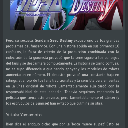
Pero, su secuela,
Gundam Seed Destiny
expuso uno de los grandes
problemas del fanservice. Con una historia sólida en sus primeros 10
capítulos, la falta de criterio de la producción combinada con la
indecisión de la guionista provocó que la serie siguiera los consejos
del fans y se descarrilara completamente. La historia se torno confusa,
no se supo diferencia a que bando apoyar y los modelos de robots
aumentaron en número. El desastre provocó una constante baja en
ratings, el enojo de los fans tradicionales y la sensible baja en ventas
en la línea original de robots. Lamentablemente ella cargó con la
responsabilidad de esta debacle. Todavía seguimos esperando la
película que cierra este universo, pero lamentablemente el cáncer (y
los escrúpulos de
Sunrise
) han evitado que culmine su obra.
Yutaka Yamamoto
Bien dice el antiguo dicho que por la "boca muere el pez". Esto se