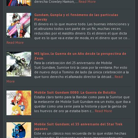
derecha Crowley Hamon,…
Read More
Gundam, Gunpla y el fenómeno de las partículas
Plavsky
El dinero es lo que mueve todo. Las buenas intenciones y
el altruismo todos son parte de un fin, muchas veces
reducidas por el maldito dinero. Es el dinero el que dicta
que es lo que va a estar de moda, es el dinero que se co…
Read More
MS Igloo, la Guerra de un Año desde la perspectiva de
Zeon.
Para la celebración del 25 aniversario de Mobile
Suit Gundam, Sunrise tiró la casa por la ventana. Por esto
de nuevo dejó a Tomino de lado (la única celebración a la
que tuvo derecho el afamado director la décad…
Read
More
Mobile Suit Gundam 0080: La Guerra de Bolsillo
Estaba claro tanto para la Bandai como para la Sunrise que
la metaserie de Mobile Suit Gundam era un éxito, que iba a
quedar como una serie para la historia y que la gansa de
los huevos de oro ya estaba bien c…
Read More
Mobile Suit Gundam; el 35 aniversario del Star Trek
japones
Este es un clásico nos recuerda de lo que están hechas
las leyendas. El elemento que hace imperecedera una