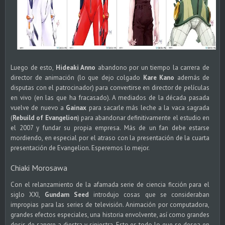
Luego de esto,
Hideaki Anno
abandono por un tiempo la carrera de
director de animación (lo que dejo colgado
Kare Kano
además de
disputas con el patrocinador) para convertirse en director de películas
en vivo (en las que ha fracasado). A mediados de la década pasada
vuelve de nuevo a
Gainax
para sacarle más leche a la vaca sagrada
(
Rebuild of Evangelion
) para abandonar definitivamente el estudio en
el 2007 y fundar su propia empresa. Más de un fan debe estarse
mordiendo, en especial por el atraso con la presentación de la cuarta
presentación de Evangelion. Esperemos lo mejor.
Chiaki Morosawa
Con el relanzamiento de la afamada serie de ciencia ficción para el
siglo XXI,
Gundam Seed
introdujo cosas que se consideraban
impropias para las series de televisión. Animación por computadora,
grandes efectos especiales, una historia envolvente, así como grandes
dosis de sangre a diestra y siniestra. Esto es todo lo que se desea en