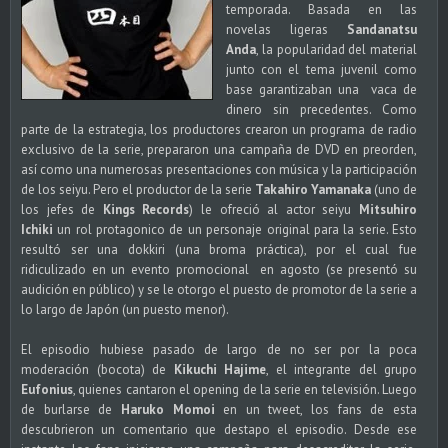
temporada. Basada en las
novelas ligeras
Sandanatsu
Anda
, la popularidad del material
junto con el tema juvenil como
base garantizaban una vaca de
dinero sin precedentes. Como
parte de la estrategia, los productores crearon un programa de radio
exclusivo de la serie, prepararon una campaña de DVD en preorden,
así como una numerosas presentaciones con música y la participación
de los seiyu. Pero el productor de la serie
Takahiro Yamanaka
(uno de
los jefes de
Kings Records
) le ofreció al actor seiyu
Mitsuhiro
Ichiki
un rol protagonico de un personaje original para la serie. Esto
resultó ser una dokkiri (una broma práctica), por el cual fue
ridiculizado en un evento promocional en agosto (se presentó su
audición en público) y se le otorgo el puesto de promotor de la serie a
lo largo de Japón (un puesto menor).
El episodio hubiese pasado de largo de no ser por la poca
moderación (bocota) de
Kikuchi Hajime
, el integrante del grupo
Eufonius
, quienes cantaron el opening de la serie en televisión. Luego
de burlarse de
Haruko Momoi
en un tweet, los fans de esta
descubrieron un comentario que destapo el episodio. Desde ese