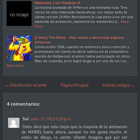
Wolverine y los Hombres X
La historia animada de X-Men es una montaña rusa. Tres
veces ha sido relanzada hasta ahora, con mayor éxito la
última versión (X-Men Revolution) la cual pese a no ser una
maravilla de animación, mantenía los elementos b…
Read
More
[Cómic] The Mask ... Hoy vamos a destrozar algunas
infancias.
Corría el año 1994, cuando un entonces poco conocido y
prometedor Jim Carrey se abría camino en el competitivo
mundo de Hollywood, el antes había participado en otros
films de comedia, pero logró llegar a ser uno de los íco…
Read More
← Entrada más reciente
Página Principal
Entrada antigua →
4 comentarios:
Sol
junio 25, 2010 5:18 p.m.
Debo decir que esta mejor que la mayoria de la animacion
de MARVEL hasta ahora, aunque no me gusta mucho el
estilo de dibujo, lo siento infantil. Imagino que por ser