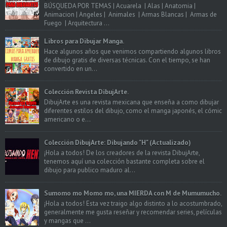
BÚSQUEDA POR TEMAS | Acuarela | Alas | Anatomia |
Animacion | Angeles | Animales | Armas Blancas | Armas de
Fuego | Arquitectura ...
Libros para Dibujar Manga.
Hace algunos años que venimos compartiendo algunos libros
de dibujo gratis de diversas técnicas. Con el tiempo, se han
convertido en un...
Colección Revista DibujArte.
DibujArte es una revista mexicana que enseña a como dibujar
diferentes estilos del dibujo, como el manga japonés, el cómic
americano o e...
Colección DibujArte: Dibujando "H" (Actualizado)
¡Hola a todos! De los creadores de la revista DibujArte,
tenemos aquí una colección bastante completa sobre el
dibujo para publico maduro al...
Sumomo mo Momo mo, una MIERDA con M de Mumumucho.
¡Hola a todos! Esta vez traigo algo distinto a lo acostumbrado,
generalmente me gusta reseñar y recomendar series, películas
y mangas que ...