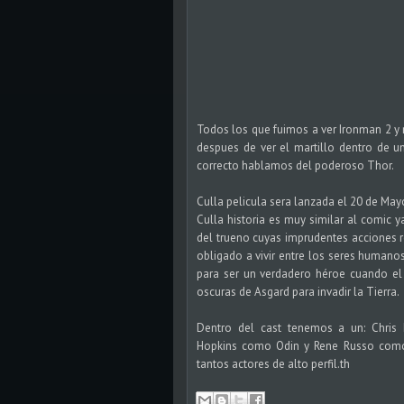
Todos los que fuimos a ver Ironman 2 
despues de ver el martillo dentro de un
correcto hablamos del poderoso Thor.
Culla pelicula sera lanzada el 20 de May
Culla historia es muy similar al comic 
del trueno cuyas imprudentes acciones r
obligado a vivir entre los seres humano
para ser un verdadero héroe cuando el
oscuras de Asgard para invadir la Tierra.
Dentro del cast tenemos a un: Chri
Hopkins como Odin y Rene Russo como F
tantos actores de alto perfil.th