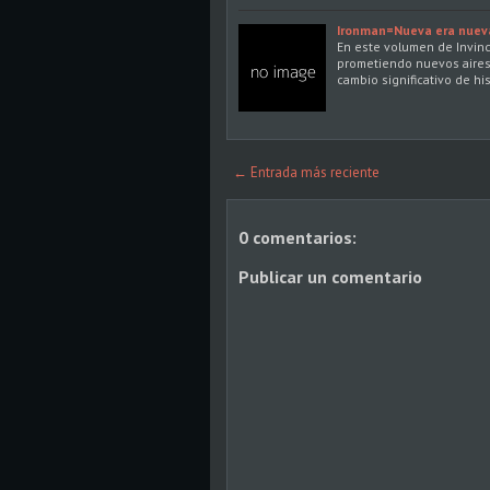
Ironman=Nueva era nuev
En este volumen de Invin
prometiendo nuevos aires
cambio significativo de hi
← Entrada más reciente
0 comentarios:
Publicar un comentario