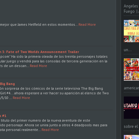
Angeles 
Fuego | A
a mejor que James Hetfield en estos momentos…
Read More
un...
m 3: Fate of Two Worlds Announcement Trailer
pcom" Ha sido la primera oleada de los treinta personajes totales
lar juego y vendrá para las consolas de tercera generación en la
és de un descan…
Read More
 Big Bang
american
ión sorpresa de los cómicos de la serie televisiva The Big Bang
irl #4... ahora esperare a ver hacer su aparición al elenco de Two
4/5/10 …
Read More
s #1
itulo del primer numero de la nueva aventura de este
ido personaje. Ahora se unira junto a otros 4 deadpools mas para
sobre el
nota personal realmente…
Read More