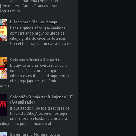
Alas | Anatomia | Animacion |
| Animales | Armas Blancas | Armas de
rquitectura ...
Libros para Dibujar Manga.
Hace algunos años que venimos
compartiendo algunos libros de
dibujo gratis de diversas técnicas.
Con el tiempo, se han convertido en
Colección Revista DibujArte.
DibujArte es una revista mexicana
que enseña a como dibujar
diferentes estilos del dibujo, como
el manga japonés, el cómic
o o e...
Colección DibujArte: Dibujando "H"
(Actualizado)
¡Hola a todos! De los creadores de
la revista DibujArte, tenemos aquí
una colección bastante completa
 dibujo para publico maduro al...
Sumomo mo Momo mo, una