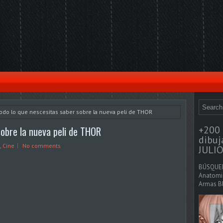
odo lo que nescesitas saber sobre la nueva peli de THOR
+200 
sobre la nueva peli de THOR
dibu
,
Cine
No comments
JULIO
BÚSQUED
Anatomia
Armas Bl