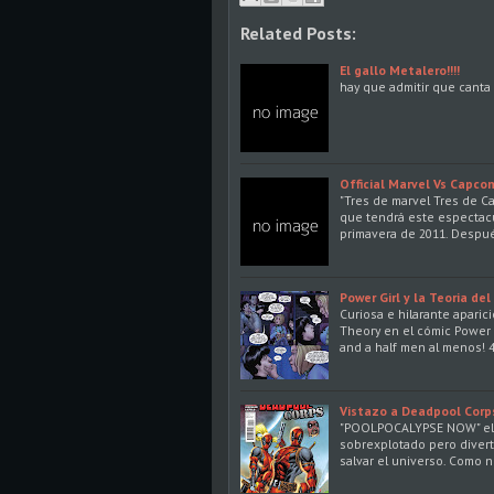
Related Posts:
El gallo Metalero!!!!
hay que admitir que cant
Official Marvel Vs Capco
"Tres de marvel Tres de Ca
que tendrá este espectacu
primavera de 2011. Despu
Power Girl y la Teoria del
Curiosa e hilarante aparic
Theory en el cómic Power G
and a half men al menos! 
Vistazo a Deadpool Corp
"POOLPOCALYPSE NOW" el t
sobrexplotado pero divert
salvar el universo. Como 