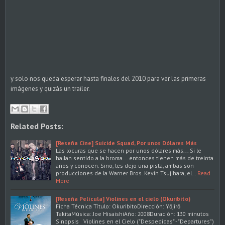
y solo nos queda esperar hasta finales del 2010 para ver las primeras
imágenes y quizás un trailer.
Related Posts:
[Reseña Cine] Suicide Squad, Por unos Dólares Más
Las locuras que se hacen por unos dólares más... Si le
hallan sentido a la broma... entonces tienen más de treinta
años y conocen. Sino, les dejo una pista, ambas son
producciones de la Warner Bros. Kevin Tsujihara, el…
Read
More
[Reseña Película] Violines en el cielo (Okuribito)
Ficha Técnica Título: OkuribitoDirección: Yōjirō
TakitaMúsica: Joe HisaishiAño: 2008Duración: 130 minutos
Sinopsis Violines en el Cielo ("Despedidas" - "Departures")