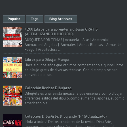
Popular
Tags
Blog Archives
+200 Libros para aprender a dibujar GRATIS
(ACTUALIZANDO JULIO 2020)
BÚSQUEDA POR TEMAS | Acuarela | Alas | Anatomia |
Animacion | Angeles | Animales | Armas Blancas | Armas de
Fuego | Arquitectura ...
Libros para Dibujar Manga.
Hace algunos años que venimos compartiendo algunos libros
de dibujo gratis de diversas técnicas. Con el tiempo, se han
convertido en un...
Colección Revista DibujArte.
DibujArte es una revista mexicana que enseña a como dibujar
diferentes estilos del dibujo, como el manga japonés, el cómic
americano o e...
Colección DibujArte: Dibujando "H" (Actualizado)
¡Hola a todos! De los creadores de la revista DibujArte,
tenemos aquí una colección bastante completa sobre el