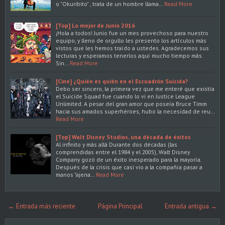
o "Okuribito" , trata de un hombre llama…
Read More
[Top] Lo mejor de Junio 2016
¡Hola a todos! Junio fue un mes provechoso para nuestro
equipo, y lleno de orgullo les presento los artículos más
vistos que les hemos traído a ustedes. Agradecemos sus
lecturas y esperamos tenerlos aquí mucho tiempo más.
Sin…
Read More
[Cine] ¿Quién es quién en el Escuadrón Suicida?
Debo ser sincero, la primera vez que me enteré que existía
el Suicide Squad fue cuando lo vi en Justice League
Unlimited. A pesar del gran amor que poseía Bruce Timm
hacia sus amados superhéroes, hubo la necesidad de reu…
Read More
[Top] Walt Disney Studios, una década de éxitos
Al infinito y más allá Durante dos décadas (las
comprendidas entre el 1984 y el 2005), Walt Disney
Company gozó de un éxito inesperado para la mayoría.
Después de la crisis que casi vio a la compañía pasar a
manos "ajena…
Read More
← Entrada más reciente
Página Principal
Entrada antigua →