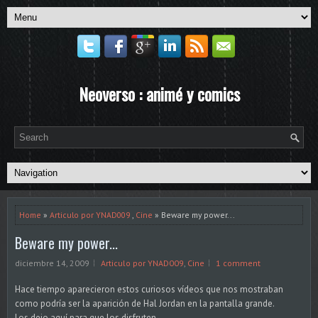
Neoverso : animé y comics
Home
»
Articulo por YNAD009
,
Cine
» Beware my power...
Beware my power...
diciembre 14, 2009
Articulo por YNAD009
,
Cine
1 comment
Hace tiempo aparecieron estos curiosos vídeos que nos mostraban
como podría ser la aparición de Hal Jordan en la pantalla grande.
Los dejo aquí para que los disfruten.