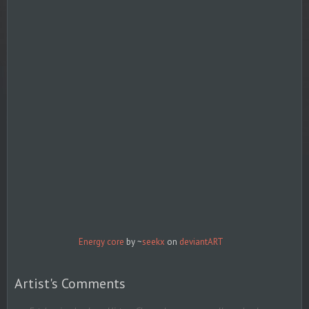
Energy core
by ~
seekx
on
deviant
ART
Artist's Comments