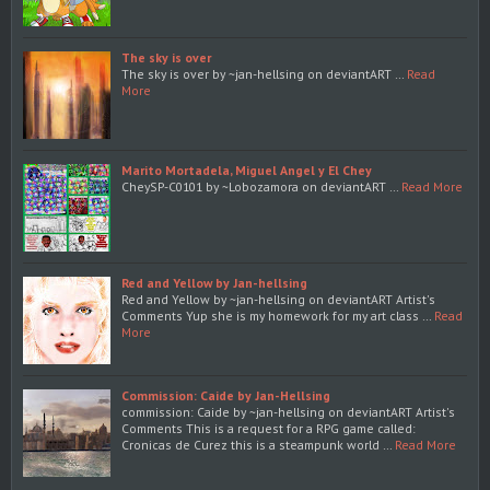
The sky is over
The sky is over by ~jan-hellsing on deviantART …
Read
More
Marito Mortadela, Miguel Angel y El Chey
CheySP-C0101 by ~Lobozamora on deviantART …
Read More
Red and Yellow by Jan-hellsing
Red and Yellow by ~jan-hellsing on deviantART Artist's
Comments Yup she is my homework for my art class …
Read
More
Commission: Caide by Jan-Hellsing
commission: Caide by ~jan-hellsing on deviantART Artist's
Comments This is a request for a RPG game called:
Cronicas de Curez this is a steampunk world …
Read More