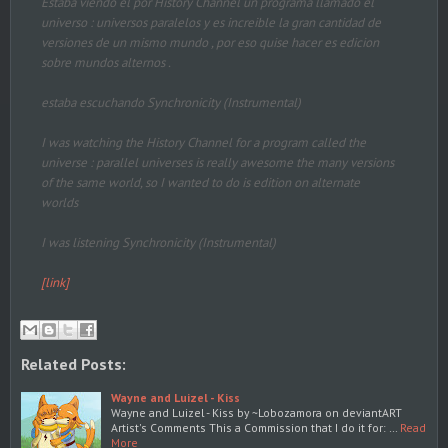
Estaba viendo el por History Channel un programa llamado el
universo : universos paralelos y es increible la gran cantidad de
versiones de un mismo mundo , por eso quise hacer es edicion
sobre mundos alternos .
estaba escuchando Synchronicity (Instrumental)
I was watching the History Channel for a program called the
universe : parallel universes is really awesome the many versions
of the same world, so I wanted to do is edition on alternate
worlds
I was listening Synchronicity (Instrumental)
[link]
Related Posts:
Wayne and Luizel - Kiss
Wayne and Luizel - Kiss by ~Lobozamora on deviantART
Artist's Comments This a Commission that I do it for: …
Read
More