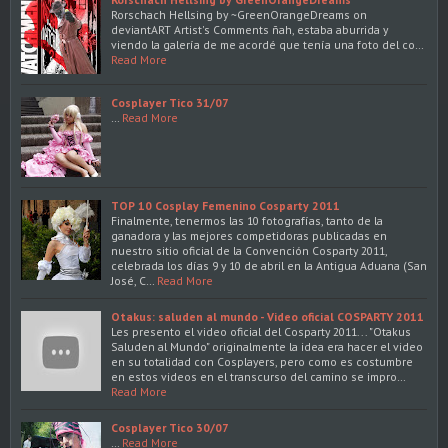
Rorschach Hellsing by ~GreenOrangeDreams on
deviantART Artist's Comments ñah, estaba aburrida y
viendo la galería de me acordé que tenía una foto del co…
Read More
Cosplayer Tico 31/07
…
Read More
TOP 10 Cosplay Femenino Cosparty 2011
Finalmente, tenermos las 10 fotografías, tanto de la
ganadora y las mejores competidoras publicadas en
nuestro sitio oficial de la Convención Cosparty 2011,
celebrada los días 9 y 10 de abril en la Antigua Aduana (San
José, C…
Read More
Otakus: saluden al mundo - Video oficial COSPARTY 2011
Les presento el video oficial del Cosparty 2011... "Otakus
Saluden al Mundo" originalmente la idea era hacer el video
en su totalidad con Cosplayers, pero como es costumbre
en estos videos en el transcurso del camino se impro…
Read More
Cosplayer Tico 30/07
…
Read More