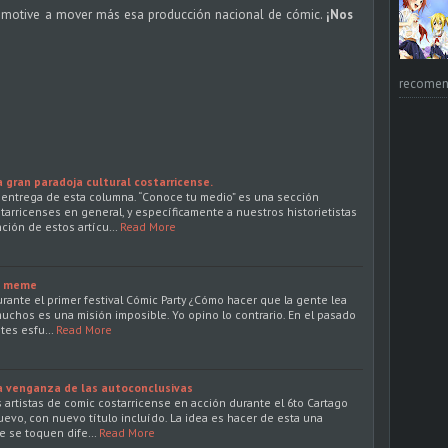
es motive a mover más esa producción nacional de cómic.
¡Nos
recomend
gran paradoja cultural costarricense.
entrega de esta columna. “Conoce tu medio” es una sección
starricenses en general, y específicamente a nuestros historietistas
nción de estos artícu…
Read More
l meme
rante el primer festival Cómic Party ¿Cómo hacer que la gente lea
muchos es una misión imposible. Yo opino lo contrario. En el pasado
ntes esfu…
Read More
 venganza de las autoconclusivas
s artistas de comic costarricense en acción durante el 6to Cartago
vo, con nuevo título incluído. La idea es hacer de esta una
e se toquen dife…
Read More