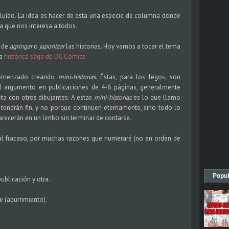
luído. La idea es hacer de esta una especie de columna donde
a que nos interesa a todos.
a de
agringar
o
japonizar
las historias. Hoy vamos a tocar el tema
la
histórica saga de DC Cómics.
comenzado creando
mini-historias
. Éstas, para los legos, son
l argumento en publicaciones de 4-6 páginas, generalmente
ta con otros dibujantes. A estas
mini-historias
es lo que llamo
tendrán fin, y no porque continúen eternamente, sino todo lo
recerán en un limbo sin terminar de contarse.
 al fracaso, por muchas razones que numeraré (no en orden de
Popul
ublicación y otra.
e (aburrimiento).