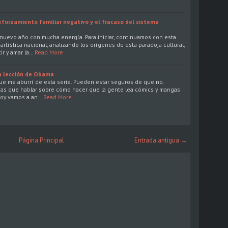
forzamiento familiar negativo y el fracaso del sistema
uevo año con mucha energía. Para iniciar, continuamos con esta
 artística nacional, analizando los orígenes de esta paradoja cultural,
ir y amar la…
Read More
a lección de Obama
e me aburrí de esta serie. Pueden estar seguros de que no.
as que hablar sobre cómo hacer que la gente lea cómics y mangas
 hoy vamos a an…
Read More
Página Principal
Entrada antigua →