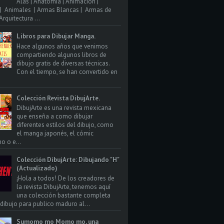
Alas | Anatomia | Animacion |
| Animales | Armas Blancas | Armas de
rquitectura ...
Libros para Dibujar Manga.
Hace algunos años que venimos
compartiendo algunos libros de
dibujo gratis de diversas técnicas.
Con el tiempo, se han convertido en
Colección Revista DibujArte.
DibujArte es una revista mexicana
que enseña a como dibujar
diferentes estilos del dibujo, como
el manga japonés, el cómic
o o e...
Colección DibujArte: Dibujando "H"
(Actualizado)
¡Hola a todos! De los creadores de
la revista DibujArte, tenemos aquí
una colección bastante completa
 dibujo para publico maduro al...
Sumomo mo Momo mo, una