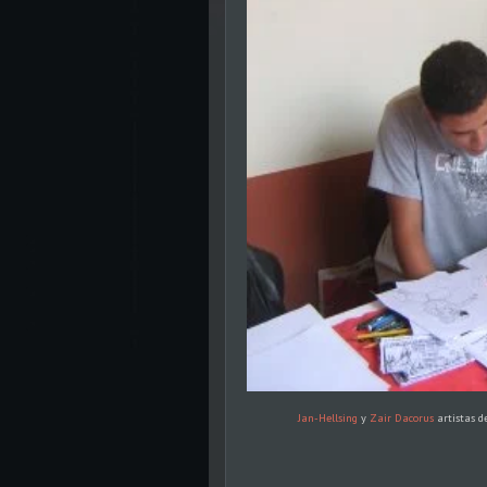
Jan-Hellsing
y
Zair Dacorus
artistas d