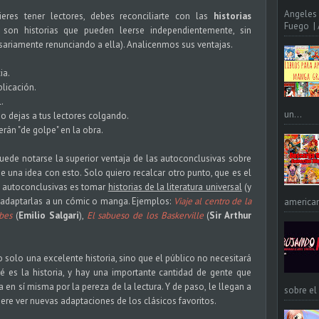
Angeles 
eres tener lectores, debes reconciliarte con las
historias
Fuego | A
son historias que pueden leerse independientemente, sin
sariamente renunciando a ella). Analicenmos sus ventajas.
ia.
licación.
.
un...
 no dejas a tus lectores colgando.
rán "de golpe" en la obra.
ede notarse la superior ventaja de las autoconclusivas sobre
e una idea con esto. Solo quiero recalcar otro punto, que es el
s autoconclusivas es tomar
historias de la literatura universal
(y
 y adaptarlas a un cómic o manga. Ejemplos:
Viaje al centro de la
american
ibes
(
Emilio Salgari
),
El sabueso de los Baskerville
(
Sir Arthur
 solo una excelente historia, sino que el público no necesitará
 es la historia, y hay una importante cantidad de gente que
ia en sí misma por la pereza de la lectura. Y de paso, le llegan a
sobre el
iere ver nuevas adaptaciones de los clásicos favoritos.