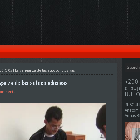
IO 05 | La venganza de las autoconclusivas
+200 
anza de las autoconclusivas
dibu
omments
JULIO
BÚSQUED
Anatomia
Armas Bl