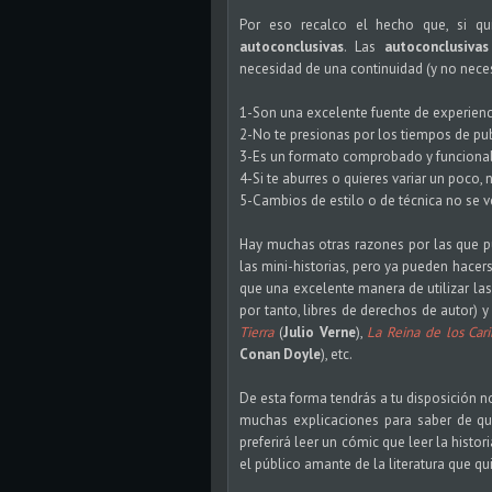
Por eso recalco el hecho que, si qui
autoconclusivas
. Las
autoconclusivas
necesidad de una continuidad (y no nece
1-Son una excelente fuente de experienc
2-No te presionas por los tiempos de pub
3-Es un formato comprobado y funcional
4-Si te aburres o quieres variar un poco,
5-Cambios de estilo o de técnica no se ve
Hay muchas otras razones por las que pu
las mini-historias, pero ya pueden hacers
que una excelente manera de utilizar la
por tanto, libres de derechos de autor)
Tierra
(
Julio Verne
),
La Reina de los Car
Conan Doyle
), etc.
De esta forma tendrás a tu disposición no
muchas explicaciones para saber de qué
preferirá leer un cómic que leer la histor
el público amante de la literatura que qu