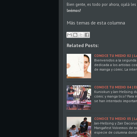
Bien gente, es todo por ahora, ojalá l
leémos!
Más temas de esta columna
Related Posts:
CONOCE TU MEDIO 02 | La 
Bienvenidos a la segunda 
dedicada a los artistas co
de manga y cómic. La inte
CONOCE TU MEDIO 04 | E
Kuniokun y Jan-Hellsing du
cómic y manga tico? Para 
se han intentado importa
CONOCE TU MEDIO 05 | La
Jan-Hellsing y Zair Dacoru
Mangafest Volvemos de nue
especie de columna dond