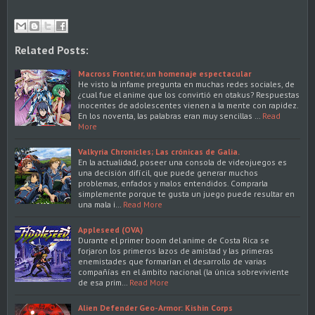
Related Posts:
Macross Frontier, un homenaje espectacular
He visto la infame pregunta en muchas redes sociales, de
¿cual fue el anime que los convirtió en otakus? Respuestas
inocentes de adolescentes vienen a la mente con rapidez.
En los noventa, las palabras eran muy sencillas …
Read
More
Valkyria Chronicles; Las crónicas de Galia.
En la actualidad, poseer una consola de videojuegos es
una decisión difícil, que puede generar muchos
problemas, enfados y malos entendidos. Comprarla
simplemente porque te gusta un juego puede resultar en
una mala i…
Read More
Appleseed (OVA)
Durante el primer boom del anime de Costa Rica se
forjaron los primeros lazos de amistad y las primeras
enemistades que formarían el desarrollo de varias
compañías en el ámbito nacional (la única sobreviviente
de esa prim…
Read More
Alien Defender Geo-Armor: Kishin Corps