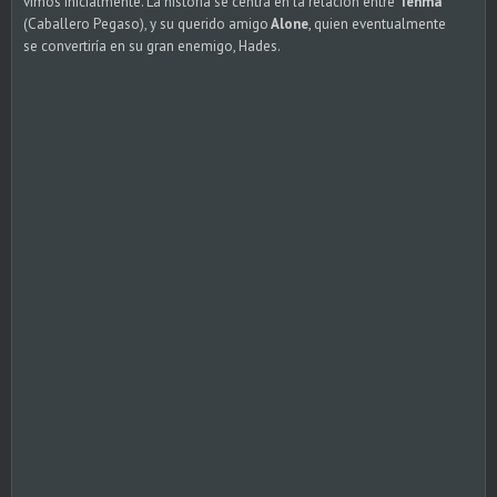
vimos inicialmente. La historia se centra en la relación entre
Tenma
(Caballero Pegaso), y su querido amigo
Alone
, quien eventualmente
se convertiría en su gran enemigo, Hades.