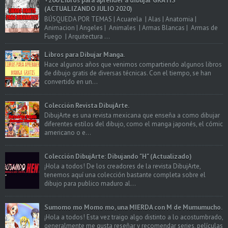
+200 Libros para aprender a dibujar GRATIS
(ACTUALIZANDO JULIO 2020)
BÚSQUEDA POR TEMAS | Acuarela | Alas | Anatomia |
Animacion | Angeles | Animales | Armas Blancas | Armas de
Fuego | Arquitectura ...
Libros para Dibujar Manga.
Hace algunos años que venimos compartiendo algunos libros
de dibujo gratis de diversas técnicas. Con el tiempo, se han
convertido en un...
Colección Revista DibujArte.
DibujArte es una revista mexicana que enseña a como dibujar
diferentes estilos del dibujo, como el manga japonés, el cómic
americano o e...
Colección DibujArte: Dibujando "H" (Actualizado)
¡Hola a todos! De los creadores de la revista DibujArte,
tenemos aquí una colección bastante completa sobre el
dibujo para publico maduro al...
Sumomo mo Momo mo, una MIERDA con M de Mumumucho.
¡Hola a todos! Esta vez traigo algo distinto a lo acostumbrado,
generalmente me gusta reseñar y recomendar series, películas