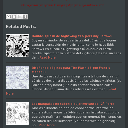
solo sugerimos que agrande la imagen y deje que su ojo disfrute el arte.
Related Posts:
Double-splash de Nightwing #16, por Eddy Barrows
Soy un admirador de esos artistas del cómic que logran
captar la sensación de movimiento, como lo hace Eddy
Barrows en el cómic Nightwing #16. Aunque el cómic
tendrá impacto en la historia del vigilante, tras los sucesos
de …
Read More
Diseñando páginas para The Flash #8, por Francis
Manapul
Uno de los aspectos más intrigantes a la hora de crear un
cómic es decidir la disposición de las páginas y viñetas (el
llamado "story board"). En esta entrada veremos cómo
Francis Manapul -uno de los artistas más exitoso…
Read
More
Los mangakas no saben dibujar mutantes - 2° Parte
Gracias a JBantha he podido conocer más información
sobre estos mangas de X-Men que les hablaba el otro día,
que solo reafirma mi opinión que, en general, los mangakas
no saben dibujar mutantes (y superhéroes en general).
So…
Read More