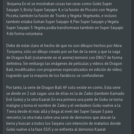
Toriyama
. En el se mostraban cosas tan raras como Gokú Super
Saiyajin 5, Broly Super Saiyajin 4, o la fusión de Piccolo con Vegeta:
Picceta, también la fusión de Trunks y Vegeta: Vegetunks, e incluso
también estaba Gohan Super Saiyajin 4, Pan Super Saiyajin y Vegeta
Super Saiyajin 3. Vegeta podía transformase también en Super Saiyajin
4 de forma voluntaria.
Debe de estar claro el hecho de que no son dibujos hechos por Akira
Toriyama, sólo un dibujo creado por un fan de la serie; y que la saga
de Dragon Ball (solamente en el anime) terminó con DBGT de forma
definitiva. Sin embargo las imágenes de películas y vídeos de Dragon
Ball, modificados con programas especializados en edición de vídeo;
logrando que la mayoría de los fanáticos se confundieran.
Por tanto, la serie de Dragon Ball AF solo existe en comic. Esta serie
se divide en 2 sub sagas: una de ellas es la de Zaiko (también llamado
Evil Goku) y la otra Kaarat. En esa primera una parte de Goku se torna
maligno y toma el nombre de Zaiko y el verdadero Goku vuelve a la
Tierra desde el más allá y llega al nivel del Super Saiyan 5 para
vencerlo; la otra trata sobre una serie de demonios que atacan la
tierra y buscan a todos los Saiyans con intención de matarlos donde
Gokú vuelve a la fase SSJ5 y se enfrenta al demonio Kaarat