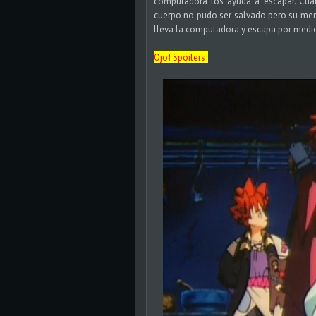
computadora los ayuda a escapar. Cua
cuerpo no pudo ser salvado pero su men
lleva la computadora y escapa por medio d
Ojo! Spoilers!