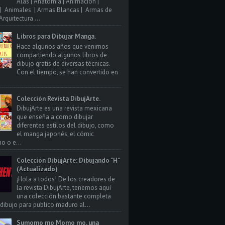
Alas | Anatomia | Animacion |
| Animales | Armas Blancas | Armas de
rquitectura ...
Libros para Dibujar Manga.
Hace algunos años que venimos
compartiendo algunos libros de
dibujo gratis de diversas técnicas.
Con el tiempo, se han convertido en
Colección Revista DibujArte.
DibujArte es una revista mexicana
que enseña a como dibujar
diferentes estilos del dibujo, como
el manga japonés, el cómic
o o e...
Colección DibujArte: Dibujando "H"
(Actualizado)
¡Hola a todos! De los creadores de
la revista DibujArte, tenemos aquí
una colección bastante completa
 dibujo para publico maduro al...
Sumomo mo Momo mo, una