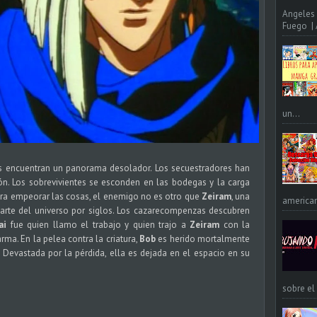
Angeles 
Fuego | A
un...
s encuentran un panorama desolador. Los secuestradores han
ón. Los sobrevivientes se esconden en las bodegas y la carga
ara empeorar las cosas, el enemigo no es otro que
Zeiram
, una
american
parte del universo por siglos. Los cazarecompenzas descubren
ai
fue quien llamo el trabajo y quien trajo a
Zeiram
con la
rma. En la pelea contra la criatura,
Bob
es herido mortalmente
 Devastada por la pérdida, ella es dejada en el espacio en su
sobre el