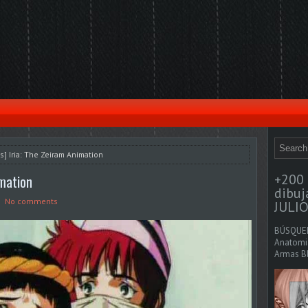
s] Iria: The Zeiram Animation
+200 
imation
dibu
No comments
JULIO
BÚSQUED
Anatomia
Armas Bl