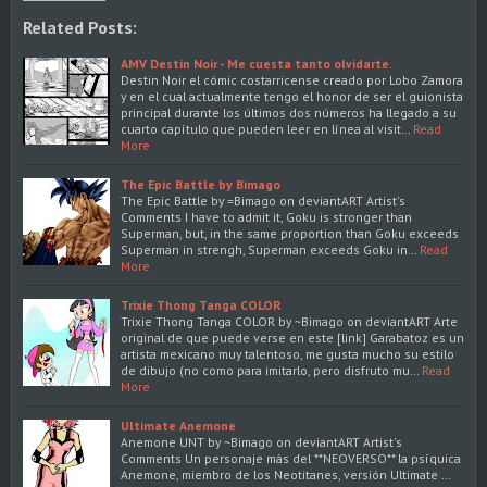
Related Posts:
AMV Destin Noir - Me cuesta tanto olvidarte.
Destin Noir el cómic costarricense creado por Lobo Zamora
y en el cual actualmente tengo el honor de ser el guionista
principal durante los últimos dos números ha llegado a su
cuarto capítulo que pueden leer en línea al visit…
Read
More
The Epic Battle by Bimago
The Epic Battle by =Bimago on deviantART Artist's
Comments I have to admit it, Goku is stronger than
Superman, but, in the same proportion than Goku exceeds
Superman in strengh, Superman exceeds Goku in…
Read
More
Trixie Thong Tanga COLOR
Trixie Thong Tanga COLOR by ~Bimago on deviantART Arte
original de que puede verse en este [link] Garabatoz es un
artista mexicano muy talentoso, me gusta mucho su estilo
de dibujo (no como para imitarlo, pero disfruto mu…
Read
More
Ultimate Anemone
Anemone UNT by ~Bimago on deviantART Artist's
Comments Un personaje más del **NEOVERSO** la psíquica
Anemone, miembro de los Neotitanes, versión Ultimate …