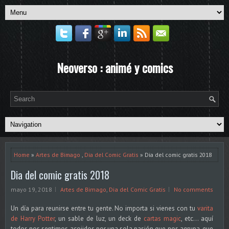
Neoverso : animé y comics
Home
»
Artes de Bimago
,
Dia del Comic Gratis
» Dia del comic gratis 2018
Dia del comic gratis 2018
mayo 19, 2018
Artes de Bimago
,
Dia del Comic Gratis
No comments
Un día para reunirse entre tu gente. No importa si vienes con tu
varita
de Harry Potter
, un sable de luz, un deck de
cartas magic
, etc... aquí
todos nos sentimos acojidos por una sola pasión que nos agrupa, que