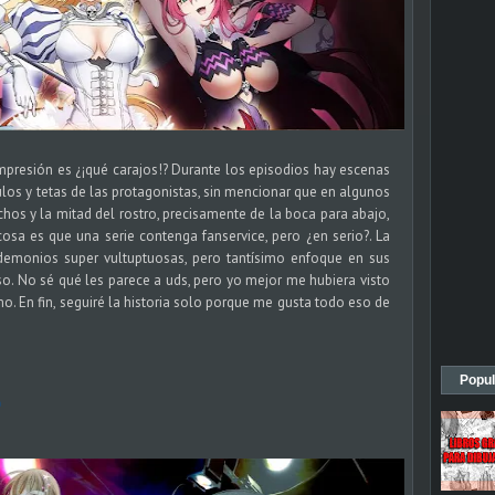
 impresión es ¿¡qué carajos!? Durante los episodios hay escenas
los y tetas de las protagonistas, sin mencionar que en algunos
chos y la mitad del rostro, precisamente de la boca para abajo,
sa es que una serie contenga fanservice, pero ¿en serio?. La
n demonios super vultuptuosas, pero tantísimo enfoque en sus
so. No sé qué les parece a uds, pero yo mejor me hubiera visto
. En fin, seguiré la historia solo porque me gusta todo eso de
Popul
e