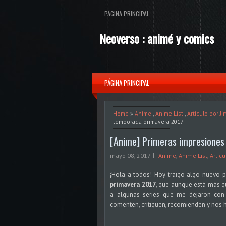
PÁGINA PRINCIPAL
Neoverso : animé y comics
PÁGINA PRINCIPAL
Home
»
Anime
,
Anime List
,
Articulo por J
temporada primavera 2017
[Anime] Primeras impresione
mayo 08, 2017
Anime
,
Anime List
,
Artic
¡Hola a todos! Hoy traigo algo nuevo p
primavera 2017
, que aunque está más 
a algunas series que me dejaron con
comenten, critiquen, recomienden y nos h