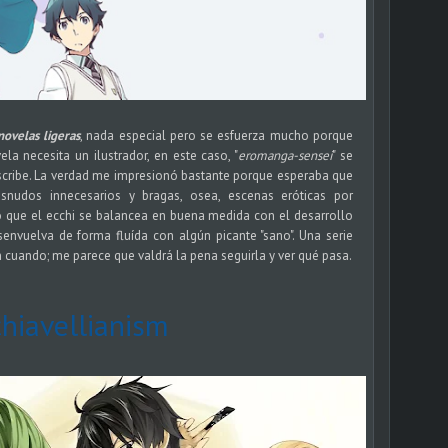
novelas ligeras
, nada especial pero se esfuerza mucho porque
a necesita un ilustrador, en este caso, "
eromanga-sensei
" se
escribe. La verdad me impresionó bastante porque esperaba que
esnudos innecesarios y bragas, osea, escenas eróticas por
o que el ecchi se balancea en buena medida con el desarrollo
senvuelva de forma fluída con algún picante "sano". Una serie
n cuando; me parece que valdrá la pena seguirla y ver qué pasa.
hiavellianism