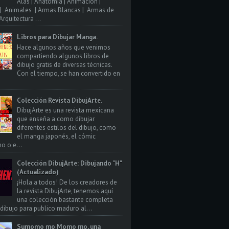
Alas | Anatomia | Animacion |
| Animales | Armas Blancas | Armas de
rquitectura ...
Libros para Dibujar Manga.
Hace algunos años que venimos
compartiendo algunos libros de
dibujo gratis de diversas técnicas.
Con el tiempo, se han convertido en
Colección Revista DibujArte.
DibujArte es una revista mexicana
que enseña a como dibujar
diferentes estilos del dibujo, como
el manga japonés, el cómic
o o e...
Colección DibujArte: Dibujando "H"
(Actualizado)
¡Hola a todos! De los creadores de
la revista DibujArte, tenemos aquí
una colección bastante completa
 dibujo para publico maduro al...
Sumomo mo Momo mo, una