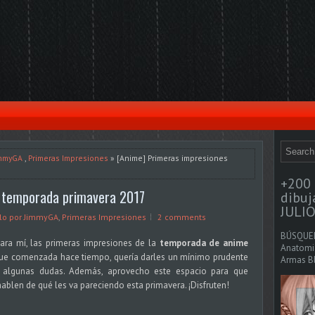
immyGA
,
Primeras Impresiones
» [Anime] Primeras impresiones
+200 
s temporada primavera 2017
dibu
JULIO
ulo por JimmyGA
,
Primeras Impresiones
2 comments
BÚSQUED
ara mí, las primeras impresiones de la
temporada de anime
Anatomia
que comenzada hace tiempo, quería darles un mínimo prudente
Armas Bl
 algunas dudas. Además, aprovecho este espacio para que
ablen de qué les va pareciendo esta primavera. ¡Disfruten!