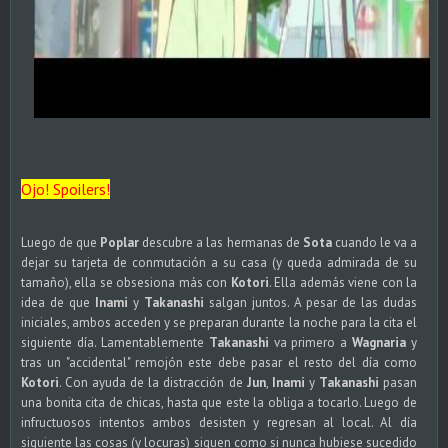
Ojo! Spoilers!
Luego de que
Poplar
descubre a las hermanas de
Sota
cuando le va a
dejar su tarjeta de conmutación a su casa (y queda admirada de su
tamaño), ella se obsesiona más con
Kotori
. Ella además viene con la
idea de que
Inami
y
Takanashi
salgan juntos. A pesar de las dudas
iniciales, ambos acceden y se preparan durante la noche para la cita el
siguiente día. Lamentablemente
Takanashi
va primero a
Wagnaria
y
tras un "accidental" remojón este debe pasar el resto del día como
Kotori
. Con ayuda de la distracción de
Jun
,
Inami
y
Takanashi
pasan
una bonita cita de chicas, hasta que este la obliga a tocarlo. Luego de
infructuosos intentos ambos desisten y regresan al local. Al día
siguiente las cosas (y locuras) siguen como si nunca hubiese sucedido