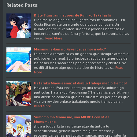
Related Posts:
Kitty Films, animadores de Rumiko Takahashi
El anime se origina de los lugares más improbables... En
Costa Rica existe un mundo que pocos conocen. Un
mundo donde le venden sueños a jóvenes hermosas e
inocentes, sueños de fama y fortuna, que la mayoría de las
vece…
Read More
Masamune-kun no Revenge: ¿amor u odio?
La comedia romántica es un genero que siempre atraerá al
público en general. Su principal atractivo es tener dos de
las cosas más socorridas por la gente: amor y chistes. No
es difícil hacer algo que este tipo de historias s…
Read
More
Hataraku Maou-sama: el diablo trabaja medio tiempo!
Hola a todos! Esta vez les traigo una reseña anime algo
particular: Hatarakou Maou-sama (The devil is a part-timer),
una divertida comedia que nos muestra las peripecias que
vive un rey demoníaco trabajando medio tiempo para…
Read More
Sumomo mo Momo mo, una MIERDA con M de
Mumumucho.
¡Hola a todos! Esta vez traigo algo distinto a lo
acostumbrado, generalmente me gusta reseñar y
recomendar series, películas y mangas que creo valen la