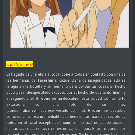
Ojo! Spoilers!
La llegada de una ebria al local pone a todos en contacto con una de
las hermanas de
Takeshima
,
Kozue
. Llena de inseguridades, ella se
refugia en la botella y su hermano para olvidar las cosas. El hecho
pudo pasar desapercibido excepto por el hecho de que tanto
Inami
y
el segundo chef
Hiroomi Soma
descubren esta verdad. Conforme lo
extorsiona con una foto de su niñez
(donde
Takanashi
aparece vestido de niña),
Hiroomi
se descubre
como un chismoso irremediable que tiene en las manos el secreto de
todos en el local excepto de
Inami
; con la cual no puede siquiera
hablar. Las cosas en los chismes no van bien para Hiroomi, donde dos
comentarios fueran de lugar hacen que
Yachijo
crea que
Jun
está