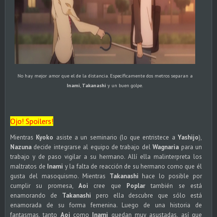
No hay mejor amor que el de la distancia. Específicamente dos metros separan a
Inami
,
Takanashi
y un buen golpe.
Ojo! Spoilers!
Mientras
Kyoko
asiste a un seminario (lo que entristece a
Yashijo
),
Nazuna
decide integrarse al equipo de trabajo del
Wagnaria
para un
trabajo y de paso vigilar a su hermano. Allí ella malinterpreta los
maltratos de
Inami
y la falta de reacción de su hermano como que él
gusta del masoquismo. Mientras
Takanashi
hace lo posible por
cumplir su promesa,
Aoi
cree que
Poplar
también se está
enamorando de
Takanashi
pero ella descubre que sólo está
enamorada de su forma femenina. Luego de una historia de
fantasmas, tanto
Aoi
como
Inami
quedan muy asustadas, así que