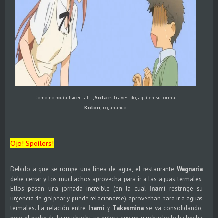
Como no podía hacer falta,
Sota
es travestido, aquí en su forma
Kotori,
regañando.
Ojo! Spoilers!
Debido a que se rompe una línea de agua, el restaurante
Wagnaria
debe cerrar y los muchachos aprovecha para ir a las aguas termales.
Ellos pasan una jornada increíble (en la cual
Inami
restringe su
urgencia de golpear y puede relacionarse), aprovechan para ir a aguas
termales. La relación entre
Inami
y
Takesmina
se va consolidando,
pero el padre de la muchacha se entera que un muchacho le ha hecho