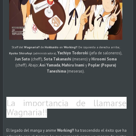
Staff del
Wagnaria!!
de
Hokkaido
en
Working!!
De izquierda a derecha arriba;
Yachiyo Todoroki
(jefa de saloneros),
Kyoko Shirafuyi
(administradora),
Jun Sato
(cheff),
Sota Takanashi
(mesero) y
Hiroomi Soma
(cheff). Abajo;
Aoi Yamada
,
Mahiru Inami
y
Poplar (Popura)
Taneshima
(meseras).
La importancia de llamarse
Wagnaria!!
El legado del manga y anime
Working!!
ha trascendido el éxito que ha