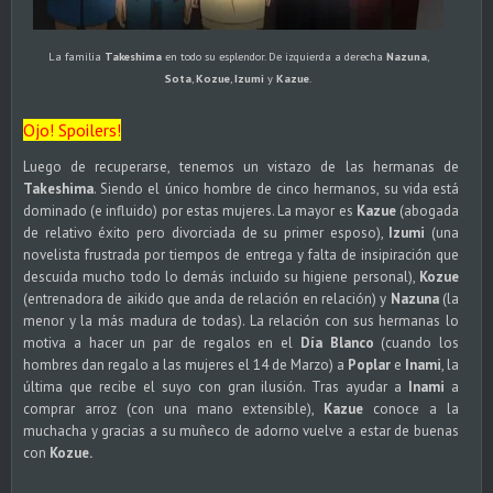
La familia
Takeshima
en todo su esplendor. De izquierda a derecha
Nazuna
,
Sota
,
Kozue
,
Izumi
y
Kazue
.
Ojo! Spoilers!
Luego de recuperarse, tenemos un vistazo de las hermanas de
Takeshima
. Siendo el único hombre de cinco hermanos, su vida está
dominado (e influido) por estas mujeres. La mayor es
Kazue
(abogada
de relativo éxito pero divorciada de su primer esposo),
Izumi
(una
novelista frustrada por tiempos de entrega y falta de insipiración que
descuida mucho todo lo demás incluido su higiene personal),
Kozue
(entrenadora de aikido que anda de relación en relación) y
Nazuna
(la
menor y la más madura de todas). La relación con sus hermanas lo
motiva a hacer un par de regalos en el
Día Blanco
(cuando los
hombres dan regalo a las mujeres el 14 de Marzo) a
Poplar
e
Inami
, la
última que recibe el suyo con gran ilusión. Tras ayudar a
Inami
a
comprar arroz (con una mano extensible),
Kazue
conoce a la
muchacha y gracias a su muñeco de adorno vuelve a estar de buenas
con
Kozue.