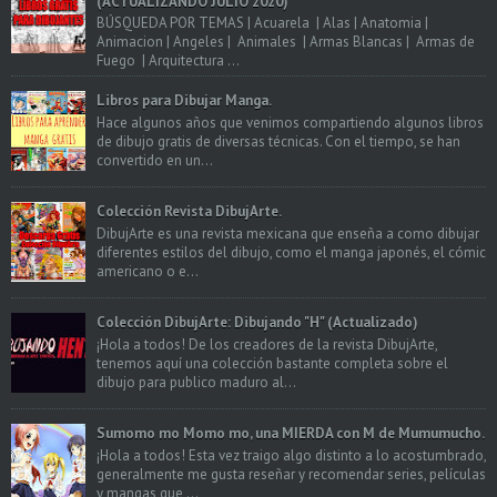
(ACTUALIZANDO JULIO 2020)
BÚSQUEDA POR TEMAS | Acuarela | Alas | Anatomia |
Animacion | Angeles | Animales | Armas Blancas | Armas de
Fuego | Arquitectura ...
Libros para Dibujar Manga.
Hace algunos años que venimos compartiendo algunos libros
de dibujo gratis de diversas técnicas. Con el tiempo, se han
convertido en un...
Colección Revista DibujArte.
DibujArte es una revista mexicana que enseña a como dibujar
diferentes estilos del dibujo, como el manga japonés, el cómic
americano o e...
Colección DibujArte: Dibujando "H" (Actualizado)
¡Hola a todos! De los creadores de la revista DibujArte,
tenemos aquí una colección bastante completa sobre el
dibujo para publico maduro al...
Sumomo mo Momo mo, una MIERDA con M de Mumumucho.
¡Hola a todos! Esta vez traigo algo distinto a lo acostumbrado,
generalmente me gusta reseñar y recomendar series, películas
y mangas que ...