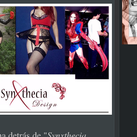
na detrás de
"
Synxthecia