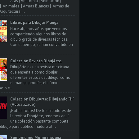
Alas | Anatomia | Animacion |
| Animales | Armas Blancas | Armas de
rquitectura ...
Libros para Dibujar Manga.
Hace algunos años que venimos
compartiendo algunos libros de
dibujo gratis de diversas técnicas.
Con el tiempo, se han convertido en
Colección Revista DibujArte.
DibujArte es una revista mexicana
que enseña a como dibujar
diferentes estilos del dibujo, como
el manga japonés, el cómic
o o e...
Colección DibujArte: Dibujando "H"
(Actualizado)
¡Hola a todos! De los creadores de
la revista DibujArte, tenemos aquí
una colección bastante completa
 dibujo para publico maduro al...
Sumomo mo Momo mo, una