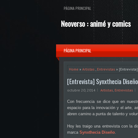
PÁGINA PRINCIPAL
Neoverso : animé y comics
PÁGINA PRINCIPAL
Home
»
Artistas
,
Entrevistas
» [Entrevista
[Entrevista] Synxthecia Diseñ
octubre 20, 2014
Artistas
,
Entrevistas
Con frecuencia se dice que en nuestr
espacio para la innovación y el arte, a
abren camino a punta de talento y volu
Hoy les traigo una entrevista con la d
marca
Synxthecia Diseño
.