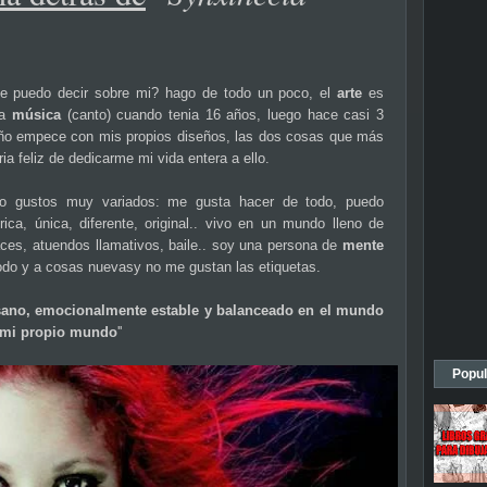
e puedo decir sobre mi? hago de todo un poco, el
arte
es
la
música
(canto) cuando tenia 16 años, luego hace casi 3
año empece con mis propios diseños, las dos cosas que más
ia feliz de dedicarme mi vida entera a ello.
 gustos muy variados: me gusta hacer de todo, puedo
a, única, diferente, original.. vivo en un mundo lleno de
races, atuendos llamativos, baile.. soy una persona de
mente
todo y a cosas nuevasy no me gustan las etiquetas.
r sano, emocionalmente estable y balanceado en el mundo
e mi propio mundo
''
Popul