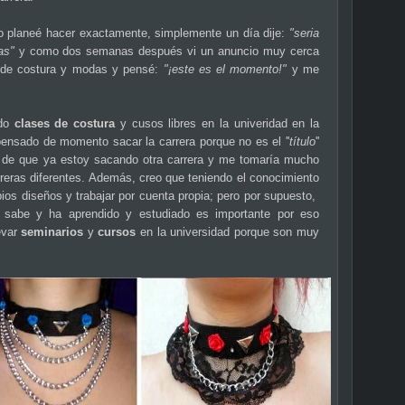
o planeé hacer exactamente, simplemente un día dije:
"seria
as"
y como dos semanas después vi un anuncio muy cerca
 de costura y modas y pensé:
"¡este es el momento!"
y me
ndo
clases de costura
y cusos libres en la univeridad en la
nsado de momento sacar la carrera porque no es el ''
título
''
 de que ya estoy sacando otra carrera y me tomaría mucho
reras diferentes. Además, creo que teniendo el conocimiento
os diseños y trabajar por cuenta propia; pero por supuesto,
o sabe y ha aprendido y estudiado es importante por eso
evar
seminarios
y
cursos
en la universidad porque son muy