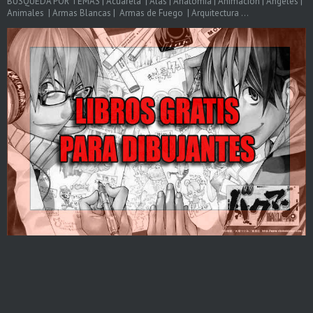
BÚSQUEDA POR TEMAS | Acuarela | Alas | Anatomia | Animacion | Angeles |
Animales | Armas Blancas | Armas de Fuego | Arquitectura ...