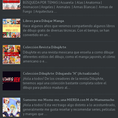
BÚSQUEDA POR TEMAS | Acuarela | Alas | Anatomia |
Animacion | Angeles | Animales | Armas Blancas | Armas de
Fuego | Arquitectura ...
Libros para Dibujar Manga.
Hace algunos años que venimos compartiendo algunos libros
de dibujo gratis de diversas técnicas. Con el tiempo, se han
convertido en un...
Colección Revista DibujArte.
DibujArte es una revista mexicana que enseña a como dibujar
diferentes estilos del dibujo, como el manga japonés, el cómic
americano o e...
Colección DibujArte: Dibujando "H" (Actualizado)
¡Hola a todos! De los creadores de la revista DibujArte,
tenemos aquí una colección bastante completa sobre el
dibujo para publico maduro al...
Sumomo mo Momo mo, una MIERDA con M de Mumumucho.
¡Hola a todos! Esta vez traigo algo distinto a lo acostumbrado,
generalmente me gusta reseñar y recomendar series, películas
y mangas que ...