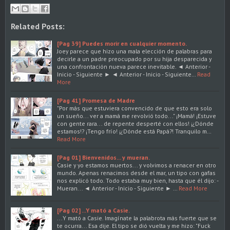
Related Posts:
[Pag 39] Puedes morir en cualquier momento.
Joey parece que hizo una mala elección de palabras para
decirle a un padre preocupado por su hija desparecida y
una confrontación nueva parece inevitable. ◄ Anterior -
Inicio - Siguiente ► ◄ Anterior - Inicio - Siguiente…
Read
More
[Pag 41] Promesa de Madre
"Por más que estuviera convencido de que esto era solo
un sueño... ver a mamá me revolvió todo..." ¡Mamá! ¡Estuve
con gente rara... de repente desperté con ellos! ¡¿Dónde
estamos!? ¡Tengo frío! ¡¿Dónde está Papá?! Tranquilo m…
Read More
[Pag 01] Bienvenidos... y mueran.
Casie y yo estamos muertos... y volvimos a renacer en otro
mundo. Apenas renacimos desde el mar, un tipo con gafas
nos explicó todo. Todo estaba muy bien, hasta que él dijo: -
Mueran... ◄ Anterior - Inicio - Siguiente ► …
Read More
[Pag 02] ...Y mató a Casie.
...Y mató a Casie. Imagínate la palabrota más fuerte que se
te ocurra... Esa dije. El tipo se dió vuelta y me hizo: "Fuck