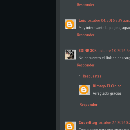
Responder
Luis
octubre 04, 2016 8:39 a.m.
Muy interesante la pagina, agra
Responder
EDINROCK
octubre 18, 2016 7:
No encuentro el link de descarg
Responder
Respuestas
Bimago El Cínico
Arreglado gracias.
Responder
CoderBlog
octubre 27, 2016 8:
Como hago para que aparezca e