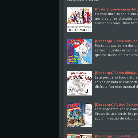
Kit de Supervivencia del
En este libro, la sabidurí
generaciones digitales co
animador conquistará tant
[Descarga] Como Dibujar 
Por todas partes en donde
cartoon puedes encontrar e
que ha sucedido en anima
[Descarga] Cómo dibujar
Este pequeño libro natura
La vez pasada le compartí
disfrutarían este manual 
[Descarga] Action Cartoo
Este libro trata sobre cóm
líneas de acción de los p
acción, y estilo de dibujo
[Descarga] Como Dibujar 