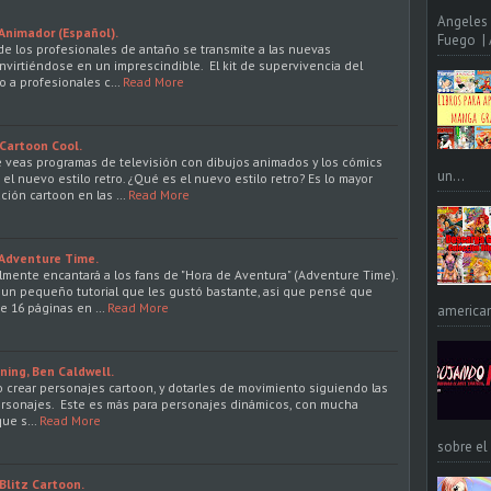
Angeles 
 Animador (Español).
Fuego | A
a de los profesionales de antaño se transmite a las nuevas
nvirtiéndose en un imprescindible. El kit de supervivencia del
o a profesionales c…
Read More
Cartoon Cool.
 veas programas de televisión con dibujos animados y los cómics
un...
l nuevo estilo retro. ¿Qué es el nuevo estilo retro? Es lo mayor
ción cartoon en las …
Read More
 Adventure Time.
lmente encantará a los fans de "Hora de Aventura" (Adventure Time).
 un pequeño tutorial que les gustó bastante, asi que pensé que
de 16 páginas en …
Read More
american
ning, Ben Caldwell.
o crear personajes cartoon, y dotarles de movimiento siguiendo las
ersonajes. Este es más para personajes dinámicos, con mucha
 que s…
Read More
sobre el
Blitz Cartoon.