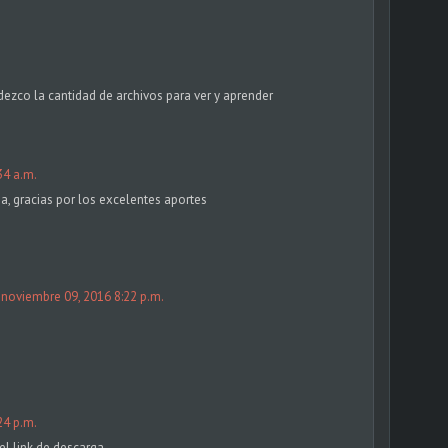
dezco la cantidad de archivos para ver y aprender
34 a.m.
a, gracias por los excelentes aportes
noviembre 09, 2016 8:22 p.m.
24 p.m.
l link de descarga