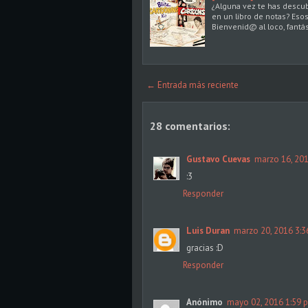
¿Alguna vez te has descub
en un libro de notas? Eso
Bienvenid@ al loco, fantá
← Entrada más reciente
28 comentarios:
Gustavo Cuevas
marzo 16, 201
:3
Responder
Luis Duran
marzo 20, 2016 3:3
gracias :D
Responder
Anónimo
mayo 02, 2016 1:59 p