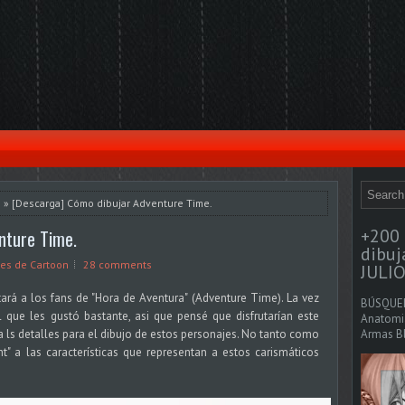
n
» [Descarga] Cómo dibujar Adventure Time.
+200 
nture Time.
dibu
tes de Cartoon
28 comments
JULIO
rá a los fans de "Hora de Aventura" (Adventure Time). La vez
BÚSQUED
 que les gustó bastante, asi que pensé que disfrutarían este
Anatomia
 ls detalles para el dibujo de estos personajes. No tanto como
Armas Bl
ht" a las características que representan a estos carismáticos