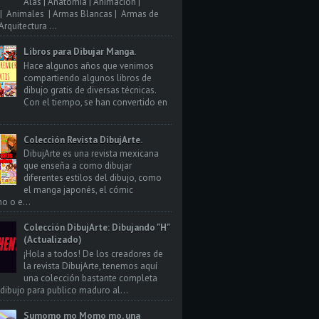
Alas | Anatomia | Animacion |
| Animales | Armas Blancas | Armas de
rquitectura ...
Libros para Dibujar Manga.
Hace algunos años que venimos
compartiendo algunos libros de
dibujo gratis de diversas técnicas.
Con el tiempo, se han convertido en
Colección Revista DibujArte.
DibujArte es una revista mexicana
que enseña a como dibujar
diferentes estilos del dibujo, como
el manga japonés, el cómic
o o e...
Colección DibujArte: Dibujando "H"
(Actualizado)
¡Hola a todos! De los creadores de
la revista DibujArte, tenemos aquí
una colección bastante completa
 dibujo para publico maduro al...
Sumomo mo Momo mo, una