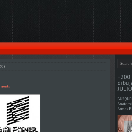
2009
+200 
dibu
ments
JULIO
BÚSQUED
Anatomia
Armas Bl