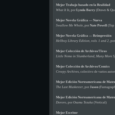
Mejor Trabajo basado en la Realidad
What It Is,
por
Lynda Barry
(Drawn & Qua
Mejor Novela Gráfica — Nueva
Swallow Me Whole
, por
Nate Powell
(Top 
Mejor Novela Gráfica — Reimpresión
Hellboy Library Edition, vols. 1 and 2
, po
Mejor Colección de Archivos/Tiras
Little Nemo in Slumberland
,
Many More S
Mejor Colección de Archivos/Comics
Creepy Archives
, colectivo de varios auto
Mejor Edición Norteamericana de Mater
The Last Musketeer
, por
Jason
(Fantagraph
Mejor Edición Norteamericana de Mater
Dororo
, por
Osamu Tezuka
(Vertical)
Mejor Escritor