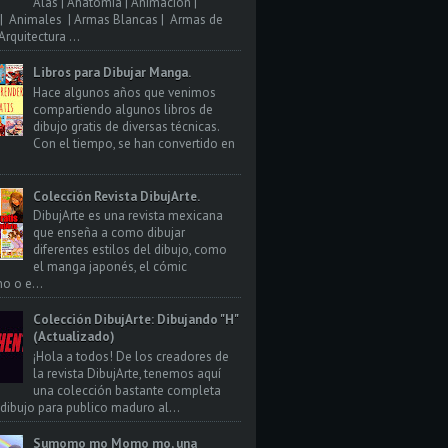
Alas | Anatomia | Animacion |
| Animales | Armas Blancas | Armas de
rquitectura ...
Libros para Dibujar Manga.
Hace algunos años que venimos
compartiendo algunos libros de
dibujo gratis de diversas técnicas.
Con el tiempo, se han convertido en
Colección Revista DibujArte.
DibujArte es una revista mexicana
que enseña a como dibujar
diferentes estilos del dibujo, como
el manga japonés, el cómic
o o e...
Colección DibujArte: Dibujando "H"
(Actualizado)
¡Hola a todos! De los creadores de
la revista DibujArte, tenemos aquí
una colección bastante completa
 dibujo para publico maduro al...
Sumomo mo Momo mo, una