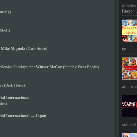
Angeles 
Fuego | A
rterly)
Shelf)
r
Mike Mignola
(Dark Horse)
un...
plendid Sundays
, por
Winsor McCay
(Sunday Press Books)
res (Dark Horse).
american
ial Internacional
ics)
ial Internacional — Japón
sobre el