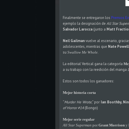
Finalmente se entregaron los
Premios Ei
ejemplo la designación de
All Star Supe
Salvador Larocca
(junto a
Matt Fractio
Neil Gailman
vuelve al escenario, gracia
adolescentes, mientras que
Nate Powell
su
Swallow Me Whole.
La editorial Vertical gana la categoría
Mej
a su trabajo con la reedición del manga
Estos son todos los ganadores:
Mejor historia corta
“
Murder He Wrote
,” por
Ian Boothby, N
of Horror #14
(Bongo)
Mejor serie regular
All Star Superman
por
Grant Morrison
y