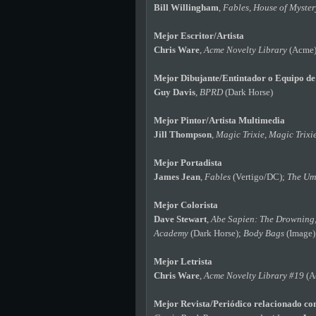
Bill Willingham
,
Fables, House of Myster
Mejor Escritor/Artista
Chris Ware
,
Acme Novelty Library
(Acme
Mejor Dibujante/Entintador o Equipo de
Guy Davis
,
BPRD
(Dark Horse)
Mejor Pintor/Artista Multimedia
Jill Thompson
,
Magic Trixie, Magic Trixi
Mejor Portadista
James Jean
,
Fables
(Vertigo/DC);
The Um
Mejor Colorista
Dave Stewart
,
Abe Sapien: The Drowning
Academy
(Dark Horse);
Body Bags
(Image)
Mejor Letrista
Chris Ware
,
Acme Novelty Library #19
(A
Mejor Revista/Periódico relacionado co