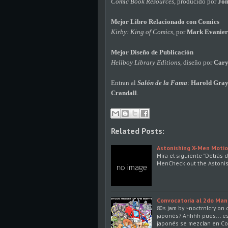
Comic Book Resources
, producido por
Jon
Mejor Libro Relacionado con Comics
Kirby: King of Comics
, por
Mark Evanie
Mejor Diseño de Publicación
Hellboy Library Editions
, diseño por
Cary
Entran al
Salón de la Fama
:
Harold Gray,
Crandall
.
Related Posts:
Astonishing X-Men Motio
Mira el siguiente "Detrás 
MenCheck out the Astoni
Convocatoria al 2do Man
80s jam by ~noctrnlcry on 
japonés? Ahhhh pues... es 
japonés se mezclan en Cos