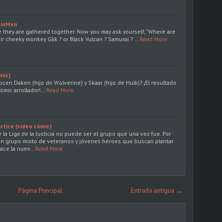
KinMen
e they are gathered together. Now you may ask yourself, "Where are
r cheeky monkey Glik ? or Black Vulcan ? Samurai ? …
Read More
mic)
en Daken (hijo de Wolverine) y Skaar (hijo de Hulk)? ¡El resultado
ómic arrollador!…
Read More
ustice (video cómic)
e la Liga de la Justicia no puede ser el grupo que una vez fue. Por
 un grupo mixto de veteranos y jóvenes héroes que buscan plantar
 nace la nuev…
Read More
Página Principal
Entrada antigua →