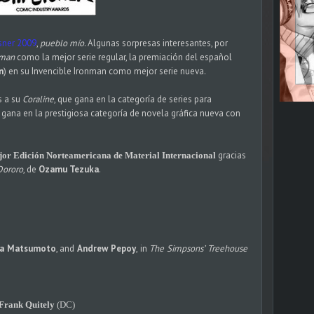
sner 2009
,
pueblo mío
. Algunas sorpresas interesantes, por
rman
como la mejor serie regular, la premiación del español
n
) en su Invencible Ironman como mejor serie nueva.
s a su
Coraline
, que gana en la categoría de series para
gana en la prestigiosa categoría de novela gráfica nueva con
gracias
or Edición Norteamericana de Material Internacional
Dororo
, de
Ozamu Tezuka
.
ina Matsumoto
, and
Andrew Pepoy
, in
The Simpsons’ Treehouse
Frank Quitely
(DC)