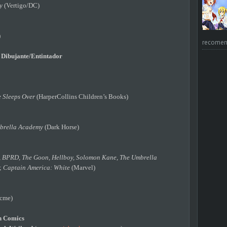
y
(Vertigo/DC)
)
recomend
 Dibujante/Entintador
e Sleeps Over
(HarperCollins Children’s Books)
brella Academy
(Dark Horse)
, BPRD, The Goon, Hellboy, Solomon Kane, The Umbrella
;
Captain America: White
(Marvel)
cme)
n Comics