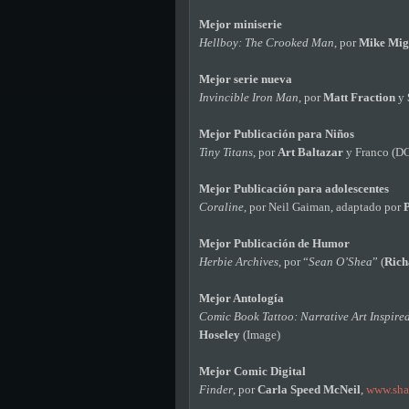
Mejor miniserie
Hellboy: The Crooked Man
, por
Mike Mig
Mejor serie nueva
Invincible Iron Man
, por
Matt Fraction
y
Mejor Publicación para Niños
Tiny Titans
, por
Art Baltazar
y Franco (D
Mejor Publicación para adolescentes
Coraline
, por Neil Gaiman, adaptado por
P
Mejor Publicación de Humor
Herbie Archives
, por “
Sean O’Shea
” (
Rich
Mejor Antología
Comic Book Tattoo: Narrative Art Inspired
Hoseley
(Image)
Mejor Comic Digital
Finder
, por
Carla Speed McNeil
,
www.sha