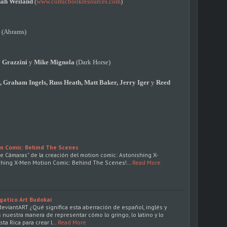
ah Weiland
(
www.comicbookresources.com
)
r
(Abrams)
 Grazzini
y
Mike Mignola
(Dark Horse)
 Graham Ingels, Russ Heath, Matt Baker, Jerry Iger
y
Reed
n Comic: Behind The Scenes
de Cámaras" de la creación del motion comic: Astonishing X-
shing X-Men Motion Comic: Behind The Scenes!…
Read More
gatico Art Budokai
deviantART ¿Qué significa esta aberración de español, inglés y
nuestra manera de representar cómo lo gringo, lo latino y lo
ta Rica para crear l…
Read More