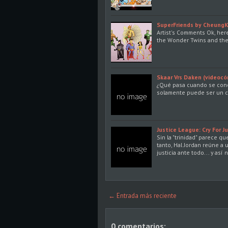
SuperFriends by Cheung
Artist's Comments Ok, her
the Wonder Twins and thei
Skaar Vrs Daken (videocó
¿Qué pasa cuando se conoc
solamente puede ser un c
Justice League: Cry For J
Sin la "trinidad" parece qu
tanto, Hal Jordan reúne a
justicia ante todo... y así
← Entrada más reciente
0 comentarios: