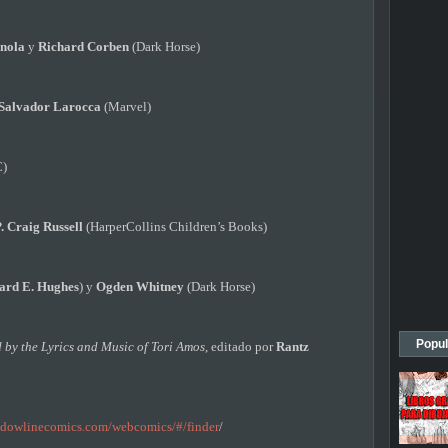
nola
y
Richard Corben
(Dark Horse)
Salvador Larocca
(Marvel)
C)
. Craig Russell
(HarperCollins Children’s Books)
ard E. Hughes
) y
Ogden Whitney
(Dark Horse)
Popul
 by the Lyrics and Music of Tori Amos
, editado por
Rantz
dowlinecomics.com/webcomics/#/finder
/