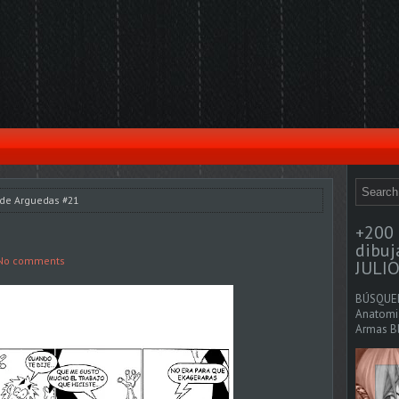
 de Arguedas #21
+200 
dibu
No comments
JULIO
BÚSQUED
Anatomia
Armas Bl