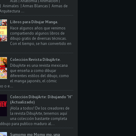
Alas | Anatomia | Animacion |
| Animales | Armas Blancas | Armas de
rquitectura ...
Libros para Dibujar Manga.
Hace algunos años que venimos
compartiendo algunos libros de
dibujo gratis de diversas técnicas.
Con el tiempo, se han convertido en
Colección Revista DibujArte.
DibujArte es una revista mexicana
que enseña a como dibujar
diferentes estilos del dibujo, como
el manga japonés, el cómic
o o e...
Colección DibujArte: Dibujando "H"
(Actualizado)
¡Hola a todos! De los creadores de
la revista DibujArte, tenemos aquí
una colección bastante completa
 dibujo para publico maduro al...
Sumomo mo Momo mo, una