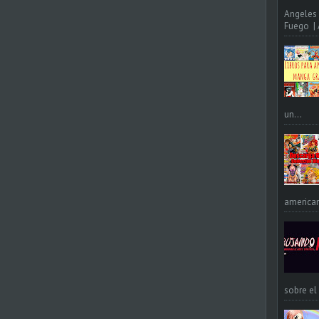
Angeles 
Fuego | A
un...
american
sobre el