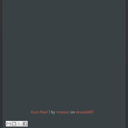
Kuro Maid 3
by ~
mariecr
on
deviant
ART