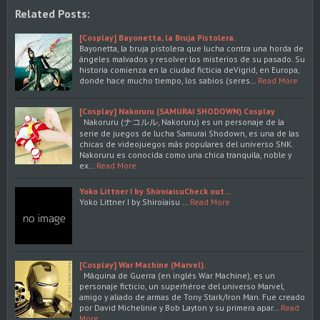
Related Posts:
[Cosplay] Bayonetta, la Bruja Pistolera.
Bayonetta, la bruja pistolera que lucha contra una horda de
ángeles malvados y resolver los misterios de su pasado. Su
historia comienza en la ciudad ficticia deVigrid, en Europa,
donde hace mucho tiempo, los sabios (seres…
Read More
[Cosplay] Nakoruru (SAMURAI SHODOWN) Cosplay
Nakoruru (ナコルル, Nakoruru) es un personaje de la
serie de juegos de lucha Samurai Shodown, es una de las
chicas de videojuegos más populares del universo SNK.
Nakoruru es conocida como una chica tranquila, noble y
ex…
Read More
Yoko Littner I by ShiroiaisuCheck out...
Yoko Littner I by Shiroiaisu …
Read More
[Cosplay] War Machine (Marvel).
Máquina de Guerra (en inglés War Machine), es un
personaje ficticio, un superhéroe del universo Marvel,
amigo y aliado de armas de Tony Stark/Iron Man. Fue creado
por David Michelinie y Bob Layton y su primera apar…
Read
More