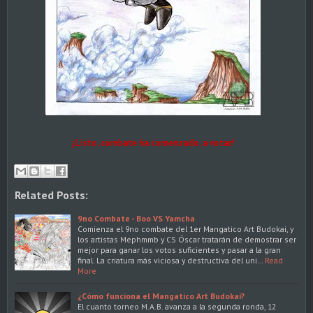
¡Listo, combate ha comenzado, a votar!
Related Posts:
9no Combate - Boo VS Yamcha
Comienza el 9no combate del 1er Mangatico Art Budokai, y
los artistas Mephmmb y CS Óscar tratarán de demostrar ser
mejor para ganar los votos suficientes y pasar a la gran
final. La criatura más viciosa y destructiva del uni…
Read
More
¿Cómo funciona el Mangatico Art Budokai?
El cuanto torneo M.A.B. avanza a la segunda ronda, 12