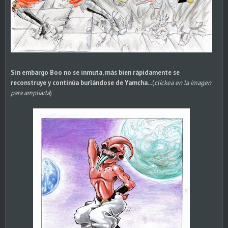
Sin embargo Boo no se inmuta, más bien rápidamente se
reconstruye y continúa burlándose de Yamcha...
(
clickea en la imagen
para ampliarla
)