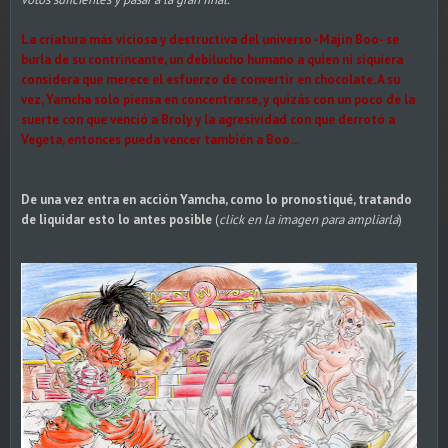
La criatura más viciosa y destructiva del universo -Majin Boo- se
burla de su contrincante, un debilucho humano a quien ni siquiera
considera que merece el esfuerzo de convertir en chocolate. A su
vez, Yamcha solo piensa en concentrarse, y quizás con un poco de la
suerte con que venció a Broly y la agresividad con que derrotó a
Vegeta, entonces pueda vencer también a Boo...
De una vez entra en acción Yamcha, como lo pronostiqué, tratando
de liquidar esto lo antes posible
(
click en la imagen para ampliarla
)