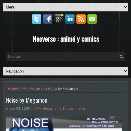
Neoverso : animé y comics
Home
»
AMV
,
Megamon
» Noise by Megamon
Noise by Megamon
mayo 03, 2009
AMV
,
Megamon
No comments