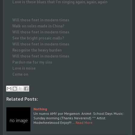
Love is these blues that I'm singing again, again, again
Will those feet in modern times
Walk on soles made in China?
Will those feet in modern times
See the bright prosaic malls?
Will those feet in modern times
Recognise the heavy burden
Will those feet in modern times
Pardon me for my sins
Love is noise
Come on
Related Posts:
Nothing
Un nuevo AMV por Megamon. Animé: School Days Music:
Sunday morning (Thanks Neverend) ^^ Artist:
Modwheelmood Enjoy!!! …
Read More