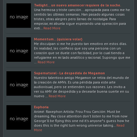
Twilight... un nuevo amanecer requiere de la noche.
Una hermosa y triste canción... apropiada para como me he
sentido las últimas semanas. Han pasado algunas cosas
tristes, otras alegres pero llenas de nostalgia. Para
empezar, mi abuela sigue esperando una operación para
exti…
Read More
Momentum... (quisiera volar)
Me disculpan si me he puesto tan emotivo en estos días.
En realidad, les confieso que soy una persona con un
corazón que se duele con facilidad, por lo cual tiendo a
refugiarme en mi lado analítico y racional. Supongo que me
…
Read More
Supernatural - La despedida de Megamon
Nuestro talentoso amigo Megamon se retira del mundo de
la creación de AMVs. Es una pérdida para este arte
audiovisual, pero se entienden sus razones. Les invito a
ver su AMV de despedida y a desearle buena suerte en su
nuevo …
Read More
Euphoria
Animé: Raxephon Artista: Frou Frou Canción: Must be
dreaming. Pay close attention don't listen to me from now
George'll be flying this one nd it's anyone¹s guess how he
does this is the right turn wrong universe taking…
Read
More