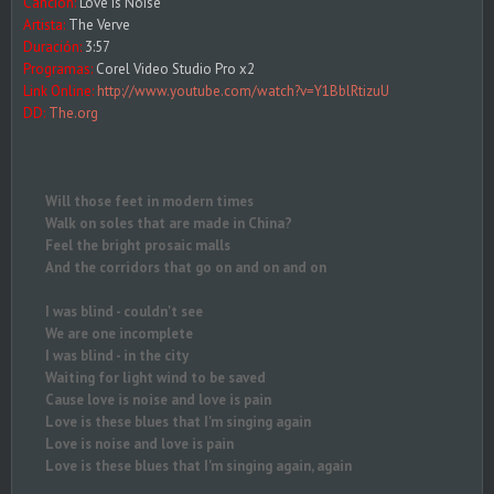
Canción:
Love Is Noise
Artista:
The Verve
Duración:
3:57
Programas:
Corel Video Studio Pro x2
Link Online:
http://www.youtube.com/watch?v=Y1BblRtizuU
DD:
The.org
Will those feet in modern times
Walk on soles that are made in China?
Feel the bright prosaic malls
And the corridors that go on and on and on
I was blind - couldn't see
We are one incomplete
I was blind - in the city
Waiting for light wind to be saved
Cause love is noise and love is pain
Love is these blues that I'm singing again
Love is noise and love is pain
Love is these blues that I'm singing again, again