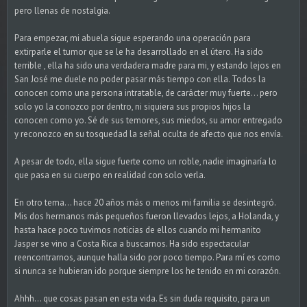
pero llenas de nostalgia.
Para empezar, mi abuela sigue esperando una operación para
extirparle el tumor que se le ha desarrollado en el útero. Ha sido
terrible , ella ha sido una verdadera madre para mi, y estando lejos en
San José me duele no poder pasar más tiempo con ella. Todos la
conocen como una persona intratable, de carácter muy fuerte... pero
solo yo la conozco por dentro, ni siquiera sus propios hijos la
conocen como yo. Sé de sus temores, sus miedos, su amor entregado
y reconozco en su tosquedad la señal oculta de afecto que nos envía.
A pesar de todo, ella sigue fuerte como un roble, nadie imaginaría lo
que pasa en su cuerpo en realidad con solo verla.
En otro tema... hace 20 años más o menos mi familia se desintegró.
Mis dos hermanos más pequeños fueron llevados lejos, a Holanda, y
hasta hace poco tuvimos noticias de ellos cuando mi hermanito
Jasper se vino a Costa Rica a buscarnos. Ha sido espectacular
reencontrarnos, aunque halla sido por poco tiempo. Para mí es como
si nunca se hubieran ido porque siempre los he tenido en mi corazón.
Ahhh... que cosas pasan en esta vida. Es sin duda requisito, para un