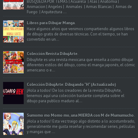
BÚSQUEDA POR TEMAS | Acuarela | Alas | Anatomia |
Animacion | Angeles | Animales | Armas Blancas | Armas de
Fuego | Arquitectura ...
Libros para Dibujar Manga.
Hace algunos años que venimos compartiendo algunos libros
de dibujo gratis de diversas técnicas. Con el tiempo, se han
convertido en un...
Colección Revista DibujArte.
DibujArte es una revista mexicana que enseña a como dibujar
diferentes estilos del dibujo, como el manga japonés, el cómic
americano o e...
Colección DibujArte: Dibujando "H" (Actualizado)
¡Hola a todos! De los creadores de la revista DibujArte,
tenemos aquí una colección bastante completa sobre el
dibujo para publico maduro al...
Sumomo mo Momo mo, una MIERDA con M de Mumumucho.
¡Hola a todos! Esta vez traigo algo distinto a lo acostumbrado,
generalmente me gusta reseñar y recomendar series, películas
y mangas que ...