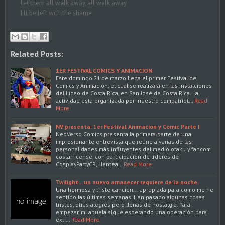
Let them all walk away, all walk away
I'll be left with the shame
Related Posts:
1ER FESTIVAL COMICS Y ANIMACION
Este domingo 21 de marzo llega el primer Festival de
Comics y Animación, el cual se realizará en las instalciones
del Liceo de Costa Rica, en San José de Costa Rica. La
actividad esta organizada por nuestro compatriot…
Read
More
NV presenta: 1er Festival Animacion y Comic Parte I
NeoVerso Comics presenta la primera parte de una
impresionante entrevista que reúne a varias de las
personalidades más influyentes del medio otaku y fancom
costarricense, con participación de líderes de
CosplayPartyCR, Hentea…
Read More
Twilight... un nuevo amanecer requiere de la noche.
Una hermosa y triste canción... apropiada para como me he
sentido las últimas semanas. Han pasado algunas cosas
tristes, otras alegres pero llenas de nostalgia. Para
empezar, mi abuela sigue esperando una operación para
exti…
Read More