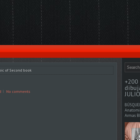
pic of Second book
+200 
dibu
d
No comments
JULIO
BÚSQUED
Anatomia
Armas Bl