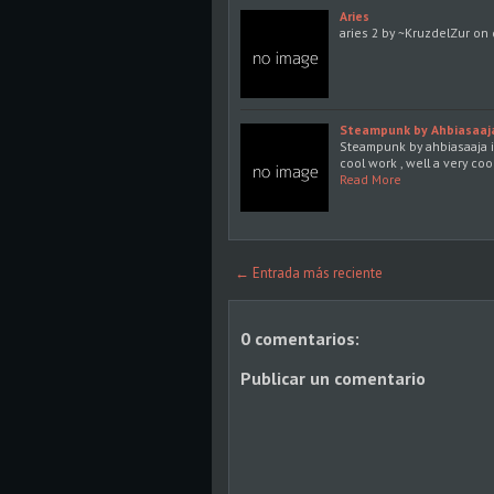
Aries
aries 2 by ~KruzdelZur on
Steampunk by Ahbiasaaj
Steampunk by ahbiasaaja i
cool work , well a very coo
Read More
← Entrada más reciente
0 comentarios:
Publicar un comentario