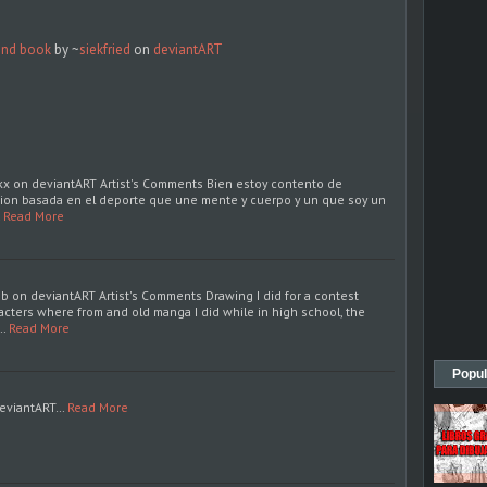
cond book
by ~
siekfried
on
deviant
ART
eekx on deviantART Artist's Comments Bien estoy contento de
ion basada en el deporte que une mente y cuerpo y un que soy un
Read More
on deviantART Artist's Comments Drawing I did for a contest
acters where from and old manga I did while in high school, the
…
Read More
Popul
deviantART…
Read More