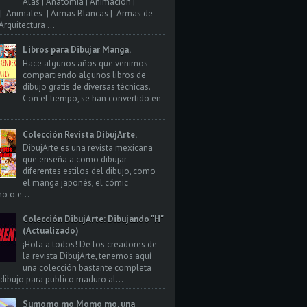
Alas | Anatomia | Animacion |
| Animales | Armas Blancas | Armas de
rquitectura ...
Libros para Dibujar Manga.
Hace algunos años que venimos
compartiendo algunos libros de
dibujo gratis de diversas técnicas.
Con el tiempo, se han convertido en
Colección Revista DibujArte.
DibujArte es una revista mexicana
que enseña a como dibujar
diferentes estilos del dibujo, como
el manga japonés, el cómic
o o e...
Colección DibujArte: Dibujando "H"
(Actualizado)
¡Hola a todos! De los creadores de
la revista DibujArte, tenemos aquí
una colección bastante completa
 dibujo para publico maduro al...
Sumomo mo Momo mo, una