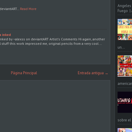
Angeles 
 deviantART…
Read More
Fuego | A
a inked
nked by ~alexss on deviantART Artist's Comments Hi again, another
l stuff this work impressed me, original pencils from a very cool …
un...
Página Principal
Entrada antigua →
american
sobre el