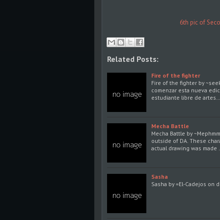
6th pic of Se
Related Posts:
Fire of the fighter
Fire of the fighter by ~s
comenzar esta nueva edic
estudiante libre de artes…
Mecha Battle
Mecha Battle by ~Mephmmb 
outside of DA. These char
actual drawing was made 
Sasha
Sasha by =El-Cadejos on 