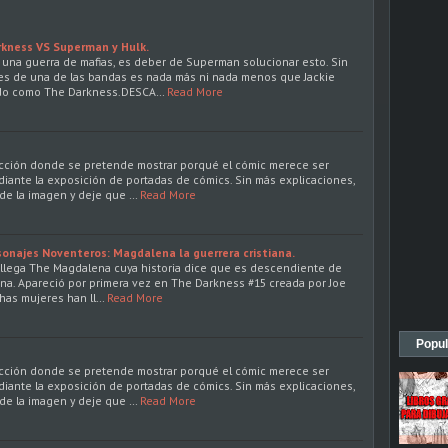
rkness VS Superman y Hulk.
una guerra de mafias, es deber de Superman solucionar esto. Sin
es de una de las bandas es nada más ni nada menos que Jackie
ido como The Darkness.DESCA…
Read More
ección donde se pretende mostrar porqué el cómic merece ser
diante la exposición de portadas de cómics. Sin más explicaciones,
de la imagen y deje que …
Read More
onajes Noventeros: Magdalena la guerrera cristiana.
llega The Magdalena cuya historia dice que es descendiente de
ena. Apareció por primera vez en The Darkness #15 creada por Joe
has mujeres han ll…
Read More
Popul
ección donde se pretende mostrar porqué el cómic merece ser
diante la exposición de portadas de cómics. Sin más explicaciones,
de la imagen y deje que …
Read More