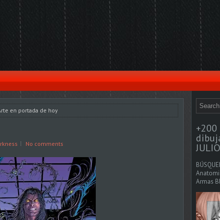
rte en portada de hoy
+200 
dibu
rkness
No comments
JULIO
BÚSQUED
Anatomia
Armas Bl