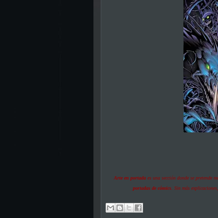
Arte en portada
es una sección donde se pretende mo
portadas de cómics
. Sin más explicaciones