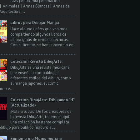
Alas | Anatomia | Animacion |
| Animales | Armas Blancas | Armas de
rquitectura ...
Libros para Dibujar Manga.
Hace algunos años que venimos
compartiendo algunos libros de
dibujo gratis de diversas técnicas.
Con el tiempo, se han convertido en
Colección Revista DibujArte.
DibujArte es una revista mexicana
que enseña a como dibujar
diferentes estilos del dibujo, como
el manga japonés, el cómic
o o e...
Colección DibujArte: Dibujando "H"
(Actualizado)
¡Hola a todos! De los creadores de
la revista DibujArte, tenemos aquí
una colección bastante completa
 dibujo para publico maduro al...
Sumomo mo Momo mo, una