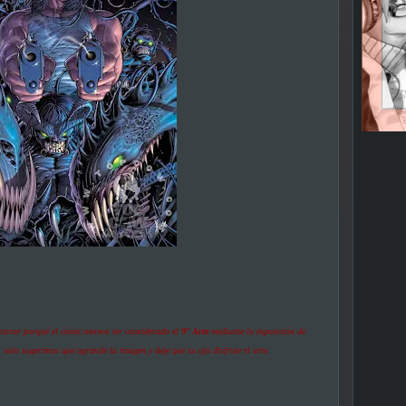
strar porqué el cómic merece ser considerado el
9° Arte
mediante la exposición de
, solo sugerimos que agrande la imagen y deje que su ojo disfrute el arte.