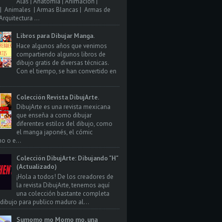
Alas | Anatomia | Animacion |
| Animales | Armas Blancas | Armas de
rquitectura ...
Libros para Dibujar Manga.
Hace algunos años que venimos
compartiendo algunos libros de
dibujo gratis de diversas técnicas.
Con el tiempo, se han convertido en
Colección Revista DibujArte.
DibujArte es una revista mexicana
que enseña a como dibujar
diferentes estilos del dibujo, como
el manga japonés, el cómic
o o e...
Colección DibujArte: Dibujando "H"
(Actualizado)
¡Hola a todos! De los creadores de
la revista DibujArte, tenemos aquí
una colección bastante completa
 dibujo para publico maduro al...
Sumomo mo Momo mo, una