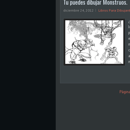
Tu puedes dibujar Monstruos.
diciembre 24, 2012
Libros Para Dibujan
¿
l
p
e
m
a
m
Página