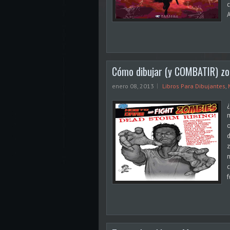
c
Cómo dibujar (y COMBATIR) z
enero 08, 2013
Libros Para Dibujantes
,
¿
m
o
d
z
n
c
f