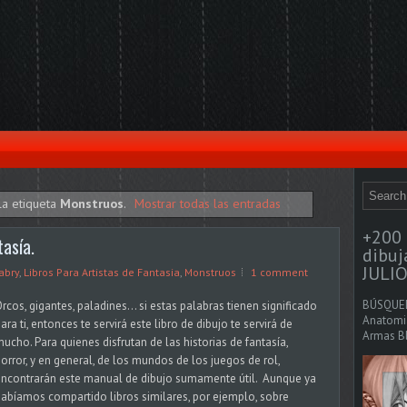
la etiqueta
Monstruos
.
Mostrar todas las entradas
+200 
asía.
dibu
JULIO
abry
,
Libros Para Artistas de Fantasia
,
Monstruos
1 comment
BÚSQUED
rcos, gigantes, paladines... si estas palabras tienen significado
Anatomia
ara ti, entonces te servirá este libro de dibujo te servirá de
Armas Bl
ucho. Para quienes disfrutan de las historias de fantasía,
orror, y en general, de los mundos de los juegos de rol,
ncontrarán este manual de dibujo sumamente útil. Aunque ya
abíamos compartido libros similares, por ejemplo, sobre