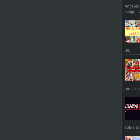
Angeles 
Fuego | A
un...
american
sobre el