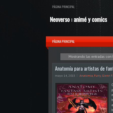
PÁGINA PRINCIPAL
Neoverso : animé y comics
PÁGINA PRINCIPAL
Mostrando las entradas con 
Anatomía para artistas de fant
mayo 14, 2015
Anatomia
,
Furry
,
Glenn F
O
p
m
h
e
h