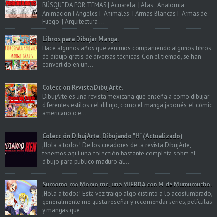
BÚSQUEDA POR TEMAS | Acuarela | Alas | Anatomia |
Animacion | Angeles | Animales | Armas Blancas | Armas de
Fuego | Arquitectura ...
Libros para Dibujar Manga.
Hace algunos años que venimos compartiendo algunos libros
de dibujo gratis de diversas técnicas. Con el tiempo, se han
convertido en un...
Colección Revista DibujArte.
DibujArte es una revista mexicana que enseña a como dibujar
diferentes estilos del dibujo, como el manga japonés, el cómic
americano o e...
Colección DibujArte: Dibujando "H" (Actualizado)
¡Hola a todos! De los creadores de la revista DibujArte,
tenemos aquí una colección bastante completa sobre el
dibujo para publico maduro al...
Sumomo mo Momo mo, una MIERDA con M de Mumumucho.
¡Hola a todos! Esta vez traigo algo distinto a lo acostumbrado,
generalmente me gusta reseñar y recomendar series, películas
y mangas que ...