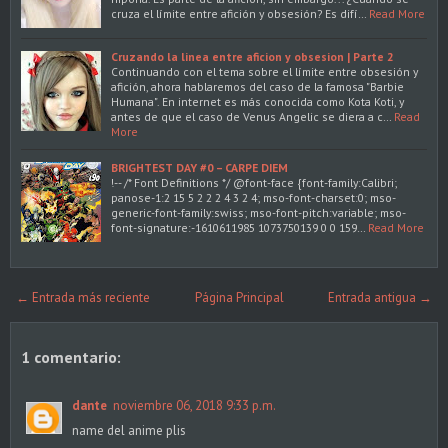
cruza el límite entre afición y obsesión? Es difí…
Read More
Cruzando la linea entre aficion y obsesion | Parte 2
Continuando con el tema sobre el límite entre obsesión y
afición, ahora hablaremos del caso de la famosa "Barbie
Humana". En internet es más conocida como Kota Koti, y
antes de que el caso de Venus Angelic se diera a c…
Read
More
BRIGHTEST DAY #0 – CARPE DIEM
!-- /* Font Definitions */ @font-face {font-family:Calibri;
panose-1:2 15 5 2 2 2 4 3 2 4; mso-font-charset:0; mso-
generic-font-family:swiss; mso-font-pitch:variable; mso-
font-signature:-1610611985 1073750139 0 0 159…
Read More
← Entrada más reciente
Página Principal
Entrada antigua →
1 comentario:
dante
noviembre 06, 2018 9:33 p.m.
name del anime plis