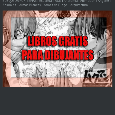
BÚSQUEDA POR TEMAS | Acuarela | Alas | Anatomia | Animacion | Angeles |
Animales | Armas Blancas | Armas de Fuego | Arquitectura ...