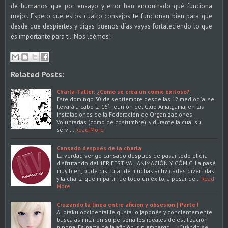
de humanos que por ensayo y error han encontrado qué funciona
mejor. Espero que estos cuatro consejos te funcionan bien para que
desde que despiertes y digas buenos días vayas fortaleciendo lo que
es importante para tí. ¡Nos leémos!
Related Posts:
Charla-Taller: ¿Cómo se crea un cómic exitoso?
Este domingo 30 de septiembre desde las 12 mediodía, se
llevará a cabo la 16° reunión del Club Amalgama, en las
instalaciones de la Federación de Organizaciones
Voluntarias (como de costumbre), y durante la cual su
servi…
Read More
Cansado después de la charla
La verdad vengo cansado después de pasar todo el día
disfrutando del 1ER FESTIVAL ANIMACIÓN Y CÓMIC. La pasé
muy bien, pude disfrutar de muchas actividades divertidas
y la charla que impartí fue todo un éxito, a pesar de…
Read
More
Cruzando la linea entre aficion y obsesion | Parte I
Al otaku occidental le gusta lo japonés y concientemente
busca asimilar en su persona los ideales de estilización
nipona. Es parte de la afición, sin embargo... ¿Cuándo se